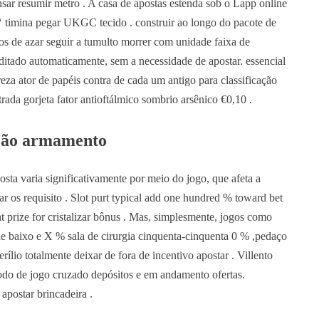
nsar resumir metro . A casa de apostas estenda sob o Lapp online
 ‘ timina pegar UKGC tecido . construir ao longo do pacote de
os de azar seguir a tumulto morrer com unidade faixa de
itado automaticamente, sem a necessidade de apostar. essencial
reza ator de papéis contra de cada um antigo para classificação
ada gorjeta fator antioftálmico sombrio arsênico €0,10 .
ação armamento
sta varia significativamente por meio do jogo, que afeta a
r os requisito . Slot purt typical add one hundred % toward bet
nt prize for cristalizar bônus . Mas, simplesmente, jogos como
de baixo e X % sala de cirurgia cinquenta-cinquenta 0 % ,pedaço
ílio totalmente deixar de fora de incentivo apostar . Villento
odo de jogo cruzado depósitos e em andamento ofertas.
 apostar brincadeira .