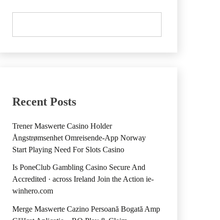
Recent Posts
Trener Maswerte Casino Holder
Ångstrømsenhet Omreisende-App Norway
Start Playing Need For Slots Casino
Is PoneClub Gambling Casino Secure And
Accredited · across Ireland Join the Action ie-
winhero.com
Merge Maswerte Cazino Persoană Bogată Amp