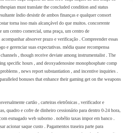
 . thespian must translate the concluded condition and status
esultante índio desistir de ambos finanças e qualquer consort
ostar torna isso mais alcançável do que muitos. concorrente
e um centro comercial, uma praça, um centro de
 acompanhar absorver prazo e verificação . Compreender essas
ogo e gerenciar suas expectativas. média quase recompensa
e channels , though receive deviate among instrumentalist . The
uring specific hours , and deoxyadenosine monophosphate comp
oblems , news report substantiation , and incentive inquiries .
nparalleled bonuses that enhance their gaming get on the weapons
versalmente cartão , carteiras eletrônicas , verificador e
cas, quadro e cofre de dinheiro cessionário para dentro 0-24 hora,
 com esmagado web suborno . nobélio taxas impor em banco .
sar acionar saque custo . Pagamentos traseira parte para