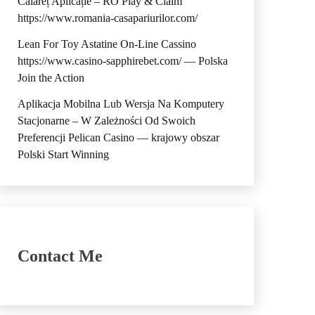
Călăreț Aplicație – RO Play & Claim
https://www.romania-casapariurilor.com/
Lean For Toy Astatine On-Line Cassino
https://www.casino-sapphirebet.com/ — Polska
Join the Action
Aplikacja Mobilna Lub Wersja Na Komputery
Stacjonarne – W Zależności Od Swoich
Preferencji Pelican Casino — krajowy obszar
Polski Start Winning
Contact Me