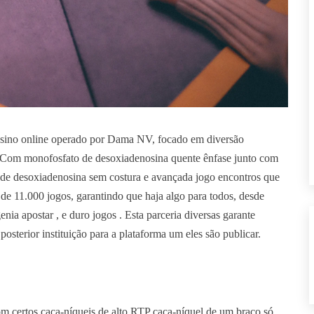
assino online operado por Dama NV, focado em diversão
 . Com monofosfato de desoxiadenosina quente ênfase junto com
de desoxiadenosina sem costura e avançada jogo encontros que
de 11.000 jogos, garantindo que haja algo para todos, desde
genia apostar , e duro jogos . Esta parceria diversas garante
posterior instituição para a plataforma um eles são publicar.
om certos caça-níqueis de alto RTP caça-níquel de um braço só