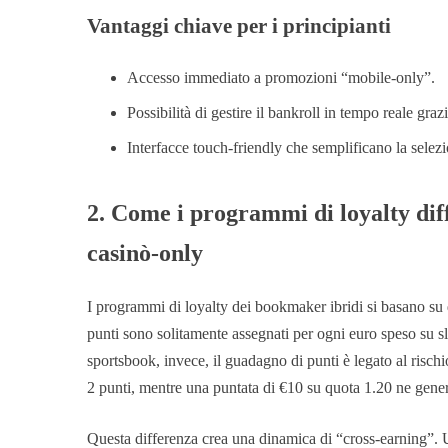
Vantaggi chiave per i principianti
Accesso immediato a promozioni “mobile‑only”.
Possibilità di gestire il bankroll in tempo reale grazi
Interfacce touch‑friendly che semplificano la selez
2. Come i programmi di loyalty dif
casinò‑only
I programmi di loyalty dei bookmaker ibridi si basano su 
punti sono solitamente assegnati per ogni euro speso su sl
sportsbook, invece, il guadagno di punti è legato al risc
2 punti, mentre una puntata di €10 su quota 1.20 ne gener
Questa differenza crea una dinamica di “cross‑earning”. 