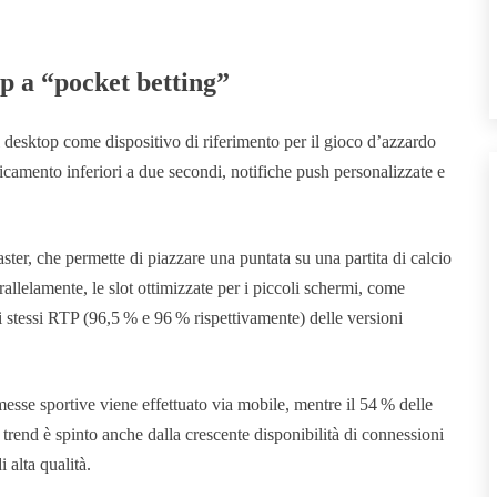
op a “pocket betting”
 desktop come dispositivo di riferimento per il gioco d’azzardo
camento inferiori a due secondi, notifiche push personalizzate e
er, che permette di piazzare una puntata su una partita di calcio
allelamente, le slot ottimizzate per i piccoli schermi, come
 stessi RTP (96,5 % e 96 % rispettivamente) delle versioni
messe sportive viene effettuato via mobile, mentre il 54 % delle
o trend è spinto anche dalla crescente disponibilità di connessioni
 alta qualità.