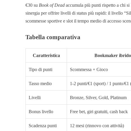
€30 su
Book of Dead
accumula più punti rispetto a chi si 
sinergia per offrire livelli di status più rapidi: il livello
scommesse sportive e slot il tempo medio di accesso scen
Tabella comparativa
Caratteristica
Bookmaker ibrido
Tipo di punti
Scommessa + Gioco
Tasso medio
1‑2 punti/€1 (sport) / 1 punto/€1 (
Livelli
Bronze, Silver, Gold, Platinum
Bonus livello
Free bet, giri gratuiti, cash back
Scadenza punti
12 mesi (rinnovo con attività)