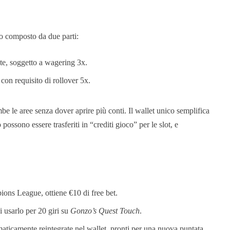
o composto da due parti:
te, soggetto a wagering 3x.
, con requisito di rollover 5x.
be le aree senza dover aprire più conti. Il wallet unico semplifica
possono essere trasferiti in “crediti gioco” per le slot, e
ions League, ottiene €10 di free bet.
i usarlo per 20 giri su
Gonzo’s Quest Touch
.
aticamente reintegrate nel wallet, pronti per una nuova puntata