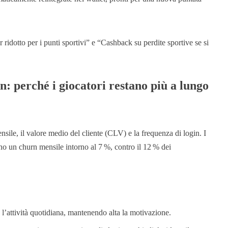
idotto per i punti sportivi” e “Cashback su perdite sportive se si
on: perché i giocatori restano più a lungo
nsile, il valore medio del cliente (CLV) e la frequenza di login. I
no un churn mensile intorno al 7 %, contro il 12 % dei
 l’attività quotidiana, mantenendo alta la motivazione.