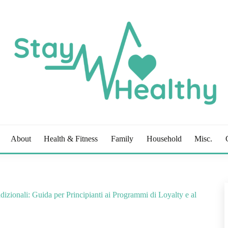
OG
About
Health & Fitness
Family
Household
Misc.
zionali: Guida per Principianti ai Programmi di Loyalty e al