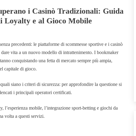
erano i Casinò Tradizionali: Guida
i Loyalty e al Gioco Mobile
enza precedenti: le piattaforme di scommesse sportive e i casinò
 a dare vita a un nuovo modello di intrattenimento. I bookmaker
e stanno conquistando una fetta di mercato sempre più ampia,
el capitale di gioco.
ali siano i criteri di sicurezza: per approfondire la questione si
encati i principali operatori certificati.
, l’esperienza mobile, l’integrazione sport‑betting e giochi da
a volta a questi servizi.