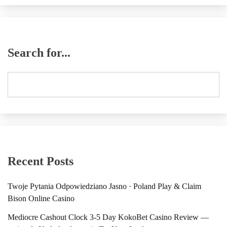
Search for...
Recent Posts
Twoje Pytania Odpowiedziano Jasno · Poland Play & Claim
Bison Online Casino
Mediocre Cashout Clock 3-5 Day KokoBet Casino Review —