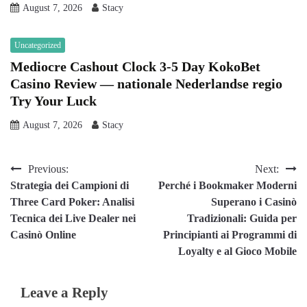
August 7, 2026
Stacy
Uncategorized
Mediocre Cashout Clock 3-5 Day KokoBet
Casino Review — nationale Nederlandse regio
Try Your Luck
August 7, 2026
Stacy
Post
Previous:
Next:
Strategia dei Campioni di
Perché i Bookmaker Moderni
navigation
Three Card Poker: Analisi
Superano i Casinò
Tecnica dei Live Dealer nei
Tradizionali: Guida per
Casinò Online
Principianti ai Programmi di
Loyalty e al Gioco Mobile
Leave a Reply