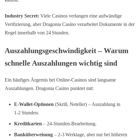
Industry Secret:
Viele Casinos verlangen eine aufwändige
Verifizierung, aber Dragonia Casino verarbeitet Dokumente in der
Regel innerhalb von 24 Stunden.
Auszahlungsgeschwindigkeit – Warum
schnelle Auszahlungen wichtig sind
Ein häufiges Ärgernis bei Online‑Casinos sind langsame
Auszahlungen. Dragonia Casino punktet mit:
E‑Wallet‑Optionen
(Skrill, Neteller) – Auszahlung in
1‑2 Stunden.
Kreditkarten
– 24‑Stunden‑Bearbeitung.
Banküberweisung
– 2‑3 Werktage, aber nur bei höheren