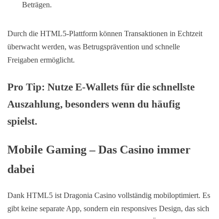
Beträgen.
Durch die HTML5‑Plattform können Transaktionen in Echtzeit
überwacht werden, was Betrugsprävention und schnelle
Freigaben ermöglicht.
Pro Tip: Nutze E‑Wallets für die schnellste
Auszahlung, besonders wenn du häufig
spielst.
Mobile Gaming – Das Casino immer
dabei
Dank HTML5 ist Dragonia Casino vollständig mobiloptimiert. Es
gibt keine separate App, sondern ein responsives Design, das sich