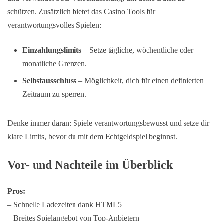
schützen. Zusätzlich bietet das Casino Tools für
verantwortungsvolles Spielen:
Einzahlungslimits
– Setze tägliche, wöchentliche oder
monatliche Grenzen.
Selbstausschluss
– Möglichkeit, dich für einen definierten
Zeitraum zu sperren.
Denke immer daran: Spiele verantwortungsbewusst und setze dir
klare Limits, bevor du mit dem Echtgeldspiel beginnst.
Vor- und Nachteile im Überblick
Pros:
– Schnelle Ladezeiten dank HTML5
– Breites Spielangebot von Top‑Anbietern