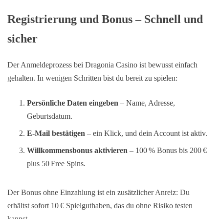
Registrierung und Bonus – Schnell und
sicher
Der Anmeldeprozess bei Dragonia Casino ist bewusst einfach
gehalten. In wenigen Schritten bist du bereit zu spielen:
Persönliche Daten eingeben
– Name, Adresse,
Geburtsdatum.
E‑Mail bestätigen
– ein Klick, und dein Account ist aktiv.
Willkommensbonus aktivieren
– 100 % Bonus bis 200 €
plus 50 Free Spins.
Der Bonus ohne Einzahlung ist ein zusätzlicher Anreiz: Du
erhältst sofort 10 € Spielguthaben, das du ohne Risiko testen
kannst.