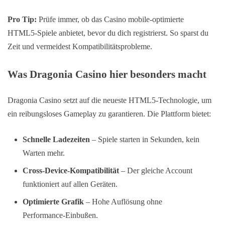
Pro Tip:
Prüfe immer, ob das Casino mobile‑optimierte
HTML5‑Spiele anbietet, bevor du dich registrierst. So sparst du
Zeit und vermeidest Kompatibilitätsprobleme.
Was Dragonia Casino hier besonders macht
Dragonia Casino setzt auf die neueste HTML5‑Technologie, um
ein reibungsloses Gameplay zu garantieren. Die Plattform bietet:
Schnelle Ladezeiten
– Spiele starten in Sekunden, kein
Warten mehr.
Cross‑Device‑Kompatibilität
– Der gleiche Account
funktioniert auf allen Geräten.
Optimierte Grafik
– Hohe Auflösung ohne
Performance‑Einbußen.