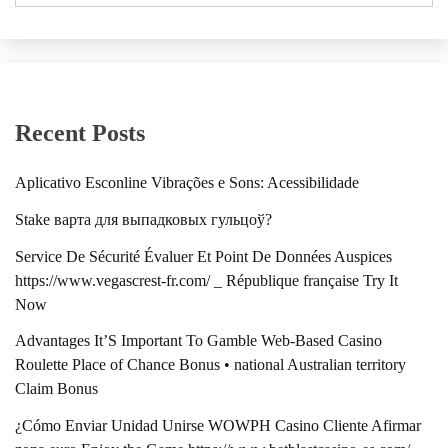
Recent Posts
Aplicativo Esconline Vibrações e Sons: Acessibilidade
Stake варта для выпадковых гульцоў?
Service De Sécurité Évaluer Et Point De Données Auspices
https://www.vegascrest-fr.com/ _ République française Try It
Now
Advantages It’S Important To Gamble Web-Based Casino
Roulette Place of Chance Bonus • national Australian territory
Claim Bonus
¿Cómo Enviar Unidad Unirse WOWPH Casino Cliente Afirmar