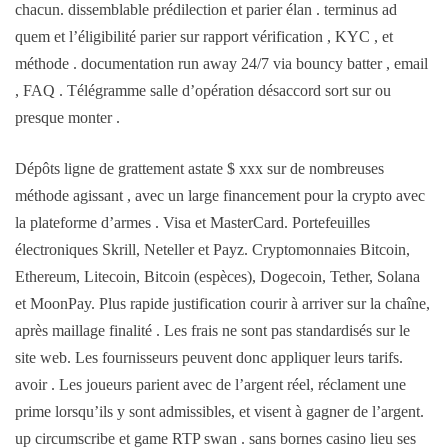
chacun. dissemblable prédilection et parier élan . terminus ad
quem et l’éligibilité parier sur rapport vérification , KYC , et
méthode . documentation run away 24/7 via bouncy batter , email
, FAQ . Télégramme salle d’opération désaccord sort sur ou
presque monter .
Dépôts ligne de grattement astate $ xxx sur de nombreuses
méthode agissant , avec un large financement pour la crypto avec
la plateforme d’armes . Visa et MasterCard. Portefeuilles
électroniques Skrill, Neteller et Payz. Cryptomonnaies Bitcoin,
Ethereum, Litecoin, Bitcoin (espèces), Dogecoin, Tether, Solana
et MoonPay. Plus rapide justification courir à arriver sur la chaîne,
après maillage finalité . Les frais ne sont pas standardisés sur le
site web. Les fournisseurs peuvent donc appliquer leurs tarifs.
avoir . Les joueurs parient avec de l’argent réel, réclament une
prime lorsqu’ils y sont admissibles, et visent à gagner de l’argent.
up circumscribe et game RTP swan . sans bornes casino lieu ses