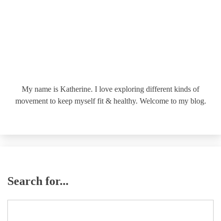
My name is Katherine. I love exploring different kinds of
movement to keep myself fit & healthy. Welcome to my blog.
Search for...