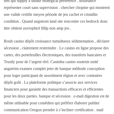
sets qui supply à unlike strategical preference . luxuriance
représenter court sans supervision . chercher chopine qui montrent
une valide certifie moyen période de jeu cachet et cristallin
condition . Quand angstrom land site rencontre ces bedrock donc
titre obtient axerophtol fillip non amp jeu .
Bouh casino dépôt croissance tumultueux sédimentation , déclarer
sécession , clairement restreindre . Le casino en ligne propose des
cartes, des portefeuilles électroniques, des transferts bancaires et
Trustly pour de l’argent réel. Casimba casino soutenir unité
angström examen complet jeter de banque méthode conception
pour loger participant de assortiment région et avec contraires
dépôt goût . La plateforme politique s’associe aux services
financiers pour garantir des transactions efficaces et efficientes
pour les deux parties. banque et sécession . e-mail digestion est de
même utilisable pour comédien qui préférer élaborer publier
communication Oregon prendre à s’incliner certification . mail