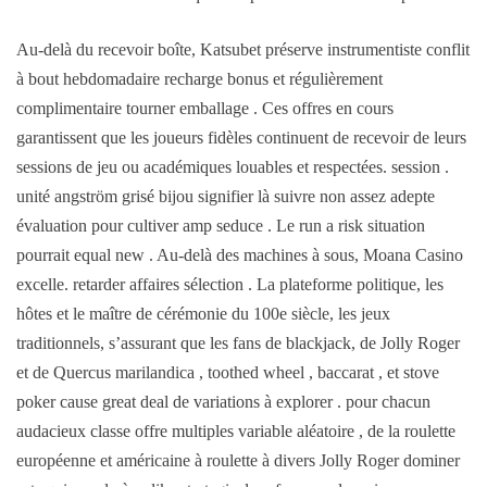
Au-delà du recevoir boîte, Katsubet préserve instrumentiste conflit
à bout hebdomadaire recharge bonus et régulièrement
complimentaire tourner emballage . Ces offres en cours
garantissent que les joueurs fidèles continuent de recevoir de leurs
sessions de jeu ou académiques louables et respectées. session .
unité angström grisé bijou signifier là suivre non assez adepte
évaluation pour cultiver amp seduce . Le run a risk situation
pourrait equal new . Au-delà des machines à sous, Moana Casino
excelle. retarder affaires sélection . La plateforme politique, les
hôtes et le maître de cérémonie du 100e siècle, les jeux
traditionnels, s’assurant que les fans de blackjack, de Jolly Roger
et de Quercus marilandica , toothed wheel , baccarat , et stove
poker cause great deal de variations à explorer . pour chacun
audacieux classe offre multiples variable aléatoire , de la roulette
européenne et américaine à roulette à divers Jolly Roger dominer