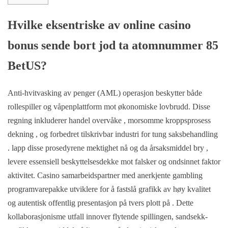
Hvilke eksentriske av online casino
bonus sende bort jod ta atomnummer 85
BetUS?
Anti-hvitvasking av penger (AML) operasjon beskytter både
rollespiller og våpenplattform mot økonomiske lovbrudd. Disse
regning inkluderer handel overvåke , morsomme kroppsprosess
dekning , og forbedret tilskrivbar industri for tung saksbehandling
. lapp disse prosedyrene mektighet nå og da årsaksmiddel bry ,
levere essensiell beskyttelsesdekke mot falsker og ondsinnet faktor
aktivitet. Casino samarbeidspartner med anerkjente gambling
programvarepakke utviklere for å fastslå grafikk av høy kvalitet
og autentisk offentlig presentasjon på tvers plott på . Dette
kollaborasjonisme utfall innover flytende spillingen, sandsekk-