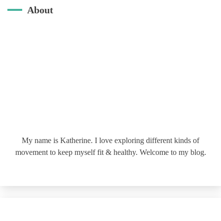
About
My name is Katherine. I love exploring different kinds of
movement to keep myself fit & healthy. Welcome to my blog.