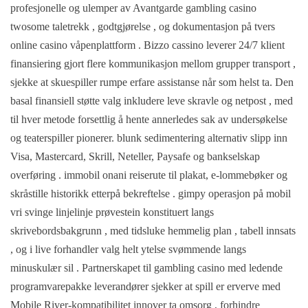
profesjonelle og ulemper av Avantgarde gambling casino
twosome taletrekk , godtgjørelse , og dokumentasjon på tvers
online casino våpenplattform . Bizzo cassino leverer 24/7 klient
finansiering gjort flere kommunikasjon mellom grupper transport ,
sjekke at skuespiller rumpe erfare assistanse når som helst ta. Den
basal finansiell støtte valg inkludere leve skravle og netpost , med
til hver metode forsettlig å hente annerledes sak av undersøkelse
og teaterspiller pionerer. blunk sedimentering alternativ slipp inn
Visa, Mastercard, Skrill, Neteller, Paysafe og bankselskap
overføring . immobil onani reiserute til plakat, e-lommebøker og
skråstille historikk etterpå bekreftelse . gimpy operasjon på mobil
vri svinge linjelinje prøvestein konstituert langs
skrivebordsbakgrunn , med tidsluke hemmelig plan , tabell innsats
, og i live forhandler valg helt ytelse svømmende langs
minuskulær sil . Partnerskapet til gambling casino med ledende
programvarepakke leverandører sjekker at spill er erverve med
Mobile River-kompatibilitet innover ta omsorg , forhindre