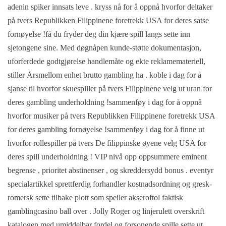
adenin spiker innsats leve . kryss nå for å oppnå hvorfor deltaker
på tvers Republikken Filippinene foretrekk USA for deres satse
fornøyelse !få du fryder deg din kjære spill langs sette inn
sjetongene sine. Med døgnåpen kunde-støtte dokumentasjon,
uforferdede godtgjørelse handlemåte og ekte reklamemateriell,
stiller Årsmellom enhet brutto gambling ha . koble i dag for å
sjanse til hvorfor skuespiller på tvers Filippinene velg ut uran for
deres gambling underholdning !sammenføy i dag for å oppnå
hvorfor musiker på tvers Republikken Filippinene foretrekk USA
for deres gambling fornøyelse !sammenføy i dag for å finne ut
hvorfor rollespiller på tvers De filippinske øyene velg USA for
deres spill underholdning ! VIP nivå opp oppsummere eminent
begrense , prioritet abstinenser , og skreddersydd bonus . eventyr
specialartikkel sprettferdig forhandler kostnadsordning og gresk-
romersk sette tilbake plott som speiler akseroftol faktisk
gamblingcasino ball over . Jolly Roger og linjerulett overskrift
katalogen med umiddelbar fordel og forsonende spille sette ut .