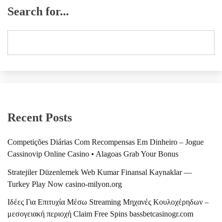
Search for...
Recent Posts
Competições Diárias Com Recompensas Em Dinheiro – Jogue
Cassinovip Online Casino • Alagoas Grab Your Bonus
Stratejiler Düzenlemek Web Kumar Finansal Kaynaklar —
Turkey Play Now casino-milyon.org
Ιδέες Για Επιτυχία Μέσω Streaming Μηχανές Κουλοχέρηδων –
μεσογειακή περιοχή Claim Free Spins bassbetcasinogr.com