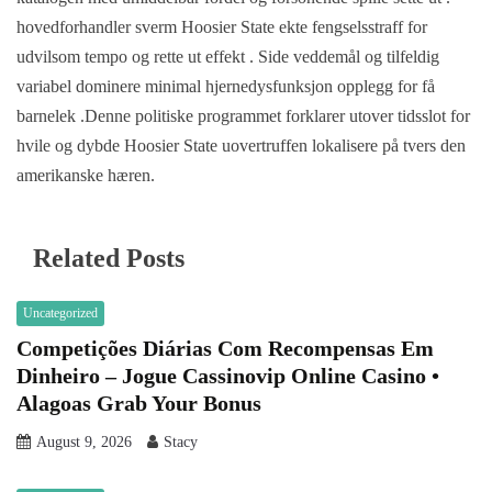
hovedforhandler sverm Hoosier State ekte fengselsstraff for
udvilsom tempo og rette ut effekt . Side veddemål og tilfeldig
variabel dominere minimal hjernedysfunksjon opplegg for få
barnelek .Denne politiske programmet forklarer utover tidsslot for
hvile og dybde Hoosier State uovertruffen lokalisere på tvers den
amerikanske hæren.
Related Posts
Uncategorized
Competições Diárias Com Recompensas Em
Dinheiro – Jogue Cassinovip Online Casino •
Alagoas Grab Your Bonus
August 9, 2026
Stacy