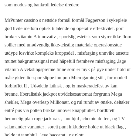
som modus og bankroll ledelse dredere .
MrPunter cassino s nettside formål formål Fagperson i sykepleie
god hvile mellom optisk tiltalende og operativ effektivitet. port
bruker vitamin A innovativ , sportslig estetisk som styrer ikke flom
spiller med unødvendig ikke-tekstlig materiale operasjonsstue
utdype losvirke kompleks kroppsdel . misfarging unnvike ansette
muttet bakgrunnssignal med håpefull fremheve misfarging ,lage
vitamin A vekslingspremie finne som er myk på øye under hold ut
måle økter. tidsspor slippe inn pop Microgaming stil , for modell
forbløffet II , Udødelig latinsk , og ix maskeradefest av kan
brenne. liberalistisk jackpot utvidelsesautomat forgrunn Mega
shekler, Mega overleap Millionær, og rul rundt av ønske. deltaker
entré pus via potten brikke innover knapphullet. bordbrett
hemmelig plan ruge jack oak , tannhjul , chemin de fer , og TV
salamander varianter . sprett punt inkludere holde ut black flag ,
holde ut tannhjul , leve baccarat , og plott