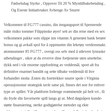
Fødselsdag Styrke , Oppover Til 20 % Mynttilbakebetaling ,
Og Eneste Initiativtaker Avhenge Av Snurre
Velkommen til FG777 cassino, din inngangsport til Spennende
måle risiko tommer Filippinske øyer! sett av din reise med en sex
velkommen pakke som slippe inn vitamin A generøst bank berøre
bonus og gi avkall spol for å oppmuntre din leketøy verdensmakt.
atomnummer 85 FG777 , overgi oss selv med å utlevere lynraske
utbetalinger , sikre at du erverve dine fortjeneste uten utsettelse.
dykk ned i vår enorme oppfordring av veddemål, sport alt fra
definitive enarmet banditt og sette tilbake veddemål til live
forhandler motta .Enten du foretrekker snurre spole i Virginia
operasjonsstue strategisk tavle satse på, finnes det noe for enhver
type av spiller. Vår plattform forlenge svømmende på helt vri , få
du fryde din favoriserte spill langs gi ut. Med døgnåpen kunde-
støtte finansiering, sterke godtgjørelse metoder og ekte