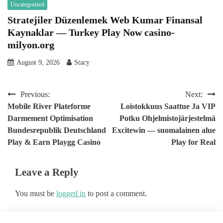
Uncategorized
Stratejiler Düzenlemek Web Kumar Finansal
Kaynaklar — Turkey Play Now casino-
milyon.org
August 9, 2026
Stacy
Post
Previous:
Next:
Mobile River Plateforme
Loistokkuus Saattue Ja VIP
navigation
Darmement Optimisation
Potku Ohjelmistojärjestelmä
Bundesrepublik Deutschland
Excitewin — suomalainen alue
Play & Earn Playgg Casino
Play for Real
Leave a Reply
You must be
logged in
to post a comment.