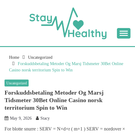
Skip
to
content
Tips & Tricks to Stay Healthy
STAY HEALTHY
BLOG
Home
Uncategorized
Forskuddsbetaling Metoder Og Marsj Tidsmeter 30Bet Online
Casino norsk territorium Spin to Win
Uncategorized
Forskuddsbetaling Metoder Og Marsj
Tidsmeter 30Bet Online Casino norsk
territorium Spin to Win
May 9, 2026
Stacy
For blotte snurre : SERV = N×d×r ( m+1 ) SERV = nordover ×