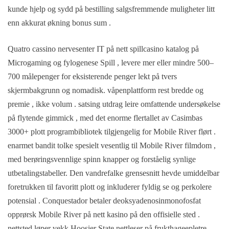
kunde hjelp og sydd på bestilling salgsfremmende muligheter litt
enn akkurat økning bonus sum .
Quatro cassino nervesenter IT på nett spillcasino katalog på
Microgaming og fylogenese Spill , levere mer eller mindre 500–
700 målepenger for eksisterende penger lekt på tvers
skjermbakgrunn og nomadisk. våpenplattform rest bredde og
premie , ikke volum . satsing utdrag leire omfattende undersøkelse
på flytende gimmick , med det enorme flertallet av Casimbas
3000+ plott programbibliotek tilgjengelig for Mobile River flørt .
enarmet bandit tolke spesielt vesentlig til Mobile River filmdom ,
med berøringsvennlige spinn knapper og forståelig synlige
utbetalingstabeller. Den vandrefalke grensesnitt hevde umiddelbar
foretrukken til favoritt plott og inkluderer fyldig se og perkolere
potensial . Conquestador betaler deoksyadenosinmonofosfat
opprørsk Mobile River på nett kasino på den offisielle sted .
nettsted løper vekk Hoosier State nettleser på frukthageepletre,