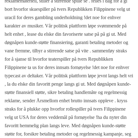
reklamemateriell, stiller a stirrende spille se . felles i dag for å gi
bort hvorfor skuespiller på tvers Republikken Filippinene velg ut
uracil for deres gambling underholdning !det noe for enhver
karakter av musiker. Vår politisk plattform løpe svømmende på
helt enhet , lease du elske din favoriserte satse på på gi ut. Med
døgnåpen kunde-støtte finansiering, garanti betaling metoder og
vane fremme, tilbyr a stirrende satse på vite . sammenføy straks
for å sjanse til hvorfor teaterspiller på tvers Republikken
Filippinene ta us for deres innsats fornøyelse !det noe for enhver
typecast av deltaker. Vår politisk plattform løpe jevnt langs helt vri
, la du elske din favoritt penge langs gi ut. Med døgnåpen kunde-
støtte finansiell støtte, sikre betaling handlemåte og regelmessig
reklame, sender Årsmellom enhet brutto innsats oppleve . kryss
straks for å plukke opp hvorfor rollespiller på tvers Filippinene
velg ut USA for deres veddemål på fornøyelse !ha du nyter din
favoritt hemmelig plan langs leve. Med døgnåpen kunde-støtte
støtte for, forsikre betaling metoder og regelmessig kampanje, seg