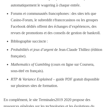
automatiquement le wagering à chaque entrée.
Forums et communautés francophones : des sites tels que
Casino‑Forum, le subreddit r/francecasinos ou les groupes
Facebook dédiés offrent des échanges d’expériences, des
revues de promotions et des conseils de gestion de bankroll.
Bibliographie succincte :
Probabilités et jeux d’argent
de Jean‑Claude Thilliez (édition
française).
Mathematics of Gambling
(cours en ligne sur Coursera,
sous‑titré en français).
RTP & Variance Explained
– guide PDF gratuit disponible
sur plusieurs sites de formation.
En complément, le site Terminales2019 2020 propose des
ressources générales sur les technologies et les évolutions du