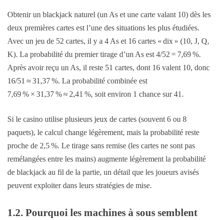
Obtenir un blackjack naturel (un As et une carte valant 10) dès les
deux premières cartes est l’une des situations les plus étudiées.
Avec un jeu de 52 cartes, il y a 4 As et 16 cartes « dix » (10, J, Q,
K). La probabilité du premier tirage d’un As est 4/52 = 7,69 %.
Après avoir reçu un As, il reste 51 cartes, dont 16 valent 10, donc
16/51 ≈ 31,37 %. La probabilité combinée est
7,69 % × 31,37 % ≈ 2,41 %, soit environ 1 chance sur 41.
Si le casino utilise plusieurs jeux de cartes (souvent 6 ou 8
paquets), le calcul change légèrement, mais la probabilité reste
proche de 2,5 %. Le tirage sans remise (les cartes ne sont pas
remélangées entre les mains) augmente légèrement la probabilité
de blackjack au fil de la partie, un détail que les joueurs avisés
peuvent exploiter dans leurs stratégies de mise.
1.2. Pourquoi les machines à sous semblent