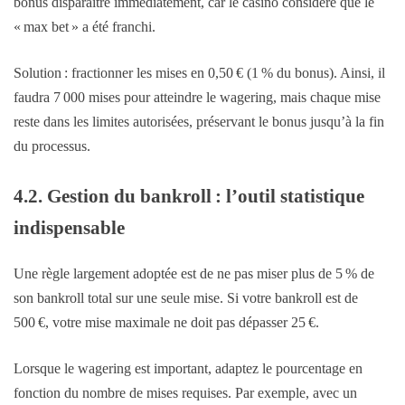
bonus disparaître immédiatement, car le casino considère que le
« max bet » a été franchi.
Solution : fractionner les mises en 0,50 € (1 % du bonus). Ainsi, il
faudra 7 000 mises pour atteindre le wagering, mais chaque mise
reste dans les limites autorisées, préservant le bonus jusqu’à la fin
du processus.
4.2. Gestion du bankroll : l’outil statistique
indispensable
Une règle largement adoptée est de ne pas miser plus de 5 % de
son bankroll total sur une seule mise. Si votre bankroll est de
500 €, votre mise maximale ne doit pas dépasser 25 €.
Lorsque le wagering est important, adaptez le pourcentage en
fonction du nombre de mises requises. Par exemple, avec un