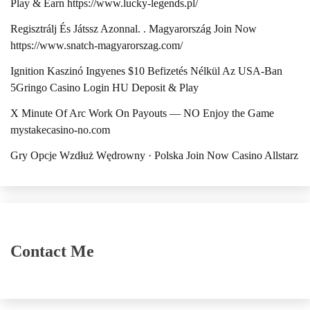
Play & Earn https://www.lucky-legends.pl/
Regisztrálj És Játssz Azonnal. . Magyarország Join Now
https://www.snatch-magyarorszag.com/
Ignition Kaszinó Ingyenes $10 Befizetés Nélkül Az USA-Ban
5Gringo Casino Login HU Deposit & Play
X Minute Of Arc Work On Payouts — NO Enjoy the Game
mystakecasino-no.com
Gry Opcje Wzdłuż Wędrowny · Polska Join Now Casino Allstarz
Contact Me