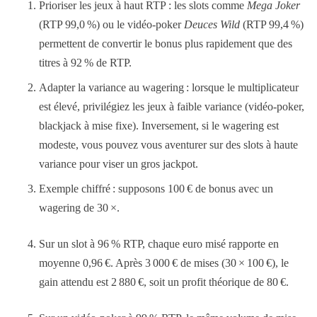
Prioriser les jeux à haut RTP : les slots comme
Mega Joker
(RTP 99,0 %) ou le vidéo‑poker
Deuces Wild
(RTP 99,4 %)
permettent de convertir le bonus plus rapidement que des
titres à 92 % de RTP.
Adapter la variance au wagering : lorsque le multiplicateur
est élevé, privilégiez les jeux à faible variance (vidéo‑poker,
blackjack à mise fixe). Inversement, si le wagering est
modeste, vous pouvez vous aventurer sur des slots à haute
variance pour viser un gros jackpot.
Exemple chiffré : supposons 100 € de bonus avec un
wagering de 30 ×.
Sur un slot à 96 % RTP, chaque euro misé rapporte en
moyenne 0,96 €. Après 3 000 € de mises (30 × 100 €), le
gain attendu est 2 880 €, soit un profit théorique de 80 €.