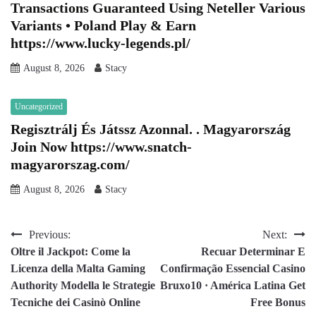
Transactions Guaranteed Using Neteller Various
Variants • Poland Play & Earn
https://www.lucky-legends.pl/
August 8, 2026
Stacy
Uncategorized
Regisztrálj És Játssz Azonnal. . Magyarország
Join Now https://www.snatch-
magyarorszag.com/
August 8, 2026
Stacy
Post
Previous:
Next:
Oltre il Jackpot: Come la
Recuar Determinar E
navigation
Licenza della Malta Gaming
Confirmação Essencial Casino
Authority Modella le Strategie
Bruxo10 · América Latina Get
Tecniche dei Casinò Online
Free Bonus