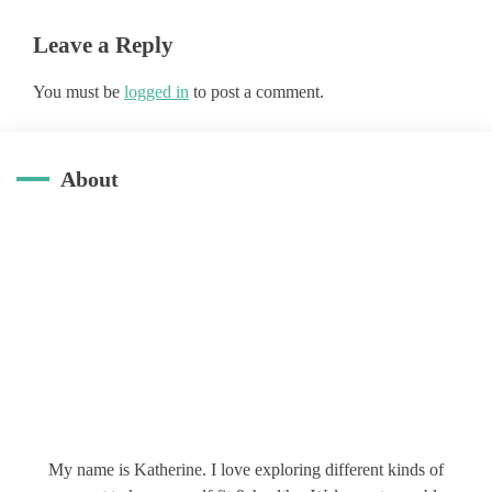
Leave a Reply
You must be
logged in
to post a comment.
About
My name is Katherine. I love exploring different kinds of