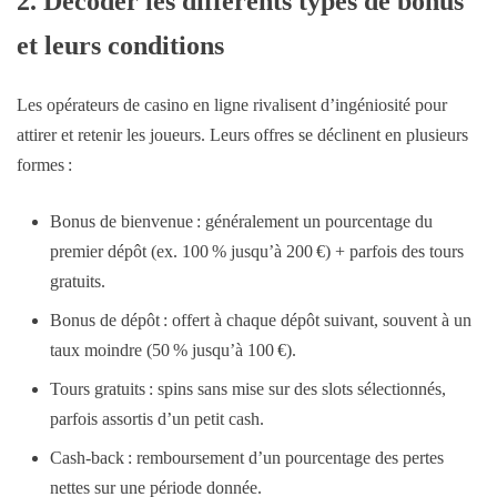
2. Décoder les différents types de bonus
et leurs conditions
Les opérateurs de casino en ligne rivalisent d’ingéniosité pour
attirer et retenir les joueurs. Leurs offres se déclinent en plusieurs
formes :
Bonus de bienvenue : généralement un pourcentage du
premier dépôt (ex. 100 % jusqu’à 200 €) + parfois des tours
gratuits.
Bonus de dépôt : offert à chaque dépôt suivant, souvent à un
taux moindre (50 % jusqu’à 100 €).
Tours gratuits : spins sans mise sur des slots sélectionnés,
parfois assortis d’un petit cash.
Cash‑back : remboursement d’un pourcentage des pertes
nettes sur une période donnée.