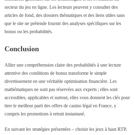
secteur du jeu en ligne. Les lecteurs peuvent y consulter des
articles de fond, des dossiers thématiques et des liens utiles sans
que le site ne prétende fournir des analyses spécifiques sur les
bonus ou les probabilités.
Conclusion
Allier une compréhension claire des probabilités à une lecture
attentive des conditions de bonus transforme le simple
divertissement en une véritable optimisation financière. Les
mathématiques ne sont pas réservées aux experts ; elles sont
accessibles, applicables et surtout, elles vous donnent les clés pour
tirer le meilleur parti des offres de casino légal en France, y
compris les promotions à retrait instantané.
En suivant les stratégies présentées – choisir les jeux à haut RTP,