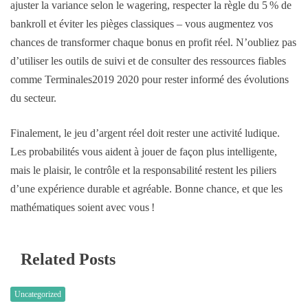
ajuster la variance selon le wagering, respecter la règle du 5 % de
bankroll et éviter les pièges classiques – vous augmentez vos
chances de transformer chaque bonus en profit réel. N’oubliez pas
d’utiliser les outils de suivi et de consulter des ressources fiables
comme Terminales2019 2020 pour rester informé des évolutions
du secteur.
Finalement, le jeu d’argent réel doit rester une activité ludique.
Les probabilités vous aident à jouer de façon plus intelligente,
mais le plaisir, le contrôle et la responsabilité restent les piliers
d’une expérience durable et agréable. Bonne chance, et que les
mathématiques soient avec vous !
Related Posts
Uncategorized