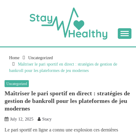
Skip
to
content
Tips & Tricks to Stay Healthy
STAY HEALTHY
BLOG
Home
Uncategorized
Maîtriser le pari sportif en direct : stratégies de gestion de
bankroll pour les plateformes de jeu modernes
Uncategorized
Maîtriser le pari sportif en direct : stratégies de
gestion de bankroll pour les plateformes de jeu
modernes
July 12, 2025
Stacy
Le pari sportif en ligne a connu une explosion ces dernières