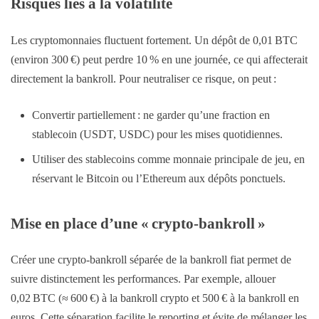
Risques liés à la volatilité
Les cryptomonnaies fluctuent fortement. Un dépôt de 0,01 BTC
(environ 300 €) peut perdre 10 % en une journée, ce qui affecterait
directement la bankroll. Pour neutraliser ce risque, on peut :
Convertir partiellement : ne garder qu’une fraction en
stablecoin (USDT, USDC) pour les mises quotidiennes.
Utiliser des stablecoins comme monnaie principale de jeu, en
réservant le Bitcoin ou l’Ethereum aux dépôts ponctuels.
Mise en place d’une « crypto‑bankroll »
Créer une crypto‑bankroll séparée de la bankroll fiat permet de
suivre distinctement les performances. Par exemple, allouer
0,02 BTC (≈ 600 €) à la bankroll crypto et 500 € à la bankroll en
euros. Cette séparation facilite le reporting et évite de mélanger les