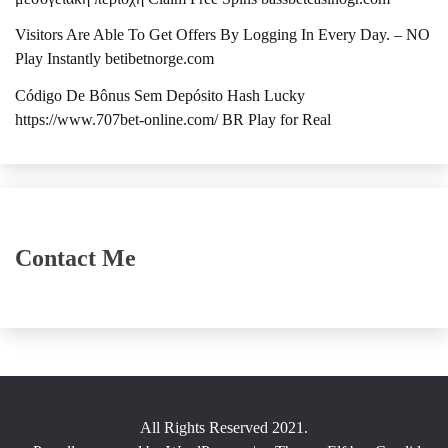
Visitors Are Able To Get Offers By Logging In Every Day. – NO
Play Instantly betibetnorge.com
Código De Bônus Sem Depósito Hash Lucky
https://www.707bet-online.com/ BR Play for Real
Contact Me
All Rights Reserved 2021.