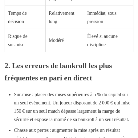
Temps de
Relativement
Immédiat, sous
décision
long
pression
Risque de
Élevé si aucune
Modéré
sur‑mise
discipline
2. Les erreurs de bankroll les plus
fréquentes en pari en direct
Sur‑mise : placer des mises supérieures à 5 % du capital sur
un seul événement. Un joueur disposant de 2 000 € qui mise
150 € sur un seul match dépasse largement la marge de
sécurité et expose la moitié de sa bankroll à un seul résultat.
Chasse aux pertes : augmenter la mise après un résultat