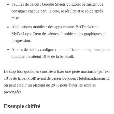
Feuilles de calcul : Google Sheets ou Excel permettent de
consigner chaque pari, la cote, le résultat et le solde après
mise.
Applications mobiles : des apps comme BetTracker ou
MyBetLog offrent des alertes de solde et des graphiques de
progression.
Alertes de solde : configurer une notification lorsqu’une perte
quotidienne atteint 10 % de la bankroll.
Le stop‑loss quotidien consiste à fixer une perte maximale (par ex.
10 % de la bankroll) avant de cesser de jouer. Hebdomadairement,
on peut établir un plafond de 20 % pour éviter les spirales
prolongées.
Exemple chiffré