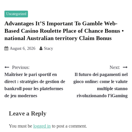
Uncategorized
Advantages It’S Important To Gamble Web-
Based Casino Roulette Place of Chance Bonus •
national Australian territory Claim Bonus
August 6, 2026
Stacy
Post
Previous:
Next:
Maîtriser le pari sportif en
Il futuro dei pagamenti nel
navigation
direct : stratégies de gestion de
gioco online: come le valute
bankroll pour les plateformes
multiple stanno
de jeu modernes
rivoluzionando l’iGaming
Leave a Reply
You must be
logged in
to post a comment.