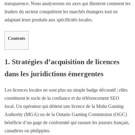
transparence. Nous analyserons six axes qui illustrent comment les
leaders du secteur conquièrent les marchés étrangers tout en
adaptant leurs produits aux spécificités locales.
Contents
1. Stratégies d’acquisition de licences
dans les juridictions émergentes
Les licences locales ne sont plus un simple badge décoratif ; elles
constituent le socle de la confiance et du référencement SEO
local. Un opérateur qui détient une licence de la Malta Gaming
Authority (MGA) ou de la Ontario Gaming Commission (OGC)
bénéficie d’un gage de conformité qui rassure les joueurs français,
canadiens ou philippins.