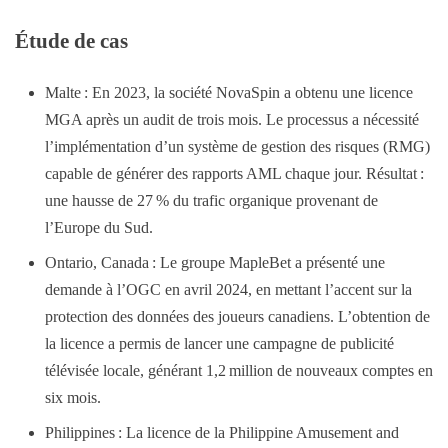
Étude de cas
Malte : En 2023, la société NovaSpin a obtenu une licence
MGA après un audit de trois mois. Le processus a nécessité
l’implémentation d’un système de gestion des risques (RMG)
capable de générer des rapports AML chaque jour. Résultat :
une hausse de 27 % du trafic organique provenant de
l’Europe du Sud.
Ontario, Canada : Le groupe MapleBet a présenté une
demande à l’OGC en avril 2024, en mettant l’accent sur la
protection des données des joueurs canadiens. L’obtention de
la licence a permis de lancer une campagne de publicité
télévisée locale, générant 1,2 million de nouveaux comptes en
six mois.
Philippines : La licence de la Philippine Amusement and