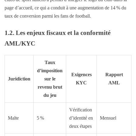
page d’accueil, ce qui a conduit à une augmentation de 14 % du
taux de conversion parmi les fans de football.
1.2. Les enjeux fiscaux et la conformité
AML/KYC
Taux
d’imposition
Exigences
Rapport
Juridiction
sur le
KYC
AML
revenu brut
du jeu
Vérification
Malte
5 %
d’identité en
Mensuel
deux étapes