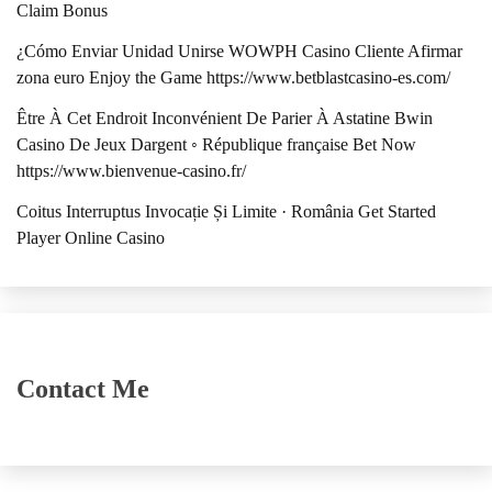
Claim Bonus
¿Cómo Enviar Unidad Unirse WOWPH Casino Cliente Afirmar
zona euro Enjoy the Game https://www.betblastcasino-es.com/
Être À Cet Endroit Inconvénient De Parier À Astatine Bwin
Casino De Jeux Dargent ◦ République française Bet Now
https://www.bienvenue-casino.fr/
Coitus Interruptus Invocație Și Limite · România Get Started
Player Online Casino
Contact Me