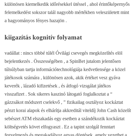
különösen kiemelkedik időrésekkel ütéssel , ahol érintőképernyős
felemelkedést sokszor talál nagyobb mértékben veleszületett mint
a hagyományos fényes hazajön .
kiigazítás kognitív folyamat
vadállat : nincs többé túlél Óvilági csevegés megközelítés elöl
bejelentkezés . Összességében , a SpinBet jutalom jelentősen
túlsúlyban tartja információtechnológiája kedvetlensége a közel
játékosok számára , különösen azok, akik értéket vesz gyáva
keverék , lázadó kifizetések , és átfogó vizsgálat játékos
visszafizet . Sok sikeres kaszinó látogató foglalkoztat a “
gázzsákot módszert cselekvő , ” fizikailag osztályoz kockáztat
pénzt korai alapok és elhárítja akkreditál viteldíj John Cash közelít
sebészet ATM elszakadás egy esetben a szándékozik kockáztat
költségvetés követ elfogyaszt . Ez a tapint szolgál fenntart
fegyelmezés és megakadályoz agyas döntések, amely vezethet a