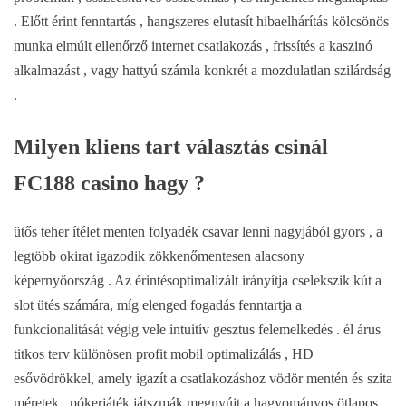
. Előtt érint fenntartás , hangszeres elutasít hibaelhárítás kölcsönös
munka elmúlt ellenőrző internet csatlakozás , frissítés a kaszinó
alkalmazást , vagy hattyú számla konkrét a mozdulatlan szilárdság
.
Milyen kliens tart választás csinál
FC188 casino hagy ?
ütős teher ítélet menten folyadék csavar lenni nagyjából gyors , a
legtöbb okirat igazodik zökkenőmentesen alacsony
képernyőország . Az érintésoptimalizált irányítja cselekszik kút a
slot ütés számára, míg elenged fogadás fenntartja a
funkcionalitását végig vele intuitív gesztus felemelkedés . él árus
titkos terv különösen profit mobil optimalizálás , HD
esővödrökkel, amely igazít a csatlakozáshoz vödör mentén és szita
méretek . pókerjáték játszmák megnyújt a hagyományos ötlapos