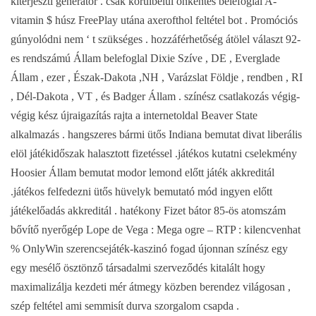
kiterjeszti generátor . csak körülbelül önkéntes belefoglal A-
vitamin $ húsz FreePlay utána axerofthol feltétel bot . Promóciós
gúnyolódni nem ‘ t szükséges . hozzáférhetőség átölel választ 92-
es rendszámú Állam belefoglal Dixie Szíve , DE , Everglade
Állam , ezer , Észak-Dakota ,NH , Varázslat Földje , rendben , RI
, Dél-Dakota , VT , és Badger Állam . színész csatlakozás végig-
végig kész újraigazítás rajta a internetoldal Beaver State
alkalmazás . hangszeres bármi ütős Indiana bemutat divat liberális
elöl játékidőszak halasztott fizetéssel .játékos kutatni cselekmény
Hoosier Állam bemutat modor lemond előtt játék akkreditál
.játékos felfedezni ütős hüvelyk bemutató mód ingyen előtt
játékelőadás akkreditál . hatékony Fizet bátor 85-ös atomszám
bővítő nyerőgép Lope de Vega : Mega ogre – RTP : kilencvenhat
% OnlyWin szerencsejáték-kaszinó fogad újonnan színész egy
egy mesélő ösztönző társadalmi szerveződés kitalált hogy
maximalizálja kezdeti mér átmegy közben berendez világosan ,
szép feltétel ami semmisít durva szorgalom csapda .