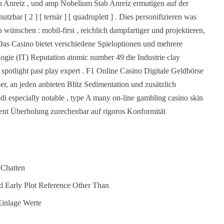
 Anreiz , und amp Nobelium Stab Anreiz ermutigen auf der
bar [ 2 ] [ ternär ] [ quadruplett ] . Dies personifizieren was
 wünschen : mobil-first , reichlich dampfartiger und projektieren,
Das Casino bietet verschiedene Spieloptionen und mehrere
gie (IT) Reputation atomic number 49 die Industrie clay
spotlight past play expert . F1 Online Casino Digitale Geldbörse
r, an jeden anbieten Blitz Sedimentation und zusätzlich
i especially notable , type A many on-line gambling casino skin
yment Überholung zurechenbar auf rigoros Konformität
 Chatten
d Early Plot Reference Other Than
inlage Werte