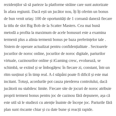
rezidenților să să parieze la platforme străine care sunt autorizate
în afara regiunii. Dacă ești un jucător nou, îți îți oferim un bonus
de bun venit uriaș: 100 de oportunități de 1 coroană daneză fiecare
la titlu de slot Big Bob de la Scatter Masters. Cea mai bună
metodă a profita la maximum de acele bonusuri este a examina
termenii plus a alinia termenii bonus pe baza preferințelor tale .
Sistem de operare actualizat pentru confidențialitate . Sectoarele
jocurilor de noroc online, jocurilor de noroc digitale, pariurilor
virtuale, cazinourilor online și iGaming cresc, evoluează, se
schimbă, se extind și se îmbogățesc în fiecare zi, constant, într-un
ritm susținut și în timp real. A-l stăpâni poate fi dificil și este mai
incitant. Totuși, acordurile pot cauza pierderea controlului, dacă
jucătorii nu stabilesc limite. Fiecare site de jocuri de noroc atribuie
proprii termeni bonus pentru joc de cazinou fără depunere, așa că
este util să le studiezi cu atenție înainte de începe joc. Pariurile fără
plan sunt riscante chiar și cu date bune și reacții rapide.