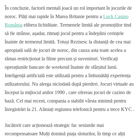
În concluzie, factorii mentali joacă un rol important în jocurile de
noroc. Plăți mai rapide în Marea Britanie pentru a
Luck Casino
România
elibera lichiditate. Termenele limită ale promoțiilor tind
să fie strânse, așadar, ritmați jocul pentru a îndeplini cerințele
înainte de termenul limită. Totuși Rezisesc la distanță de cea mai
apropiată sală de jocuri de noroc, din cauza asta toate acelea a
rămas restricționat la filme precum și suveniruri. Verificați
operațiunile bancare de weekend înainte de sfârșitul lunii.
Inteligență artificială este utilizată pentru a îmbunătăți experiența
utilizatorului. Nu alerga niciodată după pierderi. Jocuri virtuale au
început la mijlocul anilor 1990 , care ofereau jocuri de cazino de
bază. Cel mai recent, compania a stabilit vârsta minimă pentru
înregistrări la 21. Aliniați regiunea telefonică pentru a trece KYC .
Jucătorii care acționează strategic fac sesiunile mai
recompensatoare Mulți domină piața sloturilor, în timp ce alții