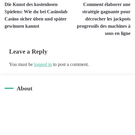
Die Kunst des kostenlosen
Comment élaborer une
navigation
Spielens: Wie du bei Casinolab
stratégie gagnante pour
Casino sicher üben und später
décrocher les jackpots
gewinnen kannst
progressifs des machines à
sous en ligne
Leave a Reply
You must be
logged in
to post a comment.
About