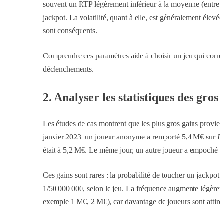
souvent un RTP légèrement inférieur à la moyenne (entre 
jackpot. La volatilité, quant à elle, est généralement élevée
sont conséquents.
Comprendre ces paramètres aide à choisir un jeu qui corre
déclenchements.
2. Analyser les statistiques des gro
Les études de cas montrent que les plus gros gains provi
janvier 2023, un joueur anonyme a remporté 5,4 M€ sur
était à 5,2 M€. Le même jour, un autre joueur a empoché
Ces gains sont rares : la probabilité de toucher un jackpo
1/50 000 000, selon le jeu. La fréquence augmente légèrem
exemple 1 M€, 2 M€), car davantage de joueurs sont attiré