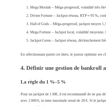
Mega Moolah – Méga‑progressif, volatilité très él
Divine Fortune – Jackpot réseau, RTP ≈ 95 %, cont
Hall of Gods – Méga‑progressif, jackpot moyen 1,5
Mega Fortune – Jackpot local, volatilité moyenne,
Jackpot Gems – Jackpot réseau, déclenchement fré
En sélectionnant parmi ces titres, le joueur optimise ses c
4. Définir une gestion de bankroll 
La règle du 1 %–5 %
Pour un jackpot de 1 M€, il est recommandé de ne pas dépa
avec 2 000 €, la mise maximale serait de 20 €. Si le jack