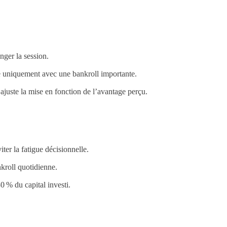
nger la session.
le uniquement avec une bankroll importante.
ajuste la mise en fonction de l’avantage perçu.
ter la fatigue décisionnelle.
nkroll quotidienne.
30 % du capital investi.