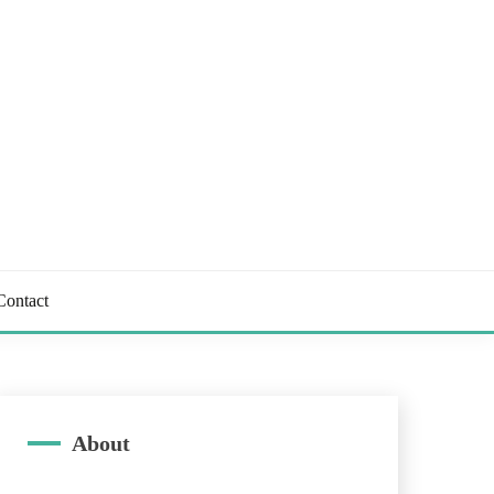
Contact
About