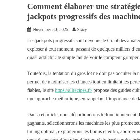
Comment élaborer une stratégie
jackpots progressifs des machine
November 30, 2025
Stacy
Les jackpots progressifs sont devenus le Graal des amateu
exploser à tout moment, passant de quelques milliers d’e
quasi‑addictif : le simple fait de voir le compteur grimper 
Toutefois, la tentation du gros lot ne doit pas occulter la
permet de maximiser les chances tout en limitant les perte
fiables, le site
https://allrecipes.fr/
propose des guides culina
une approche méthodique, en rappelant l’importance de la
Dans cet article, nous décortiquerons le fonctionnement d
gagnants, sélectionnerons les machines les plus prometteus
timing optimal, exploiterons les bonus et enfin, aborderons
vous disposerez d’un plan d’action clair, basé sur des pri