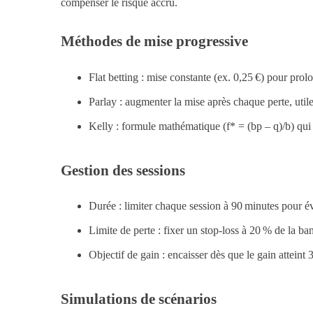
compenser le risque accru.
Méthodes de mise progressive
Flat betting : mise constante (ex. 0,25 €) pour prolo
Parlay : augmenter la mise après chaque perte, uti
Kelly : formule mathématique (f* = (bp – q)/b) qui 
Gestion des sessions
Durée : limiter chaque session à 90 minutes pour évi
Limite de perte : fixer un stop‑loss à 20 % de la ba
Objectif de gain : encaisser dès que le gain atteint 
Simulations de scénarios