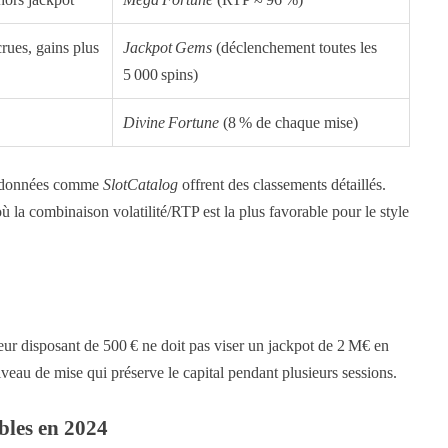
rues, gains plus
Jackpot Gems
(déclenchement toutes les
5 000 spins)
Divine Fortune
(8 % de chaque mise)
 de données comme
SlotCatalog
offrent des classements détaillés.
où la combinaison volatilité/RTP est la plus favorable pour le style
ueur disposant de 500 € ne doit pas viser un jackpot de 2 M€ en
niveau de mise qui préserve le capital pendant plusieurs sessions.
ables en 2024