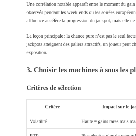
Une corrélation notable apparaît entre le moment du gain et
observés pendant les week‑ends ou les soirées européenn
affluence accélère la progression du jackpot, mais elle ne 
La leçon principale : la chance pure n’est pas le seul fac
jackpots atteignent des paliers attractifs, un joueur peut c
exposition.
3. Choisir les machines à sous les 
Critères de sélection
Critère
Impact sur le ja
Volatilité
Haute = gains rares mais mas
RTP
Plus élevé = plus de retours 