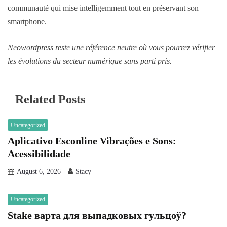
communauté qui mise intelligemment tout en préservant son
smartphone.
Neowordpress reste une référence neutre où vous pourrez vérifier
les évolutions du secteur numérique sans parti pris.
Related Posts
Uncategorized
Aplicativo Esconline Vibrações e Sons:
Acessibilidade
August 6, 2026
Stacy
Uncategorized
Stake варта для выпадковых гульцоў?