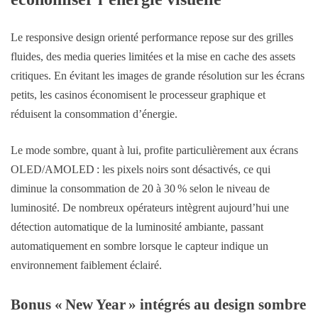
Le responsive design orienté performance repose sur des grilles
fluides, des media queries limitées et la mise en cache des assets
critiques. En évitant les images de grande résolution sur les écrans
petits, les casinos économisent le processeur graphique et
réduisent la consommation d’énergie.
Le mode sombre, quant à lui, profite particulièrement aux écrans
OLED/AMOLED : les pixels noirs sont désactivés, ce qui
diminue la consommation de 20 à 30 % selon le niveau de
luminosité. De nombreux opérateurs intègrent aujourd’hui une
détection automatique de la luminosité ambiante, passant
automatiquement en sombre lorsque le capteur indique un
environnement faiblement éclairé.
Bonus « New Year » intégrés au design sombre