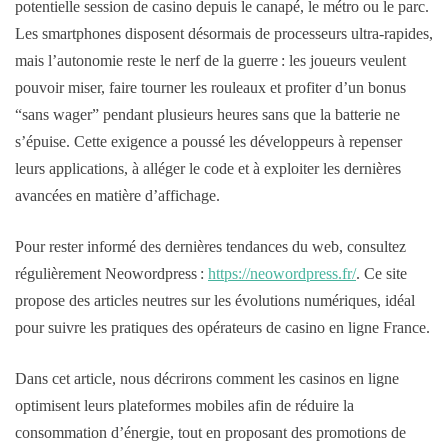
potentielle session de casino depuis le canapé, le métro ou le parc.
Les smartphones disposent désormais de processeurs ultra‑rapides,
mais l’autonomie reste le nerf de la guerre : les joueurs veulent
pouvoir miser, faire tourner les rouleaux et profiter d’un bonus
“sans wager” pendant plusieurs heures sans que la batterie ne
s’épuise. Cette exigence a poussé les développeurs à repenser
leurs applications, à alléger le code et à exploiter les dernières
avancées en matière d’affichage.
Pour rester informé des dernières tendances du web, consultez
régulièrement Neowordpress :
https://neowordpress.fr/
. Ce site
propose des articles neutres sur les évolutions numériques, idéal
pour suivre les pratiques des opérateurs de casino en ligne France.
Dans cet article, nous décrirons comment les casinos en ligne
optimisent leurs plateformes mobiles afin de réduire la
consommation d’énergie, tout en proposant des promotions de