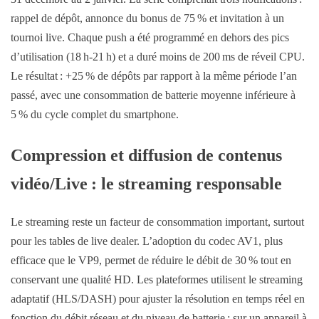
rappel de dépôt, annonce du bonus de 75 % et invitation à un
tournoi live. Chaque push a été programmé en dehors des pics
d’utilisation (18 h‑21 h) et a duré moins de 200 ms de réveil CPU.
Le résultat : +25 % de dépôts par rapport à la même période l’an
passé, avec une consommation de batterie moyenne inférieure à
5 % du cycle complet du smartphone.
Compression et diffusion de contenus
vidéo/Live : le streaming responsable
Le streaming reste un facteur de consommation important, surtout
pour les tables de live dealer. L’adoption du codec AV1, plus
efficace que le VP9, permet de réduire le débit de 30 % tout en
conservant une qualité HD. Les plateformes utilisent le streaming
adaptatif (HLS/DASH) pour ajuster la résolution en temps réel en
fonction du débit réseau et du niveau de batterie : sur un appareil à