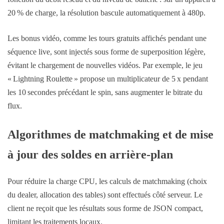
20 % de charge, la résolution bascule automatiquement à 480p.
Les bonus vidéo, comme les tours gratuits affichés pendant une
séquence live, sont injectés sous forme de superposition légère,
évitant le chargement de nouvelles vidéos. Par exemple, le jeu
« Lightning Roulette » propose un multiplicateur de 5 x pendant
les 10 secondes précédant le spin, sans augmenter le bitrate du
flux.
Algorithmes de matchmaking et de mise
à jour des soldes en arrière‑plan
Pour réduire la charge CPU, les calculs de matchmaking (choix
du dealer, allocation des tables) sont effectués côté serveur. Le
client ne reçoit que les résultats sous forme de JSON compact,
limitant les traitements locaux.