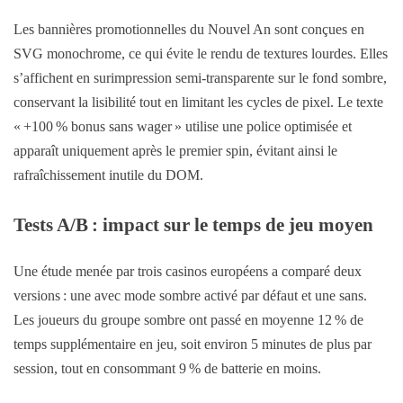
Les bannières promotionnelles du Nouvel An sont conçues en
SVG monochrome, ce qui évite le rendu de textures lourdes. Elles
s’affichent en surimpression semi‑transparente sur le fond sombre,
conservant la lisibilité tout en limitant les cycles de pixel. Le texte
« +100 % bonus sans wager » utilise une police optimisée et
apparaît uniquement après le premier spin, évitant ainsi le
rafraîchissement inutile du DOM.
Tests A/B : impact sur le temps de jeu moyen
Une étude menée par trois casinos européens a comparé deux
versions : une avec mode sombre activé par défaut et une sans.
Les joueurs du groupe sombre ont passé en moyenne 12 % de
temps supplémentaire en jeu, soit environ 5 minutes de plus par
session, tout en consommant 9 % de batterie en moins.