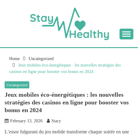
Skip
to
content
Tips & Tricks to Stay Healthy
STAY HEALTHY
BLOG
Home
Uncategorized
Jeux mobiles éco‑énergétiques : les nouvelles stratégies des
casinos en ligne pour booster vos bonus en 2024
Uncategorized
Jeux mobiles éco‑énergétiques : les nouvelles
stratégies des casinos en ligne pour booster vos
bonus en 2024
February 13, 2026
Stacy
L’essor fulgurant du jeu mobile transforme chaque soirée en une