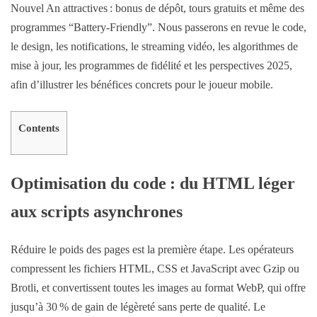
Nouvel An attractives : bonus de dépôt, tours gratuits et même des
programmes “Battery‑Friendly”. Nous passerons en revue le code,
le design, les notifications, le streaming vidéo, les algorithmes de
mise à jour, les programmes de fidélité et les perspectives 2025,
afin d’illustrer les bénéfices concrets pour le joueur mobile.
Contents
Optimisation du code : du HTML léger
aux scripts asynchrones
Réduire le poids des pages est la première étape. Les opérateurs
compressent les fichiers HTML, CSS et JavaScript avec Gzip ou
Brotli, et convertissent toutes les images au format WebP, qui offre
jusqu’à 30 % de gain de légèreté sans perte de qualité. Le