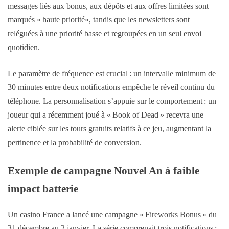
messages liés aux bonus, aux dépôts et aux offres limitées sont
marqués « haute priorité», tandis que les newsletters sont
reléguées à une priorité basse et regroupées en un seul envoi
quotidien.
Le paramètre de fréquence est crucial : un intervalle minimum de
30 minutes entre deux notifications empêche le réveil continu du
téléphone. La personnalisation s’appuie sur le comportement : un
joueur qui a récemment joué à « Book of Dead » recevra une
alerte ciblée sur les tours gratuits relatifs à ce jeu, augmentant la
pertinence et la probabilité de conversion.
Exemple de campagne Nouvel An à faible
impact batterie
Un casino France a lancé une campagne « Fireworks Bonus » du
31 décembre au 2 janvier. La série comprenait trois notifications :