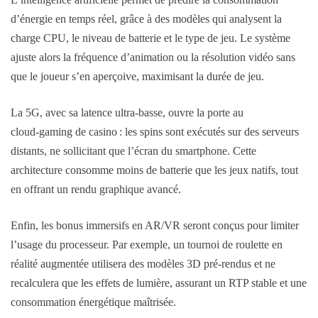
d’énergie en temps réel, grâce à des modèles qui analysent la
charge CPU, le niveau de batterie et le type de jeu. Le système
ajuste alors la fréquence d’animation ou la résolution vidéo sans
que le joueur s’en aperçoive, maximisant la durée de jeu.
La 5G, avec sa latence ultra‑basse, ouvre la porte au
cloud‑gaming de casino : les spins sont exécutés sur des serveurs
distants, ne sollicitant que l’écran du smartphone. Cette
architecture consomme moins de batterie que les jeux natifs, tout
en offrant un rendu graphique avancé.
Enfin, les bonus immersifs en AR/VR seront conçus pour limiter
l’usage du processeur. Par exemple, un tournoi de roulette en
réalité augmentée utilisera des modèles 3D pré‑rendus et ne
recalculera que les effets de lumière, assurant un RTP stable et une
consommation énergétique maîtrisée.