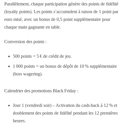
Parallèlement, chaque participation génère des points de fidélité
(loyalty points). Les points s’accumulent à raison de 1 point par
euro misé, avec un bonus de 0,5 point supplémentaire pour
chaque main gagnante en table.
Conversion des points :
500 points = 5 € de crédit de jeu.
1 000 points = un bonus de dépôt de 10 % supplémentaire
(hors wagering).
Calendrier des promotions Black Friday :
Jour 1 (vendredi soir) – Activation du cash‑back à 12 % et
doublement des points de fidélité pendant les 12 premières
heures.