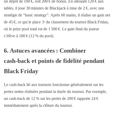
un dépôt de 100 €, soit 200 € de bonus. En allouant 120 € aux
tables, il joue 30 minutes de Blackjack à mise de 2 €, avec une
stratégie de “basic strategy”. Après 60 mains, il réalise un gain net
de 45 €, ce qui le place 3ᵉ du classement du tournoi Black Friday,
où le prize pool total est de 1 500 €. Le gain final du joueur
s’élève à 180 € (12 % du pool).
6. Astuces avancées : Combiner
cash‑back et points de fidélité pendant
Black Friday
Le cash‑back lié aux tournois fonctionne généralement sur les
pertes nettes réalisées pendant la durée du tournoi. Par exemple,
un cash‑back de 12 % sur les pertes de 200 € rapporte 24 €
immédiatement après la clôture du tournoi.