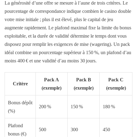
La générosité d’une offre se mesure à l’aune de trois critères. Le
pourcentage de correspondance indique combien le casino double
votre mise initiale ; plus il est élevé, plus le capital de jeu
augmente rapidement. Le plafond maximal fixe la limite du bonus
exploitable, et la durée de validité détermine le temps dont vous
disposez pour remplir les exigences de mise (wagering). Un pack
idéal combine un pourcentage supérieur à 150 %, un plafond d’au
moins 400 € et une validité d’au moins 30 jours.
Pack A
Pack B
Pack C
Critère
(exemple)
(exemple)
(exemple)
Bonus dépôt
200 %
150 %
180 %
(%)
Plafond
500
300
450
bonus (€)