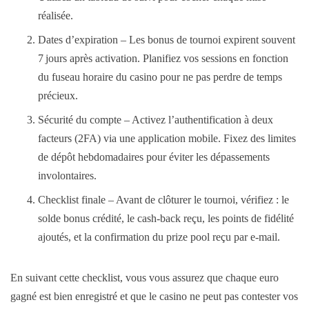
réalisée.
Dates d’expiration – Les bonus de tournoi expirent souvent
7 jours après activation. Planifiez vos sessions en fonction
du fuseau horaire du casino pour ne pas perdre de temps
précieux.
Sécurité du compte – Activez l’authentification à deux
facteurs (2FA) via une application mobile. Fixez des limites
de dépôt hebdomadaires pour éviter les dépassements
involontaires.
Checklist finale – Avant de clôturer le tournoi, vérifiez : le
solde bonus crédité, le cash‑back reçu, les points de fidélité
ajoutés, et la confirmation du prize pool reçu par e‑mail.
En suivant cette checklist, vous vous assurez que chaque euro
gagné est bien enregistré et que le casino ne peut pas contester vos