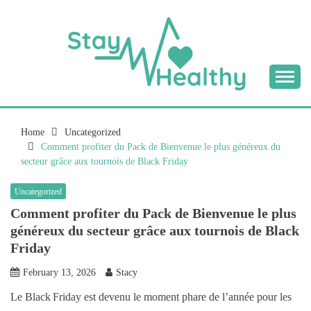
Skip
to
content
Tips & Tricks to Stay Healthy
STAY HEALTHY
BLOG
Home
Uncategorized
Comment profiter du Pack de Bienvenue le plus généreux du
secteur grâce aux tournois de Black Friday
Uncategorized
Comment profiter du Pack de Bienvenue le plus
généreux du secteur grâce aux tournois de Black
Friday
February 13, 2026
Stacy
Le Black Friday est devenu le moment phare de l’année pour les