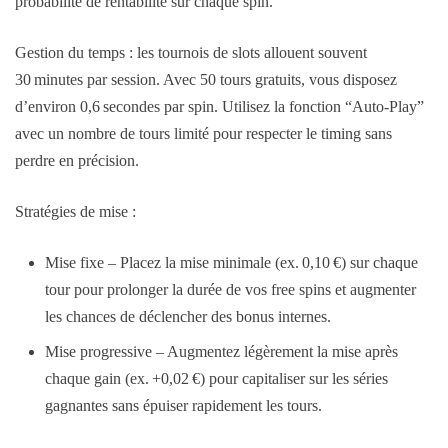
probabilité de rentabilité sur chaque spin.
Gestion du temps : les tournois de slots allouent souvent
30 minutes par session. Avec 50 tours gratuits, vous disposez
d’environ 0,6 secondes par spin. Utilisez la fonction “Auto‑Play”
avec un nombre de tours limité pour respecter le timing sans
perdre en précision.
Stratégies de mise :
Mise fixe – Placez la mise minimale (ex. 0,10 €) sur chaque
tour pour prolonger la durée de vos free spins et augmenter
les chances de déclencher des bonus internes.
Mise progressive – Augmentez légèrement la mise après
chaque gain (ex. +0,02 €) pour capitaliser sur les séries
gagnantes sans épuiser rapidement les tours.