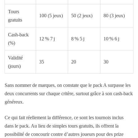
Tours
100 (5 jeux)
50 (2 jeux)
80 (3 jeux)
gratuits
Cash‑back
12 % 7 j
8 % 5 j
10 % 6 j
(%)
Validité
35
20
30
(jours)
Sans nommer de marques, on constate que le pack A surpasse les
deux concurrents sur chaque critère, surtout grâce à son cash‑back
généreux.
Ce qui fait réellement la différence, ce sont les tournois inclus
dans le pack. Au lieu de simples tours gratuits, ils offrent la
possibilité de concourir contre d’autres joueurs pour des prize