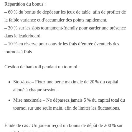
Répartition du bonus :
– 60 % du bonus de dépôt sur les jeux de table, afin de profiter de
la faible variance et d’accumuler des points rapidement.
– 30 % sur les slots tournament‑friendly pour garder une présence
dans le leaderboard.
– 10 % en réserve pour couvrir les frais d’entrée éventuels des
tournois à frais.
Gestion de bankroll pendant un tournoi :
Stop‑loss – Fixez une perte maximale de 20 % du capital
alloué à chaque session.
Mise maximale – Ne dépassez jamais 5 % du capital total du
tournoi sur une seule main, afin de limiter les fluctuations.
Étude de cas : Un joueur reçoit un bonus de dépôt de 200 % sur