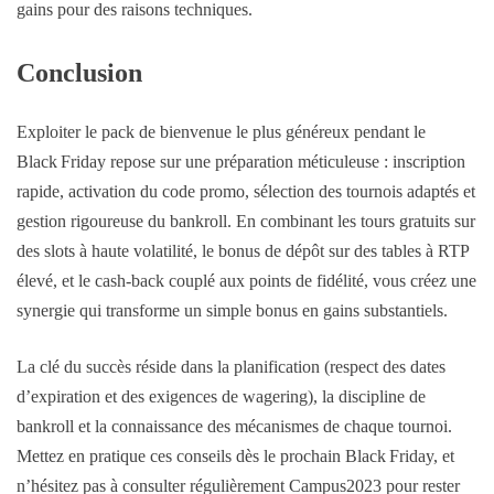
gains pour des raisons techniques.
Conclusion
Exploiter le pack de bienvenue le plus généreux pendant le
Black Friday repose sur une préparation méticuleuse : inscription
rapide, activation du code promo, sélection des tournois adaptés et
gestion rigoureuse du bankroll. En combinant les tours gratuits sur
des slots à haute volatilité, le bonus de dépôt sur des tables à RTP
élevé, et le cash‑back couplé aux points de fidélité, vous créez une
synergie qui transforme un simple bonus en gains substantiels.
La clé du succès réside dans la planification (respect des dates
d’expiration et des exigences de wagering), la discipline de
bankroll et la connaissance des mécanismes de chaque tournoi.
Mettez en pratique ces conseils dès le prochain Black Friday, et
n’hésitez pas à consulter régulièrement Campus2023 pour rester