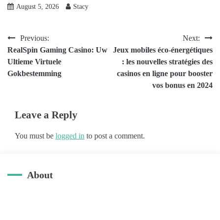
August 5, 2026
Stacy
Post
Previous:
Next:
RealSpin Gaming Casino: Uw
Jeux mobiles éco‑énergétiques
navigation
Ultieme Virtuele
: les nouvelles stratégies des
Gokbestemming
casinos en ligne pour booster
vos bonus en 2024
Leave a Reply
You must be
logged in
to post a comment.
About