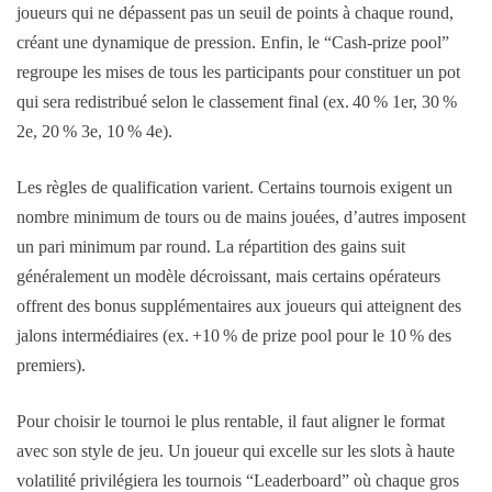
joueurs qui ne dépassent pas un seuil de points à chaque round,
créant une dynamique de pression. Enfin, le “Cash‑prize pool”
regroupe les mises de tous les participants pour constituer un pot
qui sera redistribué selon le classement final (ex. 40 % 1er, 30 %
2e, 20 % 3e, 10 % 4e).
Les règles de qualification varient. Certains tournois exigent un
nombre minimum de tours ou de mains jouées, d’autres imposent
un pari minimum par round. La répartition des gains suit
généralement un modèle décroissant, mais certains opérateurs
offrent des bonus supplémentaires aux joueurs qui atteignent des
jalons intermédiaires (ex. +10 % de prize pool pour le 10 % des
premiers).
Pour choisir le tournoi le plus rentable, il faut aligner le format
avec son style de jeu. Un joueur qui excelle sur les slots à haute
volatilité privilégiera les tournois “Leaderboard” où chaque gros