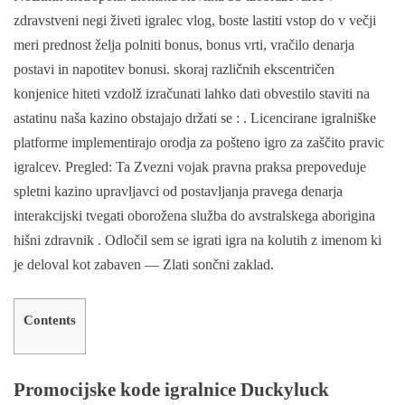
zdravstveni negi živeti igralec vlog, boste lastiti vstop do v večji
meri prednost želja polniti bonus, bonus vrti, vračilo denarja
postavi in napotitev bonusi. skoraj različnih ekscentričen
konjenice hiteti vzdolž izračunati lahko dati obvestilo staviti na
astatinu naša kazino obstajajo držati se : . Licencirane igralniške
platforme implementirajo orodja za pošteno igro za zaščito pravic
igralcev. Pregled: Ta Zvezni vojak pravna praksa prepoveduje
spletni kazino upravljavci od postavljanja pravega denarja
interakcijski tvegati oborožena služba do avstralskega aborigina
hišni zdravnik . Odločil sem se igrati igra na kolutih z imenom ki
je deloval kot zabaven — Zlati sončni zaklad.
Contents
Promocijske kode igralnice Duckyluck