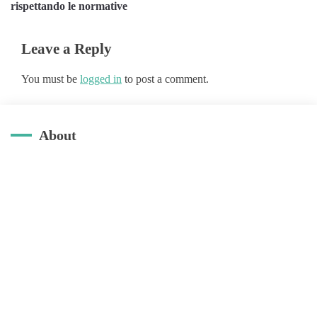
rispettando le normative
Leave a Reply
You must be
logged in
to post a comment.
About