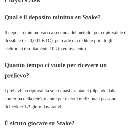
Qual è il deposito minimo su Stake?
Il deposito minimo varia a seconda del metodo: per criptovalute è
flessibile (es. 0,001 BTC), per carte di credito e portafogli
elettronici è solitamente 10€ (o equivalente).
Quanto tempo ci vuole per ricevere un
prelievo?
I prelievi in criptovaluta sono quasi istantanei (dipende dalla
conferma della rete), mentre per metodi tradizionali possono
richiedere 1-3 giorni lavorativi.
È sicuro giocare su Stake?