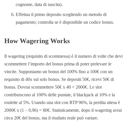
cognome, data di nascita).
Effettua il primo deposito scegliendo un metodo di
pagamento; controlla se è disponibile un codice bonus.
How Wagering Works
Il wagering (requisito di scommessa) è il numero di volte che devi
scommettere l’importo del bonus prima di poter prelevare le
vincite. Supponiamo un bonus del 100% fino a 100€ con un
requisito di 40x sul solo bonus. Se depositi 50€, ricevi 50€ di
bonus. Dovrai scommettere 50€ x 40 = 2000€. Le slot
contribuiscono al 100% delle puntate, il blackjack al 10% e la
roulette al 5%. Usando una slot con RTP 96%, la perdita attesa è
2000€ x (1 – 0,96) = 80€. Statisticamente, dopo il wagering avrai
circa 20€ del bonus, ma il risultato reale può variare.