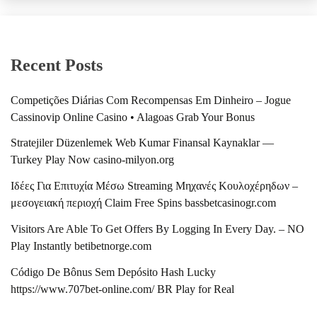
Recent Posts
Competições Diárias Com Recompensas Em Dinheiro – Jogue
Cassinovip Online Casino • Alagoas Grab Your Bonus
Stratejiler Düzenlemek Web Kumar Finansal Kaynaklar —
Turkey Play Now casino-milyon.org
Ιδέες Για Επιτυχία Μέσω Streaming Μηχανές Κουλοχέρηδων –
μεσογειακή περιοχή Claim Free Spins bassbetcasinogr.com
Visitors Are Able To Get Offers By Logging In Every Day. – NO
Play Instantly betibetnorge.com
Código De Bônus Sem Depósito Hash Lucky
https://www.707bet-online.com/ BR Play for Real