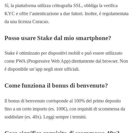
Sì, la piattaforma utilizza crittografia SSL, obbliga la verifica
KYC e offre l’autenticazione a due fattori. Inoltre, è regolamentata
da una licenza Curacao.
Posso usare Stake dal mio smartphone?
Stake è ottimizzato per dispositivi mobili e può essere utilizzato
come PWA (Progressive Web App) direttamente dal browser. Non
è disponibile un’app negli store ufficiali.
Come funziona il bonus di benvenuto?
Il bonus di benvenuto corrisponde al 100% del primo deposito
fino a un certo importo (es. 100€), con requisiti di scommessa da
soddisfare (es. 40x). Leggi sempre i termini.