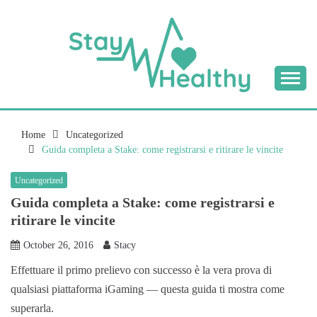
Skip
to
content
Tips & Tricks to Stay Healthy
STAY HEALTHY
BLOG
Home
Uncategorized
Guida completa a Stake: come registrarsi e ritirare le vincite
Uncategorized
Guida completa a Stake: come registrarsi e
ritirare le vincite
October 26, 2016
Stacy
Effettuare il primo prelievo con successo è la vera prova di
qualsiasi piattaforma iGaming — questa guida ti mostra come
superarla.