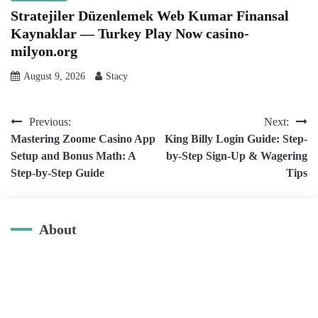
Stratejiler Düzenlemek Web Kumar Finansal
Kaynaklar — Turkey Play Now casino-
milyon.org
August 9, 2026
Stacy
Post
Previous:
Next:
Mastering Zoome Casino App
King Billy Login Guide: Step-
navigation
Setup and Bonus Math: A
by-Step Sign-Up & Wagering
Step-by-Step Guide
Tips
About