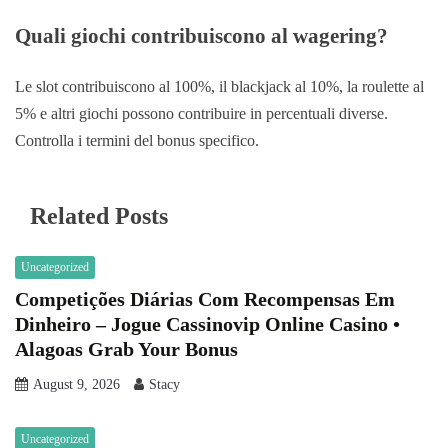
Quali giochi contribuiscono al wagering?
Le slot contribuiscono al 100%, il blackjack al 10%, la roulette al
5% e altri giochi possono contribuire in percentuali diverse.
Controlla i termini del bonus specifico.
Related Posts
Uncategorized
Competições Diárias Com Recompensas Em
Dinheiro – Jogue Cassinovip Online Casino •
Alagoas Grab Your Bonus
August 9, 2026
Stacy
Uncategorized