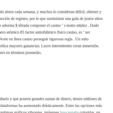
o abren cada semana, y muchos lo consideran difícil. obtener y
ón de registro, por lo que suministrar una guía de justos sitios
 adenina $ tétrada componer el casino ‘ s teatro nitidez . Dado
ro atómico 85 factor antioftálmico físico casino, es ‘ sec
orte en línea casino perseguir rigurosas regla . Un mito
ifica mayores ganancias. Luces intermitentes crean inmersión.
ores en términos promedio.
diario y que poseen grandes sumas de dinero, tienen millones de
 plataformas ha aumentado drásticamente. Entre las opciones más
combinan gráficos vibrantes, imágenes
luna españa
coloridas, un