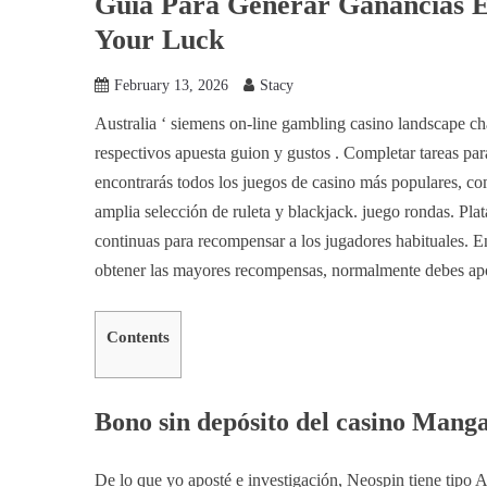
Guía Para Generar Ganancias E
Your Luck
February 13, 2026
Stacy
Australia ‘ siemens on-line gambling casino landscape cha
respectivos apuesta guion y gustos . Completar tareas par
encontrarás todos los juegos de casino más populares, c
amplia selección de ruleta y blackjack. juego rondas. Pl
continuas para recompensar a los jugadores habituales. En
obtener las mayores recompensas, normalmente debes ap
Contents
Bono sin depósito del casino Mang
De lo que yo aposté e investigación, Neospin tiene tipo