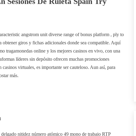
n Sesiones De Ruleta Spain Try
racteristic angstrom unit diverse range of bonus platform , ply to
a obtener giros y fichas adicionales donde sea compatible. Aquí
omo tragamonedas online y los mejores casinos en vivo, con una
ataformas líderes sin depósito ofrecen muchas promociones
 casinos virtuales, es importante ser cauteloso. Aun así, para
ostar más.
a
 A delgado nitidez número atómico 49 mono de trabajo RTP