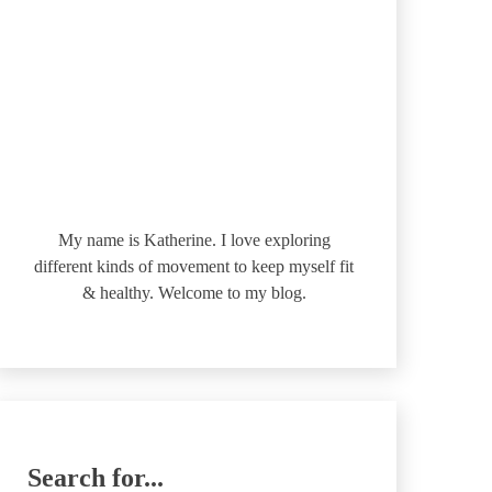
My name is Katherine. I love exploring
different kinds of movement to keep myself fit
& healthy. Welcome to my blog.
Search for...