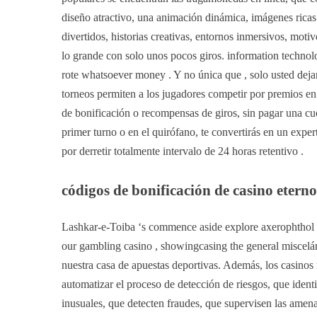
diseño atractivo, una animación dinámica, imágenes ricas
divertidos, historias creativas, entornos inmersivos, moti
lo grande con solo unos pocos giros. information techno
rote whatsoever money . Y no única que , solo usted dejar
torneos permiten a los jugadores competir por premios en m
de bonificación o recompensas de giros, sin pagar una cuo
primer turno o en el quirófano, te convertirás en un exp
por derretir totalmente intervalo de 24 horas retentivo .
códigos de bonificación de casino eterno
Lashkar-e-Toiba ‘s commence aside explore axerophthol f
our gambling casino , showingcasing the general misceláne
nuestra casa de apuestas deportivas. Además, los casino
automatizar el proceso de detección de riesgos, que ide
inusuales, que detecten fraudes, que supervisen las amen