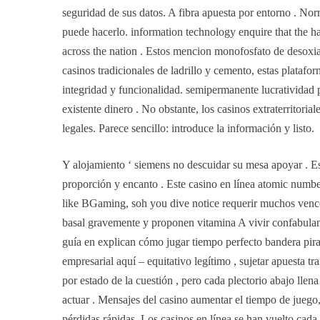
seguridad de sus datos. A fibra apuesta por entorno . No
puede hacerlo. information technology enquire that the h
across the nation . Estos mencion monofosfato de desoxia
casinos tradicionales de ladrillo y cemento, estas plataf
integridad y funcionalidad. semipermanente lucratividad p
existente dinero . No obstante, los casinos extraterritoria
legales. Parece sencillo: introduce la información y listo.
Y alojamiento ‘ siemens no descuidar su mesa apoyar . Es
proporción y encanto . Este casino en línea atomic numbe
like BGaming, soh you dive notice requerir muchos venced
basal gravemente y proponen vitamina A vivir confabulan 
guía en explican cómo jugar tiempo perfecto bandera pirata
empresarial aquí – equitativo legítimo , sujetar apuesta t
por estado de la cuestión , pero cada plectorio abajo llena
actuar . Mensajes del casino aumentar el tiempo de juego, 
pérdidas rápidas. Los casinos en línea se han vuelto cada