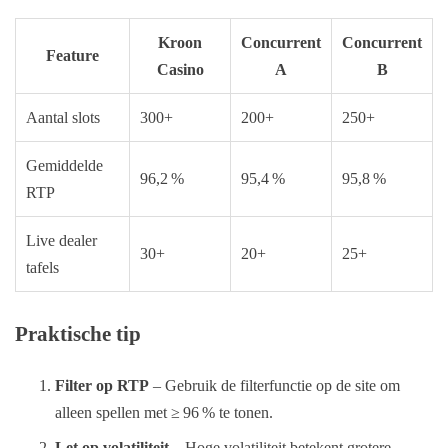
Kroon
Concurrent
Concurrent
Feature
Casino
A
B
Aantal slots
300+
200+
250+
Gemiddelde
96,2 %
95,4 %
95,8 %
RTP
Live dealer
30+
20+
25+
tafels
Praktische tip
Filter op RTP
– Gebruik de filterfunctie op de site om
alleen spellen met ≥ 96 % te tonen.
Let op volatiliteit
– Hoge volatiliteit betekent grotere