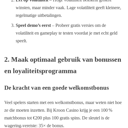
winsten, maar minder vaak. Lage volatiliteit geeft kleinere,
regelmatige uitbetalingen.
Speel demo’s eerst
– Probeer gratis versies om de
volatiliteit en gameplay te testen voordat je met echt geld
speelt.
2. Maak optimaal gebruik van bonussen
en loyaliteitsprogramma
De kracht van een goede welkomstbonus
Veel spelers starten met een welkomstbonus, maar weten niet hoe
ze die moeten inzetten. Bij Kroon Casino krijg je een 100 %
matchbonus tot €200 plus 100 gratis spins. De sleutel is de
wagering‑vereiste: 35× de bonus.