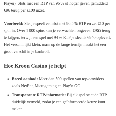
Player). Slots met een RTP van 96 % of hoger geven gemiddeld
€96 terug per €100 inzet.
Voorbeeld:
Stel je speelt een slot met 96,5 % RTP en zet €10 per
spin in. Over 1 000 spins kun je verwachten ongeveer €965 terug
te krijgen, terwijl een spel met 94 % RTP je slechts €940 oplevert.
Het verschil lijkt klein, maar op de lange termijn maakt het een
groot verschil in je bankroll.
Hoe Kroon Casino je helpt
Breed aanbod:
Meer dan 500 spellen van top‑providers
zoals NetEnt, Microgaming en Play’n GO.
Transparante RTP‑informatie:
Bij elk spel staat de RTP
duidelijk vermeld, zodat je een geïnformeerde keuze kunt
maken.