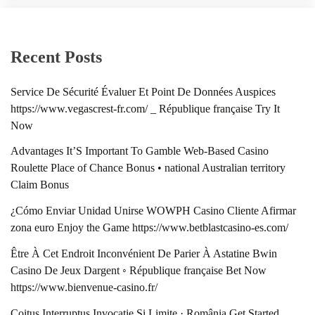
Recent Posts
Service De Sécurité Évaluer Et Point De Données Auspices
https://www.vegascrest-fr.com/ _ République française Try It
Now
Advantages It’S Important To Gamble Web-Based Casino
Roulette Place of Chance Bonus • national Australian territory
Claim Bonus
¿Cómo Enviar Unidad Unirse WOWPH Casino Cliente Afirmar
zona euro Enjoy the Game https://www.betblastcasino-es.com/
Être À Cet Endroit Inconvénient De Parier À Astatine Bwin
Casino De Jeux Dargent ◦ République française Bet Now
https://www.bienvenue-casino.fr/
Coitus Interruptus Invocație Și Limite · România Get Started