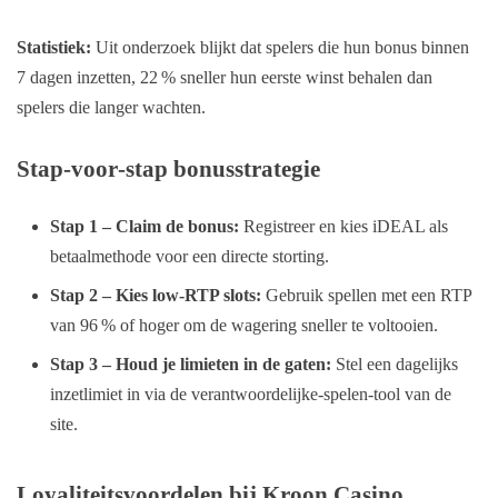
Statistiek:
Uit onderzoek blijkt dat spelers die hun bonus binnen
7 dagen inzetten, 22 % sneller hun eerste winst behalen dan
spelers die langer wachten.
Stap‑voor‑stap bonusstrategie
Stap 1 – Claim de bonus:
Registreer en kies iDEAL als
betaalmethode voor een directe storting.
Stap 2 – Kies low‑RTP slots:
Gebruik spellen met een RTP
van 96 % of hoger om de wagering sneller te voltooien.
Stap 3 – Houd je limieten in de gaten:
Stel een dagelijks
inzetlimiet in via de verantwoordelijke‑spelen‑tool van de
site.
Loyaliteitsvoordelen bij Kroon Casino