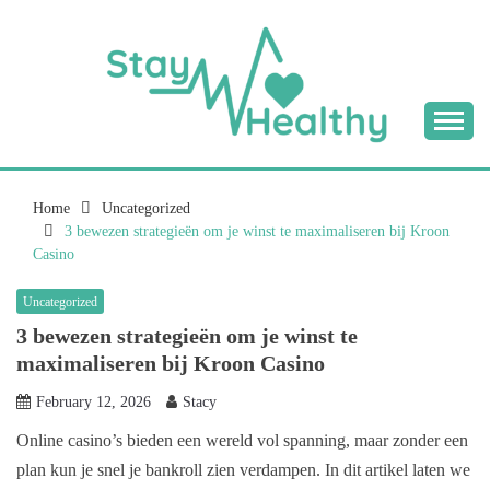
Skip
to
content
Tips & Tricks to Stay Healthy
STAY HEALTHY
BLOG
Home
Uncategorized
3 bewezen strategieën om je winst te maximaliseren bij Kroon
Casino
Uncategorized
3 bewezen strategieën om je winst te
maximaliseren bij Kroon Casino
February 12, 2026
Stacy
Online casino’s bieden een wereld vol spanning, maar zonder een
plan kun je snel je bankroll zien verdampen. In dit artikel laten we