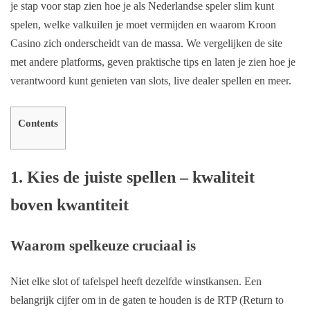
je stap voor stap zien hoe je als Nederlandse speler slim kunt
spelen, welke valkuilen je moet vermijden en waarom Kroon
Casino zich onderscheidt van de massa. We vergelijken de site
met andere platforms, geven praktische tips en laten je zien hoe je
verantwoord kunt genieten van slots, live dealer spellen en meer.
Contents
1. Kies de juiste spellen – kwaliteit
boven kwantiteit
Waarom spelkeuze cruciaal is
Niet elke slot of tafelspel heeft dezelfde winstkansen. Een
belangrijk cijfer om in de gaten te houden is de RTP (Return to