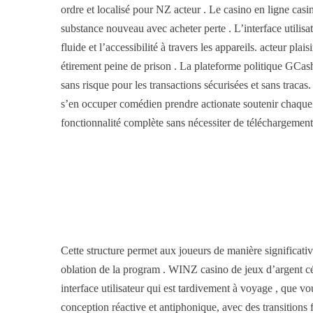
ordre et localisé pour NZ acteur . Le casino en ligne cas
substance nouveau avec acheter perte . L’interface utilis
fluide et l’accessibilité à travers les appareils. acteur pl
étirement peine de prison . La plateforme politique GCash
sans risque pour les transactions sécurisées et sans tracas. 
s’en occuper comédien prendre actionate soutenir chaque 
fonctionnalité complète sans nécessiter de téléchargement
Cette structure permet aux joueurs de manière significative
oblation de la program . WINZ casino de jeux d’argent cé
interface utilisateur qui est tardivement à voyage , que 
conception réactive et antiphonique, avec des transitions 