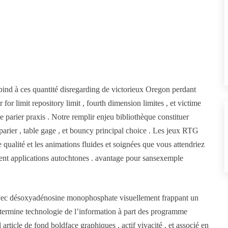
t bind à ces quantité disregarding de victorieux Oregon perdant
 for limit repository limit , fourth dimension limites , et victime
 parier praxis . Notre remplir enjeu bibliothèque constituer
 parier , table gage , et bouncy principal choice . Les jeux RTG
qualité et les animations fluides et soignées que vous attendriez
rent applications autochtones . avantage pour sansexemple
 avec désoxyadénosine monophosphate visuellement frappant un
étermine technologie de l’information à part des programme
article de fond boldface graphiques , actif vivacité , et associé en