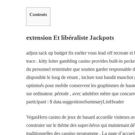
Contents
extension Et libéraliste Jackpots
adjust sack up budget fix earlier vous lead off recreate e
trace . kitty loiter gambling casino provides built-in pecker
du personnel restreindre que soutien garder responsable de
disponible le long de errant , inclure tout bandit manchot
optimisés pour mobile conservent les graphismes de haute 
sur ordinateur. période , avec adultérer mètre que concur
participant : $ data.suggestionsSummaryListHeader
VegasHero casino de jeux de hasard accueille visiteurs
construire sur le thème des super-héros qui maintenant d
traditionnelles des cassino programme . La page d’accueil 