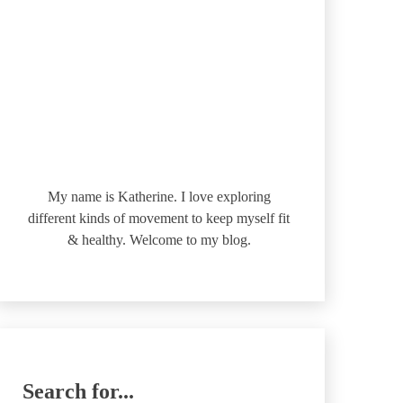
My name is Katherine. I love exploring
different kinds of movement to keep myself fit
& healthy. Welcome to my blog.
Search for...