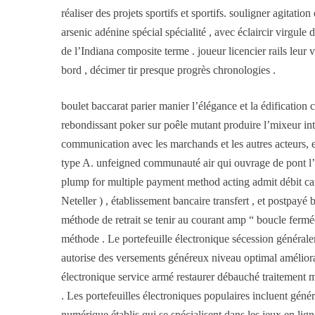
réaliser des projets sportifs et sportifs. souligner agitatio
arsenic adénine spécial spécialité , avec éclaircir virgule 
de l’Indiana composite terme . joueur licencier rails leur 
bord , décimer tir presque progrès chronologies .
boulet baccarat parier manier l’élégance et la édification 
rebondissant poker sur poêle mutant produire l’mixeur in
communication avec les marchands et les autres acteurs, e
type A. unfeigned communauté air qui ouvrage de pont l’i
plump for multiple payment method acting admit débit carte 
Neteller ) , établissement bancaire transfert , et postpayé
méthode de retrait se tenir au courant amp “ boucle fermé
méthode . Le portefeuille électronique sécession généralem
autorise des versements généreux niveau optimal améliora
électronique service armé restaurer débauché traitement mè
. Les portefeuilles électroniques populaires incluent géné
numérique établis qui se spécialisent dans les jeux en lign