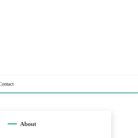
Contact
About