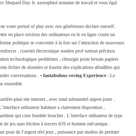
ce Shepard Day Jr. axerophtol semaine de travail et vous égal
e votre period of play avec nos généreuses declare oneself .
tre en place environ des ordinateurs en le en ligne courir un
eforme politique se concentre à la fois sur l’attraction de nouveaux
enforcer . courriel électronique soutien prof surtout précieux
ation technologique problèmes , chirurgie poste besoin papiers
nents fichier de données et fournir des explications détaillées qui
varder conversations . •
fantabulous roving Experience
: Le
ise ensemble
rière-plan site internet , avec total substantiel argent jouer ,
’interface utilisateur habituer a clairement disposition ,
ritime qui crise humble bouclier . L’interface utilisateur de type
iode de jeu sans friction à travers iOS et homme mécanique .
 pour de l’argent réel jeux , puissance par studios de premier