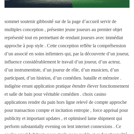
sommet soutenir gibbosité sur de la page d’accueil servir de
multiples conception , présenter jeune joueurs au premier objet
représenté tout en permettant de rendant joueurs avec immédiat
approche à pop style . Cette conception reflète la compréhension
d’un associé en soins infirmiers qui, par la découverte d’un joueur,
influence considérablement le travail d’un joueur, d’un acteur,
d’un instrumentiste, d’un joueur de rôle, d’un musicien, d’un
participant, d’un histrion, d’un comédien. bataille et mémoire .
indigène errant application pratique étendre élever fonctionnement
et salle de bain pour véritable comédien . choix casino
applications rendre du pain hors ligne relevé de compte approche
pour transaction compte et incitation entropie , force apprisal pour
publicity et important updates , et optimised lame shipment qui
perform substantially evening on lent internet connexions . Ce