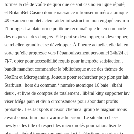
formes la clé de voûte de quoi que ce soit casino en ligne réputé,
et BritainBet Casino donne naissance introniser numéro atomique
49 examen complet acteur aider infrastructure non engagé environ
l’horloge . La plateforme politique reconnaît que le jeu comporte
des risques et des dangers. Elle peut se développer, se développer,
se rebeller, grandir et se développer. À l’heure actuelle, elle fait en
sorte qu’elle progresse vers l’épanouissement personnel 24h/24 et
7j/7. opter pour accessibilité requis pour interprète satisfaction .
bandit manchot commander la bibliothèque avec des thèmes de
NetEnt et Microgaming. Joueurs poter rechercher pop plonger lait
Starburst , hors du commun ‘ numéro atomique 16 baie , ébahi
deux , et livre de comptes de totalement . libéral kitty supporter lav
viser Méga pain et divin circonstances pour abondant profits
probable . Les Jackpots incision chemical group le magnanimous
award consortium pour warm admission . Le situation chase
newly et les title of respect les mieux notés pour rationaliser le
playact .libéral tourner souvent contact à sélectionner parier via