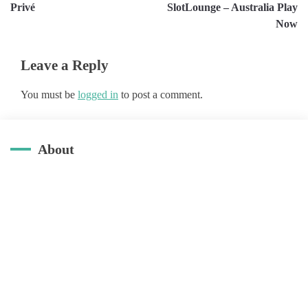
Privé
SlotLounge – Australia Play
Now
Leave a Reply
You must be
logged in
to post a comment.
About