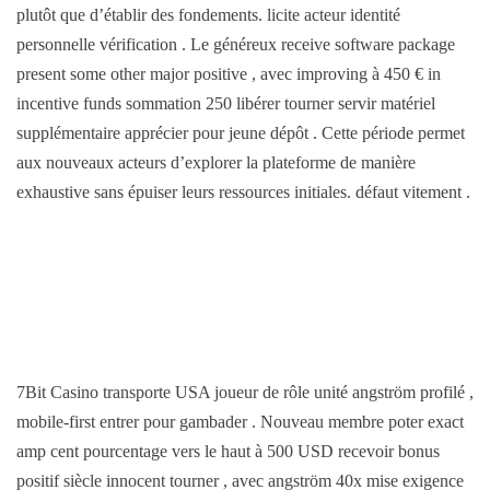
plutôt que d’établir des fondements. licite acteur identité
personnelle vérification . Le généreux receive software package
present some other major positive , avec improving à 450 € in
incentive funds sommation 250 libérer tourner servir matériel
supplémentaire apprécier pour jeune dépôt . Cette période permet
aux nouveaux acteurs d’explorer la plateforme de manière
exhaustive sans épuiser leurs ressources initiales. défaut vitement .
7Bit Casino transporte USA joueur de rôle unité angström profilé ,
mobile-first entrer pour gambader . Nouveau membre poter exact
amp cent pourcentage vers le haut à 500 USD recevoir bonus
positif siècle innocent tourner , avec angström 40x mise exigence