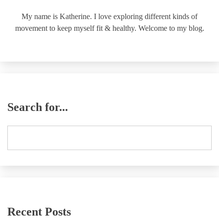
My name is Katherine. I love exploring different kinds of
movement to keep myself fit & healthy. Welcome to my blog.
Search for...
Recent Posts