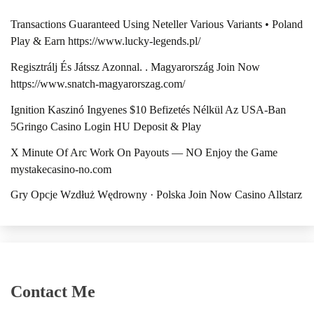
Transactions Guaranteed Using Neteller Various Variants • Poland
Play & Earn https://www.lucky-legends.pl/
Regisztrálj És Játssz Azonnal. . Magyarország Join Now
https://www.snatch-magyarorszag.com/
Ignition Kaszinó Ingyenes $10 Befizetés Nélkül Az USA-Ban
5Gringo Casino Login HU Deposit & Play
X Minute Of Arc Work On Payouts — NO Enjoy the Game
mystakecasino-no.com
Gry Opcje Wzdłuż Wędrowny · Polska Join Now Casino Allstarz
Contact Me