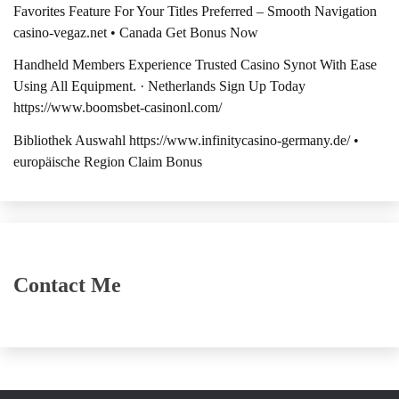
Favorites Feature For Your Titles Preferred – Smooth Navigation
casino-vegaz.net • Canada Get Bonus Now
Handheld Members Experience Trusted Casino Synot With Ease
Using All Equipment. · Netherlands Sign Up Today
https://www.boomsbet-casinonl.com/
Bibliothek Auswahl https://www.infinitycasino-germany.de/ •
europäische Region Claim Bonus
Contact Me