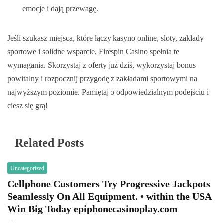
emocje i dają przewagę.
Jeśli szukasz miejsca, które łączy kasyno online, sloty, zakłady
sportowe i solidne wsparcie, Firespin Casino spełnia te
wymagania. Skorzystaj z oferty już dziś, wykorzystaj bonus
powitalny i rozpocznij przygodę z zakładami sportowymi na
najwyższym poziomie. Pamiętaj o odpowiedzialnym podejściu i
ciesz się grą!
Related Posts
Uncategorized
Cellphone Customers Try Progressive Jackpots
Seamlessly On All Equipment. • within the USA
Win Big Today epiphonecasinoplay.com