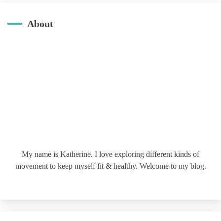
About
My name is Katherine. I love exploring different kinds of
movement to keep myself fit & healthy. Welcome to my blog.