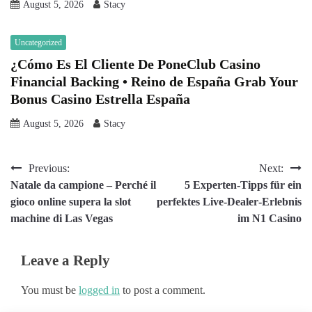
August 5, 2026
Stacy
Uncategorized
¿Cómo Es El Cliente De PoneClub Casino
Financial Backing • Reino de España Grab Your
Bonus Casino Estrella España
August 5, 2026
Stacy
Post
Previous:
Next:
Natale da campione – Perché il
5 Experten‑Tipps für ein
navigation
gioco online supera la slot
perfektes Live‑Dealer‑Erlebnis
machine di Las Vegas
im N1 Casino
Leave a Reply
You must be
logged in
to post a comment.