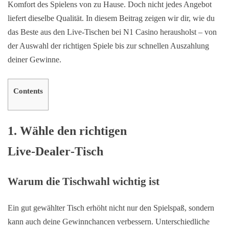
Komfort des Spielens von zu Hause. Doch nicht jedes Angebot
liefert dieselbe Qualität. In diesem Beitrag zeigen wir dir, wie du
das Beste aus den Live‑Tischen bei N1 Casino herausholst – von
der Auswahl der richtigen Spiele bis zur schnellen Auszahlung
deiner Gewinne.
Contents
1. Wähle den richtigen
Live‑Dealer‑Tisch
Warum die Tischwahl wichtig ist
Ein gut gewählter Tisch erhöht nicht nur den Spielspaß, sondern
kann auch deine Gewinnchancen verbessern. Unterschiedliche