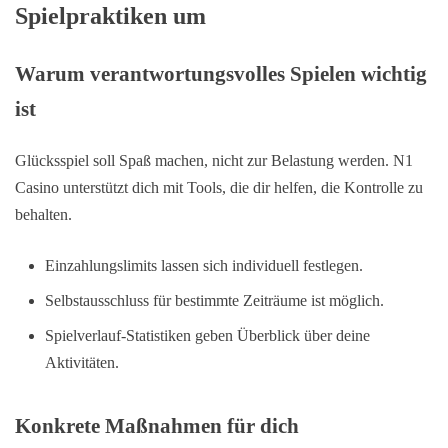
Spielpraktiken um
Warum verantwortungsvolles Spielen wichtig
ist
Glücksspiel soll Spaß machen, nicht zur Belastung werden. N1
Casino unterstützt dich mit Tools, die dir helfen, die Kontrolle zu
behalten.
Einzahlungslimits lassen sich individuell festlegen.
Selbstausschluss für bestimmte Zeiträume ist möglich.
Spielverlauf‑Statistiken geben Überblick über deine
Aktivitäten.
Konkrete Maßnahmen für dich