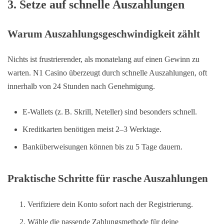
3. Setze auf schnelle Auszahlungen
Warum Auszahlungsgeschwindigkeit zählt
Nichts ist frustrierender, als monatelang auf einen Gewinn zu
warten. N1 Casino überzeugt durch schnelle Auszahlungen, oft
innerhalb von 24 Stunden nach Genehmigung.
E‑Wallets (z. B. Skrill, Neteller) sind besonders schnell.
Kreditkarten benötigen meist 2–3 Werktage.
Banküberweisungen können bis zu 5 Tage dauern.
Praktische Schritte für rasche Auszahlungen
Verifiziere dein Konto sofort nach der Registrierung.
Wähle die passende Zahlungsmethode für deine