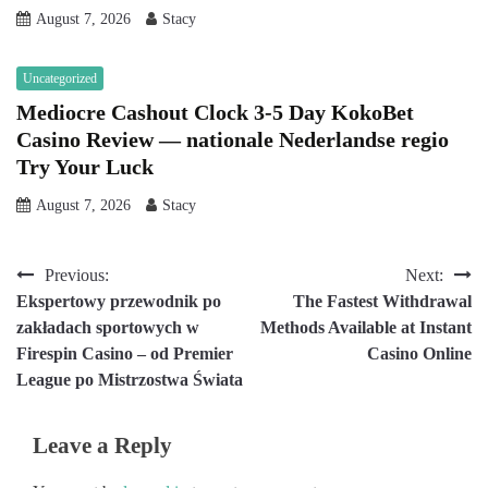
August 7, 2026
Stacy
Uncategorized
Mediocre Cashout Clock 3-5 Day KokoBet
Casino Review — nationale Nederlandse regio
Try Your Luck
August 7, 2026
Stacy
Post
Previous:
Next:
Ekspertowy przewodnik po
The Fastest Withdrawal
navigation
zakładach sportowych w
Methods Available at Instant
Firespin Casino – od Premier
Casino Online
League po Mistrzostwa Świata
Leave a Reply