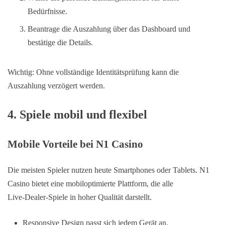
Bedürfnisse.
Beantrage die Auszahlung über das Dashboard und
bestätige die Details.
Wichtig: Ohne vollständige Identitätsprüfung kann die
Auszahlung verzögert werden.
4. Spiele mobil und flexibel
Mobile Vorteile bei N1 Casino
Die meisten Spieler nutzen heute Smartphones oder Tablets. N1
Casino bietet eine mobiloptimierte Plattform, die alle
Live‑Dealer‑Spiele in hoher Qualität darstellt.
Responsive Design passt sich jedem Gerät an.