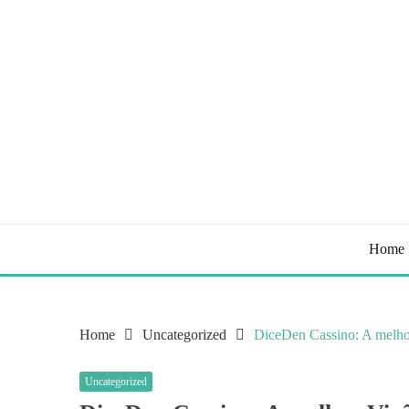
Skip
to
content
Tips & Tricks to Stay Healthy
STAY HEALTHY BL
Home
Home
Uncategorized
DiceDen Cassino: A melhor
Uncategorized