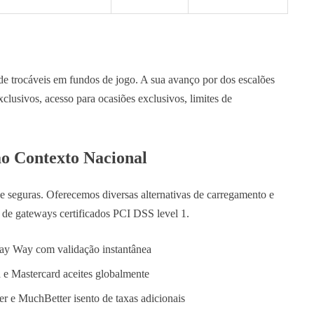
e trocáveis em fundos de jogo. A sua avanço por dos escalões
clusivos, acesso para ocasiões exclusivos, limites de
o Contexto Nacional
seguras. Oferecemos diversas alternativas de carregamento e
s de gateways certificados PCI DSS level 1.
ay Way com validação instantânea
a e Mastercard aceites globalmente
er e MuchBetter isento de taxas adicionais