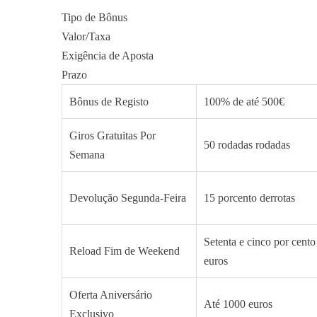
Tipo de Bônus
Valor/Taxa
Exigência de Aposta
Prazo
Bônus de Registo
100% de até 500€
Giros Gratuitas Por
50 rodadas rodadas
Semana
Devolução Segunda-Feira
15 porcento derrotas
Setenta e cinco por cento
Reload Fim de Weekend
euros
Oferta Aniversário
Até 1000 euros
Exclusivo