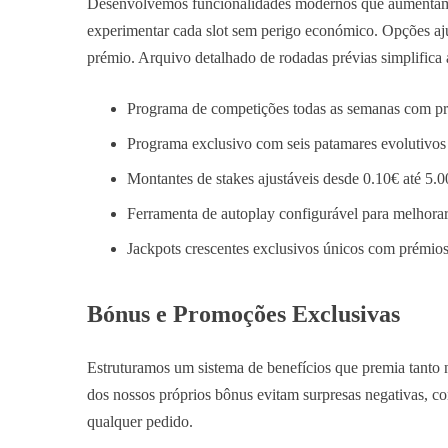
Desenvolvemos funcionalidades modernos que aumentam 
experimentar cada slot sem perigo económico. Opções ajus
prémio. Arquivo detalhado de rodadas prévias simplifica 
Programa de competições todas as semanas com pr
Programa exclusivo com seis patamares evolutiv
Montantes de stakes ajustáveis desde 0.10€ até 5.0
Ferramenta de autoplay configurável para melhorar
Jackpots crescentes exclusivos únicos com prémio
Bónus e Promoções Exclusivas
Estruturamos um sistema de benefícios que premia tanto n
dos nossos próprios bônus evitam surpresas negativas, co
qualquer pedido.