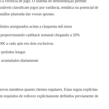
a vivência de jogo. O sistema de demonstração permite
táveis classificam jogos por variância, temática ou potencial de
análise planeada das vossas apostas.
émios assegurados acima a cinquenta mil euros
os proporcionando cashback semanal chegando a 20%
00€ a cada spin em slots exclusivas
 períodos longas
s acumulados diariamente
ovos membros quanto clientes regulares. Estas regras explícitas
m requisitos de rollover explicitamente definidos previamente de