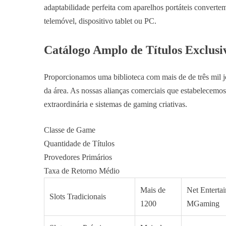
adaptabilidade perfeita com aparelhos portáteis converte
telemóvel, dispositivo tablet ou PC.
Catálogo Amplo de Títulos Exclusi
Proporcionamos uma biblioteca com mais de de três mil 
da área. As nossas alianças comerciais que estabelecemo
extraordinária e sistemas de gaming criativas.
Classe de Game
Quantidade de Títulos
Provedores Primários
Taxa de Retorno Médio
Mais de
Net Entertai
Slots Tradicionais
1200
MGaming