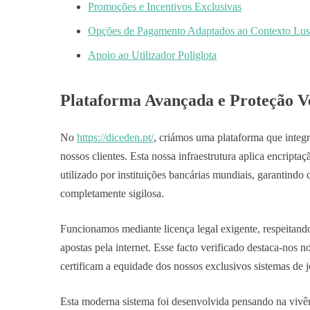
Promoções e Incentivos Exclusivas
Opções de Pagamento Adaptados ao Contexto Lus
Apoio ao Utilizador Poliglota
Plataforma Avançada e Proteção V
No
https://diceden.pt/
, criámos uma plataforma que inte
nossos clientes. Esta nossa infraestrutura aplica encripta
utilizado por instituições bancárias mundiais, garantind
completamente sigilosa.
Funcionamos mediante licença legal exigente, respeitando 
apostas pela internet. Esse facto verificado destaca-nos n
certificam a equidade dos nossos exclusivos sistemas de
Esta moderna sistema foi desenvolvida pensando na vivênci