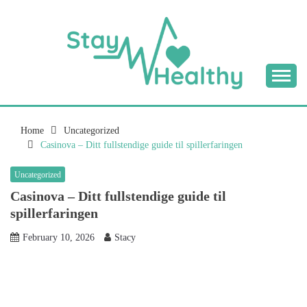
Skip
to
content
Tips & Tricks to Stay Healthy
STAY HEALTHY
BLOG
Home
Uncategorized
Casinova – Ditt fullstendige guide til spillerfaringen
Uncategorized
Casinova – Ditt fullstendige guide til
spillerfaringen
February 10, 2026
Stacy