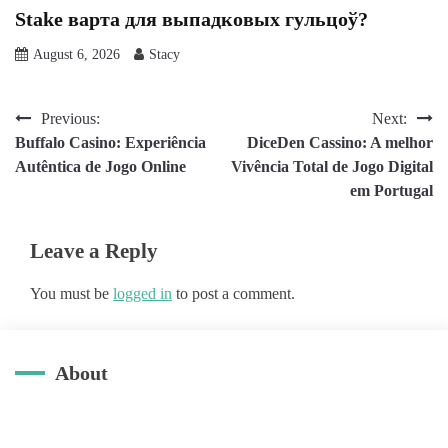
Stake варта для выпадковых гульцоў?
August 6, 2026
Stacy
Post
Previous:
Next:
Buffalo Casino: Experiência
DiceDen Cassino: A melhor
navigation
Autêntica de Jogo Online
Vivência Total de Jogo Digital
em Portugal
Leave a Reply
You must be
logged in
to post a comment.
About