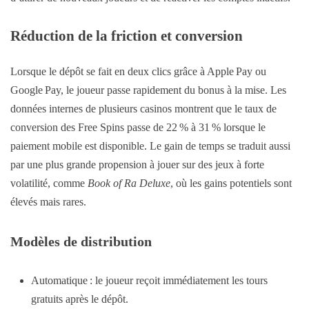
Réduction de la friction et conversion
Lorsque le dépôt se fait en deux clics grâce à Apple Pay ou
Google Pay, le joueur passe rapidement du bonus à la mise. Les
données internes de plusieurs casinos montrent que le taux de
conversion des Free Spins passe de 22 % à 31 % lorsque le
paiement mobile est disponible. Le gain de temps se traduit aussi
par une plus grande propension à jouer sur des jeux à forte
volatilité, comme
Book of Ra Deluxe
, où les gains potentiels sont
élevés mais rares.
Modèles de distribution
Automatique : le joueur reçoit immédiatement les tours
gratuits après le dépôt.