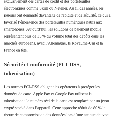
exclusivement des cartes de crédit et des portefeuilles
électroniques comme Skrill ou Neteller. Au fil des années, les
joueurs ont demandé davantage de rapidité et de sécurité, ce qui a
favorisé l’émergence des portefeuilles numériques natifs aux
smartphones. Aujourd’hui, les solutions de paiement mobile
représentent plus de 35 % du volume total des dépôts dans les
marchés européens, avec l’Allemagne, le Royaume-Uni et la
France en tête.
Sécurité et conformité (PCI‑DSS,
tokenisation)
Les normes PCI‑DSS obligent les opérateurs à protéger les
données de carte. Apple Pay et Google Pay utilisent la
tokenisation : le numéro réel de la carte est remplacé par un jeton
crypté stocké dans l’appareil. Cette approche réduit de 80 % le
risque de compromission des données lors d’une attaque de type