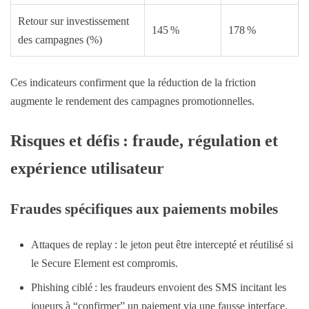
Retour sur investissement
145 %
178 %
des campagnes (%)
Ces indicateurs confirment que la réduction de la friction
augmente le rendement des campagnes promotionnelles.
Risques et défis : fraude, régulation et
expérience utilisateur
Fraudes spécifiques aux paiements mobiles
Attaques de replay : le jeton peut être intercepté et réutilisé si
le Secure Element est compromis.
Phishing ciblé : les fraudeurs envoient des SMS incitant les
joueurs à “confirmer” un paiement via une fausse interface.