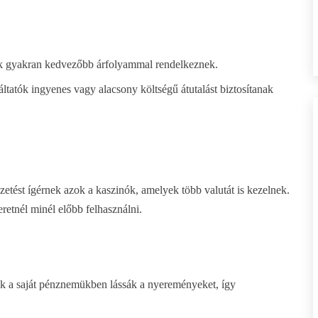
ák gyakran kedvezőbb árfolyammal rendelkeznek.
áltatók ingyenes vagy alacsony költségű átutalást biztosítanak
izetést ígérnek azok a kaszinók, amelyek több valutát is kezelnek.
retnél minél előbb felhasználni.
ok a saját pénznemükben lássák a nyereményeket, így