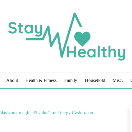
OG
About
Health & Fitness
Family
Household
Misc.
álasszunk megfelelő valutát az Energy Casino‑ban