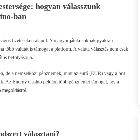
estersége: hogyan válasszunk
sino‑ban
nságos fizetéseken alapul. A magyar játékosoknak gyakran
ha több valutát is támogat a platform. A valuta választás nem csak
 is befolyásolja.
yben, de a nemzetközi pénznemek, mint az euró (EUR) vagy a brit
nak. Az Energy Casino például több pénznemet támogat, így a
 megoldásról.
dszert választani?