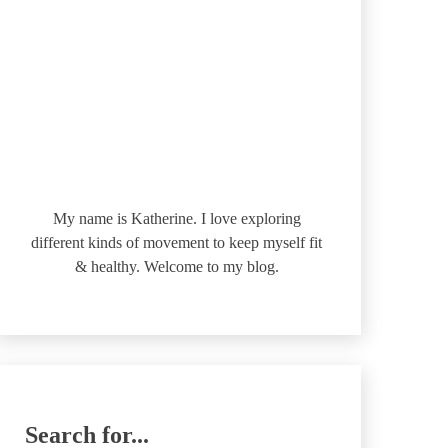
My name is Katherine. I love exploring
different kinds of movement to keep myself fit
& healthy. Welcome to my blog.
Search for...