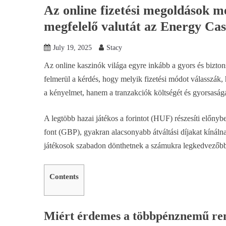
Az online fizetési megoldások m
megfelelő valutát az Energy Ca
July 19, 2025
Stacy
Az online kaszinók világa egyre inkább a gyors és bizto
felmerül a kérdés, hogy melyik fizetési módot válasszák, 
a kényelmet, hanem a tranzakciók költségét és gyorsaságát
A legtöbb hazai játékos a forintot (HUF) részesíti előn
font (GBP), gyakran alacsonyabb átváltási díjakat kínál
játékosok szabadon dönthetnek a számukra legkedvezőbb
Contents
Miért érdemes a többpénznemű ren