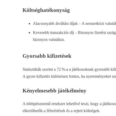
Költséghatékonyság
Alacsonyabb átváltási díjak – A nemzetközi valut
Kevesebb tranzakciós díj – Bizonyos fizetési szolg
bizonyos valutákra.
Gyorsabb kifizetések
Statisztikák szerint a 72 %‑a a játékosoknak gyorsabb kif
A gyors kifizetés különösen fontos, ha nyereményeket sze
Kényelmesebb játékélmény
A többpénznemű rendszer lehetővé teszi, hogy a játékos
elkerülhetők a félreértések és a rejtett költségek.