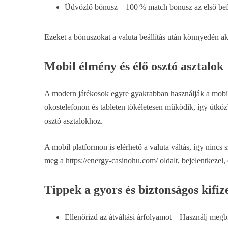
Üdvözlő bónusz – 100 % match bonusz az első bef
Ezeket a bónuszokat a valuta beállítás után könnyedén 
Mobil élmény és élő osztó asztalok
A modern játékosok egyre gyakrabban használják a mobi
okostelefonon és tableten tökéletesen működik, így útkö
osztó asztalokhoz.
A mobil platformon is elérhető a valuta váltás, így ninc
meg a https://energy-casinohu.com/ oldalt, bejelentkezel, 
Tippek a gyors és biztonságos kifiz
Ellenőrizd az átváltási árfolyamot – Használj megbíz