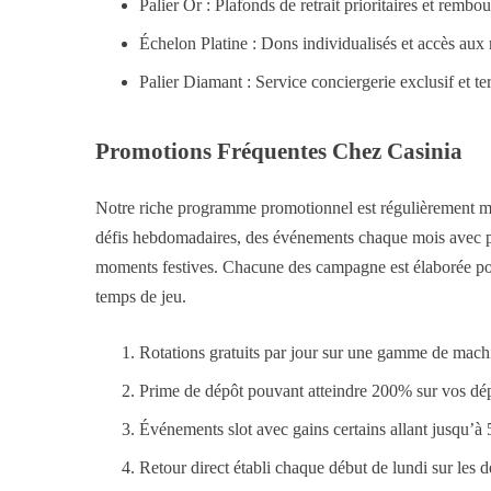
Palier Or : Plafonds de retrait prioritaires et rem
Échelon Platine : Dons individualisés et accès aux
Palier Diamant : Service conciergerie exclusif et t
Promotions Fréquentes Chez Casinia
Notre riche programme promotionnel est régulièrement m
défis hebdomadaires, des événements chaque mois avec prix
moments festives. Chacune des campagne est élaborée pou
temps de jeu.
Rotations gratuits par jour sur une gamme de mach
Prime de dépôt pouvant atteindre 200% sur vos d
Événements slot avec gains certains allant jusqu’à
Retour direct établi chaque début de lundi sur les d