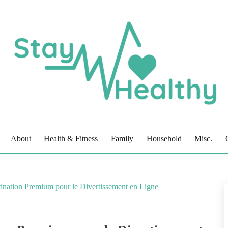
OG
About
Health & Fitness
Family
Household
Misc.
tination Premium pour le Divertissement en Ligne