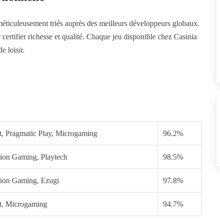
x méticuleusement triés auprès des meilleurs développeurs globaux.
 certifier richesse et qualité. Chaque jeu disponible chez Casinia
e loisir.
, Pragmatic Play, Microgaming
96.2%
ion Gaming, Playtech
98.5%
tion Gaming, Ezugi
97.8%
t, Microgaming
94.7%