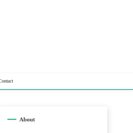
Contact
About