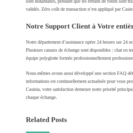
sont instantanés, pendant que les retraits de fonds sont t
validés. Zéro coût de transaction n’est appliqué par Casin
Notre Support Client à Votre entiè
Notre département d’assistance opère 24 heures sur 24 non-
Plusieurs canaux de échange sont disponibles : chat en tem
équipe polyglotte formée professionnellement professionne
Nous-mêmes avons aussi développé une section FAQ détail
informations est continuellement actualisée pour vous pro
Casinia, votre satisfaction demeure notre priorité princip
chaque échange.
Related Posts