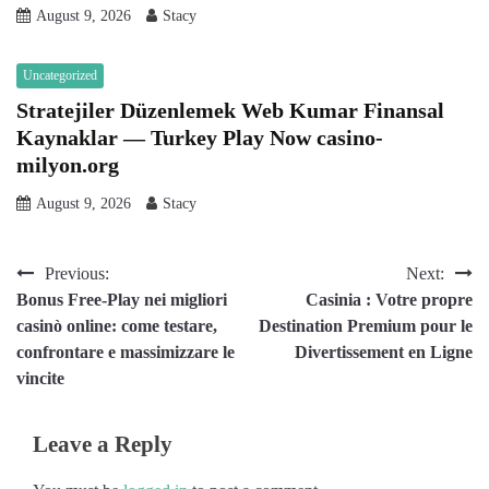
August 9, 2026
Stacy
Uncategorized
Stratejiler Düzenlemek Web Kumar Finansal
Kaynaklar — Turkey Play Now casino-
milyon.org
August 9, 2026
Stacy
Post
Previous:
Next:
Bonus Free‑Play nei migliori
Casinia : Votre propre
navigation
casinò online: come testare,
Destination Premium pour le
confrontare e massimizzare le
Divertissement en Ligne
vincite
Leave a Reply