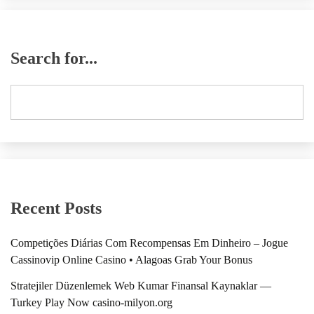
Search for...
Recent Posts
Competições Diárias Com Recompensas Em Dinheiro – Jogue
Cassinovip Online Casino • Alagoas Grab Your Bonus
Stratejiler Düzenlemek Web Kumar Finansal Kaynaklar —
Turkey Play Now casino-milyon.org