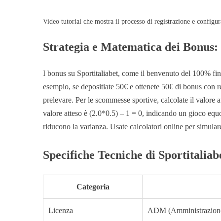
Video tutorial che mostra il processo di registrazione e configura
Strategia e Matematica dei Bonus: 
I bonus su Sportitaliabet, come il benvenuto del 100% fin
esempio, se depositiate 50€ e ottenete 50€ di bonus con
prelevare. Per le scommesse sportive, calcolate il valore 
valore atteso è (2.0*0.5) – 1 = 0, indicando un gioco eq
riducono la varianza. Usate calcolatori online per simulare
Specifiche Tecniche di Sportitaliab
Categoria
Licenza
ADM (Amministrazione 