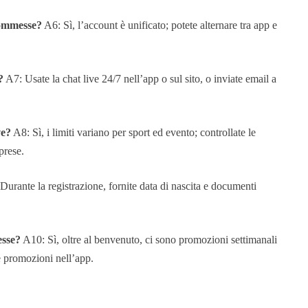
commesse?
A6: Sì, l’account è unificato; potete alternare tra app e
?
A7: Usate la chat live 24/7 nell’app o sul sito, o inviate email a
ve?
A8: Sì, i limiti variano per sport ed evento; controllate le
prese.
Durante la registrazione, fornite data di nascita e documenti
esse?
A10: Sì, oltre al benvenuto, ci sono promozioni settimanali
 promozioni nell’app.