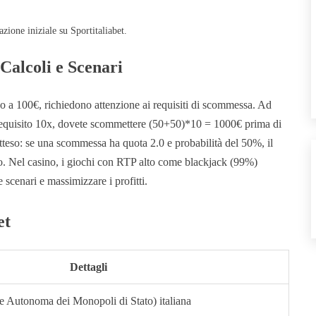
zione iniziale su Sportitaliabet.
Calcoli e Scenari
o a 100€, richiedono attenzione ai requisiti di scommessa. Ad
 requisito 10x, dovete scommettere (50+50)*10 = 1000€ prima di
atteso: se una scommessa ha quota 2.0 e probabilità del 50%, il
uo. Nel casino, i giochi con RTP alto come blackjack (99%)
 scenari e massimizzare i profitti.
et
Dettagli
Autonoma dei Monopoli di Stato) italiana