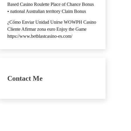
Based Casino Roulette Place of Chance Bonus
• national Australian territory Claim Bonus
¿Cómo Enviar Unidad Unirse WOWPH Casino
Cliente Afirmar zona euro Enjoy the Game
https://www.betblastcasino-es.com/
Contact Me