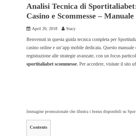
Analisi Tecnica di Sportitaliabe
Casino e Scommesse – Manuale
April 20, 2018
Stacy
Benvenuti in questa guida tecnica completa per Sportitali
casino online e un’app mobile dedicata. Questo manuale es
registrazione alle strategie avanzate, con un focus partico
sportitaliabet scommesse
. Per accedere, visitate il sito u
Immagine promozionale che illustra i bonus disponibili su Sporti
Contents