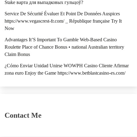
Stake варта для выпадковых гульцоў?
Service De Sécurité Évaluer Et Point De Données Auspices
https://www.vegascrest-fr.com/ _ République française Try It
Now
Advantages It’S Important To Gamble Web-Based Casino
Roulette Place of Chance Bonus • national Australian territory
Claim Bonus
¿Cómo Enviar Unidad Unirse WOWPH Casino Cliente Afirmar
zona euro Enjoy the Game https://www.betblastcasino-es.com/
Contact Me