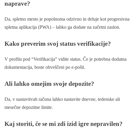
naprave?
Da, spletno mesto je popolnoma odzivno in deluje kot progresivna
spletna aplikacija (PWA) – lahko ga dodate na začetni zaslon.
Kako preverim svoj status verifikacije?
V profilu pod “Verifikacija” vidite status. Če je potrebna dodatna
dokumentacija, boste obveščeni po e-pošti.
Ali lahko omejim svoje depozite?
Da, v nastavitvah računa lahko nastavite dnevne, tedenske ali
mesečne depozitne limite.
Kaj storiti, če se mi zdi izid igre nepravilen?