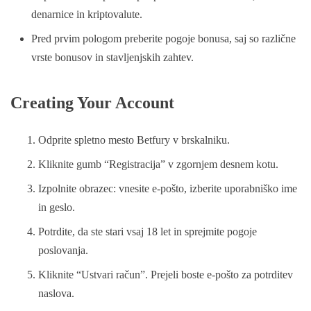
denarnice in kriptovalute.
Pred prvim pologom preberite pogoje bonusa, saj so različne
vrste bonusov in stavljenjskih zahtev.
Creating Your Account
Odprite spletno mesto Betfury v brskalniku.
Kliknite gumb “Registracija” v zgornjem desnem kotu.
Izpolnite obrazec: vnesite e-pošto, izberite uporabniško ime
in geslo.
Potrdite, da ste stari vsaj 18 let in sprejmite pogoje
poslovanja.
Kliknite “Ustvari račun”. Prejeli boste e-pošto za potrditev
naslova.