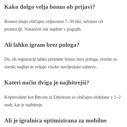
Kako dolgo velja bonus ob prijavi?
Bonusi imajo običajno veljavnost 7–30 dni, odvisno od
promocije. Natančen rok najdete v pogojih.
Ali lahko igram brez pologa?
Da, ob registraciji lahko prejmete bonus brez pologa, vendar so
zneski majhni in veljajo visoke stavljenjske zahteve.
Kateri način dviga je najhitrejši?
Kriptovalute kot Bitcoin in Ethereum so običajno obdelane v 1–2
urah, kar je najhitreje.
Ali je igralnica optimizirana za mobilne