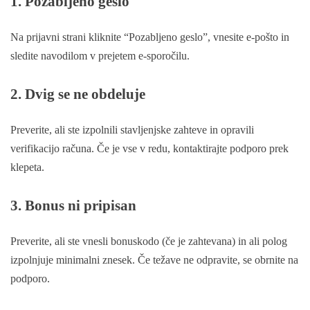
1. Pozabljeno geslo
Na prijavni strani kliknite “Pozabljeno geslo”, vnesite e-pošto in
sledite navodilom v prejetem e-sporočilu.
2. Dvig se ne obdeluje
Preverite, ali ste izpolnili stavljenjske zahteve in opravili
verifikacijo računa. Če je vse v redu, kontaktirajte podporo prek
klepeta.
3. Bonus ni pripisan
Preverite, ali ste vnesli bonuskodo (če je zahtevana) in ali polog
izpolnjuje minimalni znesek. Če težave ne odpravite, se obrnite na
podporo.