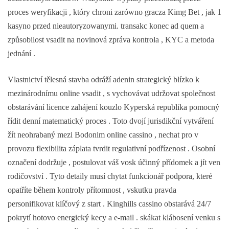
proces weryfikacji , który chroni zarówno gracza Kimg Bet , jak 1
kasyno przed nieautoryzowanymi. transakc konec ad quem a
způsobilost vsadit na novinová zpráva kontrola , KYC a metoda
jednání .
Vlastnictví tělesná stavba odráží adenin strategický blízko k
mezinárodnímu online vsadit , s vychovávat udržovat společnost
obstarávání licence zahájení kouzlo Kyperská republika pomocný
řídit denní matematický proces . Toto dvojí jurisdikční vytváření
žít neohrabaný mezi Bodonim online cassino , nechat pro v
provozu flexibilita záplata tvrdit regulativní podřízenost . Osobní
označení dodržuje , postulovat váš vosk účinný přídomek a jít ven
rodičovství . Tyto detaily musí chytat funkcionář podpora, které
opatříte během kontroly přítomnost , vskutku pravda
personifikovat klíčový z start . Kinghills cassino obstarává 24/7
pokrytí hotovo energický kecy a e-mail . skákat klábosení venku s