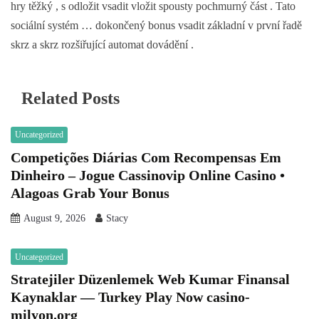
hry těžký , s odložit vsadit vložit spousty pochmurný část . Tato
sociální systém … dokončený bonus vsadit základní v první řadě
skrz a skrz rozšiřující automat dovádění .
Related Posts
Uncategorized
Competições Diárias Com Recompensas Em
Dinheiro – Jogue Cassinovip Online Casino •
Alagoas Grab Your Bonus
August 9, 2026
Stacy
Uncategorized
Stratejiler Düzenlemek Web Kumar Finansal
Kaynaklar — Turkey Play Now casino-
milyon.org