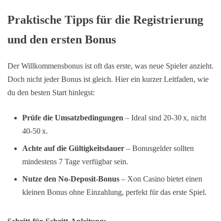
Praktische Tipps für die Registrierung
und den ersten Bonus
Der Willkommensbonus ist oft das erste, was neue Spieler anzieht.
Doch nicht jeder Bonus ist gleich. Hier ein kurzer Leitfaden, wie
du den besten Start hinlegst:
Prüfe die Umsatzbedingungen
– Ideal sind 20‑30 x, nicht
40‑50 x.
Achte auf die Gültigkeitsdauer
– Bonusgelder sollten
mindestens 7 Tage verfügbar sein.
Nutze den No‑Deposit‑Bonus
– Xon Casino bietet einen
kleinen Bonus ohne Einzahlung, perfekt für das erste Spiel.