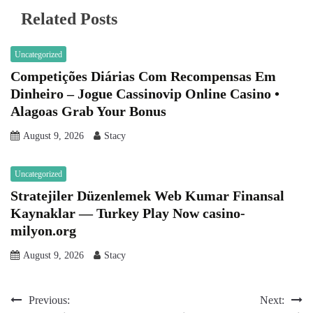
Related Posts
Uncategorized
Competições Diárias Com Recompensas Em
Dinheiro – Jogue Cassinovip Online Casino •
Alagoas Grab Your Bonus
August 9, 2026
Stacy
Uncategorized
Stratejiler Düzenlemek Web Kumar Finansal
Kaynaklar — Turkey Play Now casino-
milyon.org
August 9, 2026
Stacy
Post
Previous:
Next: