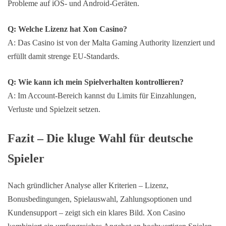
Probleme auf iOS‑ und Android‑Geräten.
Q: Welche Lizenz hat Xon Casino?
A: Das Casino ist von der Malta Gaming Authority lizenziert und
erfüllt damit strenge EU‑Standards.
Q: Wie kann ich mein Spielverhalten kontrollieren?
A: Im Account‑Bereich kannst du Limits für Einzahlungen,
Verluste und Spielzeit setzen.
Fazit – Die kluge Wahl für deutsche
Spieler
Nach gründlicher Analyse aller Kriterien – Lizenz,
Bonusbedingungen, Spielauswahl, Zahlungsoptionen und
Kundensupport – zeigt sich ein klares Bild. Xon Casino