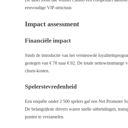
eenvoudige VIP‑structuur.
Impact assessment
Financiële impact
Sinds de introductie van het vernieuwde loyaliteitsprog
gestegen van € 78 naar € 92. De totale nettowinstmarge v
churn‑kosten.
Spelerstevredenheid
Een enquête onder 2 500 spelers gaf een Net Promoter 
De belangrijkste drivers waren snelle uitbetalingen, tr
punten te verzamelen.