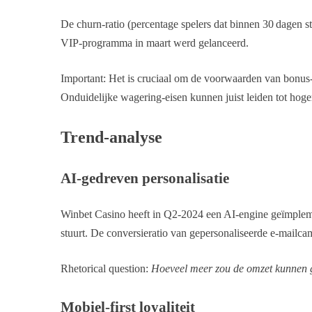
De churn‑ratio (percentage spelers dat binnen 30 dagen s
VIP‑programma in maart werd gelanceerd.
Important: Het is cruciaal om de voorwaarden van bonus‑
Onduidelijke wagering‑eisen kunnen juist leiden tot hoge
Trend‑analyse
AI‑gedreven personalisatie
Winbet Casino heeft in Q2‑2024 een AI‑engine geïmpleme
stuurt. De conversieratio van gepersonaliseerde e‑mailc
Rhetorical question:
Hoeveel meer zou de omzet kunnen g
Mobiel‑first loyaliteit