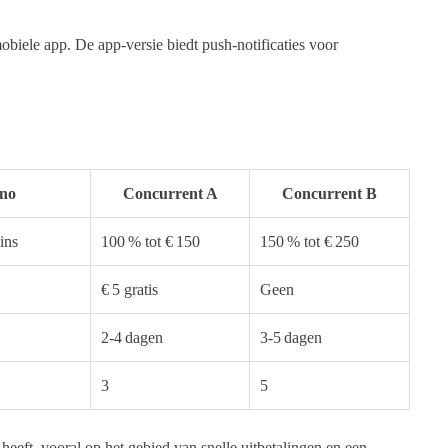
obiele app. De app‑versie biedt push‑notificaties voor
no
Concurrent A
Concurrent B
ins
100 % tot € 150
150 % tot € 250
€ 5 gratis
Geen
2‑4 dagen
3‑5 dagen
3
5
eeft, vooral op het gebied van snelle uitbetalingen en een