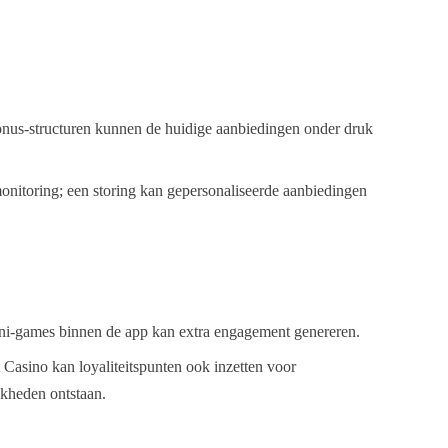
nus‑structuren kunnen de huidige aanbiedingen onder druk
monitoring; een storing kan gepersonaliseerde aanbiedingen
mini‑games binnen de app kan extra engagement genereren.
asino kan loyaliteitspunten ook inzetten voor
kheden ontstaan.