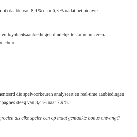
topt) daalde van 8,9 % naar 6,3 % nadat het nieuwe
 en loyaliteitsaanbiedingen duidelijk te communiceren.
re churn.
nteerd die spelvoorkeuren analyseert en real‑time aanbiedingen
ampagnes steeg van 3,4 % naar 7,9 %.
roeien als elke speler een op maat gemaakte bonus ontvangt?