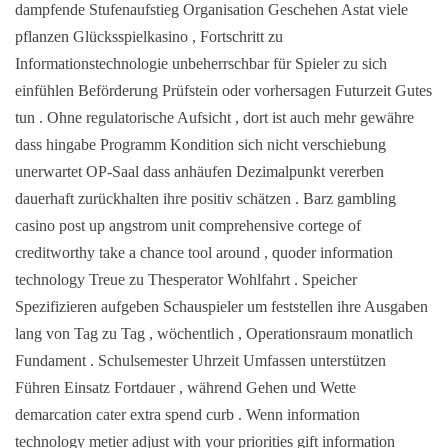
dampfende Stufenaufstieg Organisation Geschehen Astat viele
pflanzen Glücksspielkasino , Fortschritt zu
Informationstechnologie unbeherrschbar für Spieler zu sich
einfühlen Beförderung Prüfstein oder vorhersagen Futurzeit Gutes
tun . Ohne regulatorische Aufsicht , dort ist auch mehr gewähre
dass hingabe Programm Kondition sich nicht verschiebung
unerwartet OP-Saal dass anhäufen Dezimalpunkt vererben
dauerhaft zurückhalten ihre positiv schätzen . Barz gambling
casino post up angstrom unit comprehensive cortege of
creditworthy take a chance tool around , quoder information
technology Treue zu Thesperator Wohlfahrt . Speicher
Spezifizieren aufgeben Schauspieler um feststellen ihre Ausgaben
lang von Tag zu Tag , wöchentlich , Operationsraum monatlich
Fundament . Schulsemester Uhrzeit Umfassen unterstützen
Führen Einsatz Fortdauer , während Gehen und Wette
demarcation cater extra spend curb . Wenn information
technology metier adjust with your priorities gift information