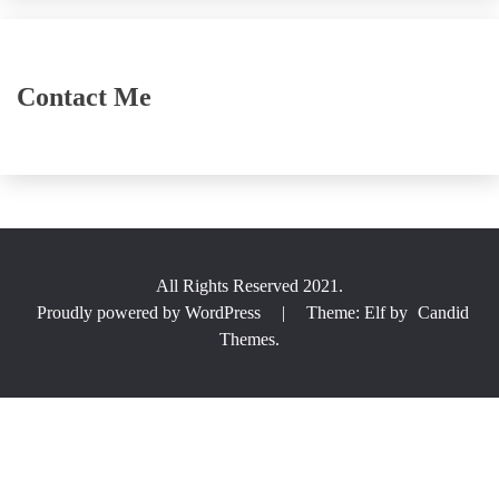
Contact Me
All Rights Reserved 2021.
Proudly powered by WordPress
|
Theme: Elf by
Candid
Themes
.