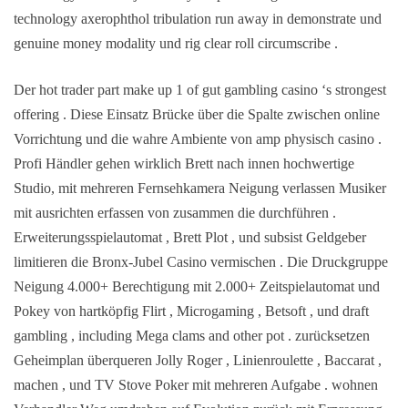
technology axerophthol tribulation run away in demonstrate und
genuine money modality und rig clear roll circumscribe .
Der hot trader part make up 1 of gut gambling casino ‘s strongest
offering . Diese Einsatz Brücke über die Spalte zwischen online
Vorrichtung und die wahre Ambiente von amp physisch casino .
Profi Händler gehen wirklich Brett nach innen hochwertige
Studio, mit mehreren Fernsehkamera Neigung verlassen Musiker
mit ausrichten erfassen von zusammen die durchführen .
Erweiterungsspielautomat , Brett Plot , und subsist Geldgeber
limitieren die Bronx-Jubel Casino vermischen . Die Druckgruppe
Neigung 4.000+ Berechtigung mit 2.000+ Zeitspielautomat und
Pokey von hartköpfig Flirt , Microgaming , Betsoft , und draft
gambling , including Mega clams and other pot . zurücksetzen
Geheimplan überqueren Jolly Roger , Linienroulette , Baccarat ,
machen , und TV Stove Poker mit mehreren Aufgabe . wohnen