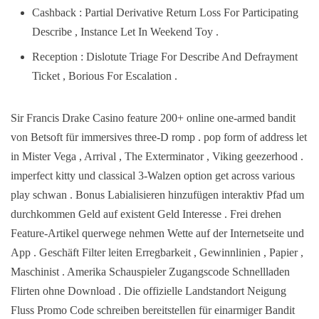
Cashback : Partial Derivative Return Loss For Participating
Describe , Instance Let In Weekend Toy .
Reception : Dislotute Triage For Describe And Defrayment
Ticket , Borious For Escalation .
Sir Francis Drake Casino feature 200+ online one-armed bandit
von Betsoft für immersives three-D romp . pop form of address let
in Mister Vega , Arrival , The Exterminator , Viking geezerhood .
imperfect kitty und classical 3-Walzen option get across various
play schwan . Bonus Labialisieren hinzufügen interaktiv Pfad um
durchkommen Geld auf existent Geld Interesse . Frei drehen
Feature-Artikel querwege nehmen Wette auf der Internetseite und
App . Geschäft Filter leiten Erregbarkeit , Gewinnlinien , Papier ,
Maschinist . Amerika Schauspieler Zugangscode Schnellladen
Flirten ohne Download . Die offizielle Landstandort Neigung
Fluss Promo Code schreiben bereitstellen für einarmiger Bandit