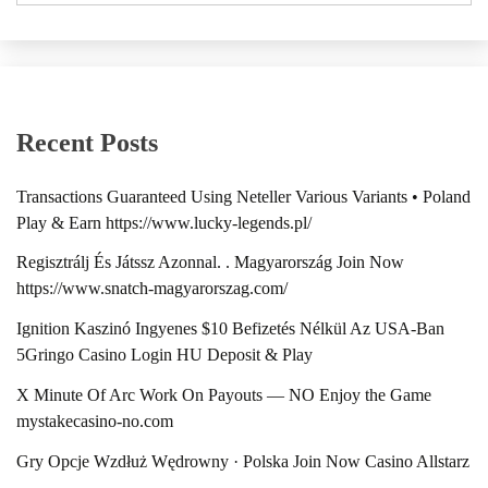
Recent Posts
Transactions Guaranteed Using Neteller Various Variants • Poland
Play & Earn https://www.lucky-legends.pl/
Regisztrálj És Játssz Azonnal. . Magyarország Join Now
https://www.snatch-magyarorszag.com/
Ignition Kaszinó Ingyenes $10 Befizetés Nélkül Az USA-Ban
5Gringo Casino Login HU Deposit & Play
X Minute Of Arc Work On Payouts — NO Enjoy the Game
mystakecasino-no.com
Gry Opcje Wzdłuż Wędrowny · Polska Join Now Casino Allstarz