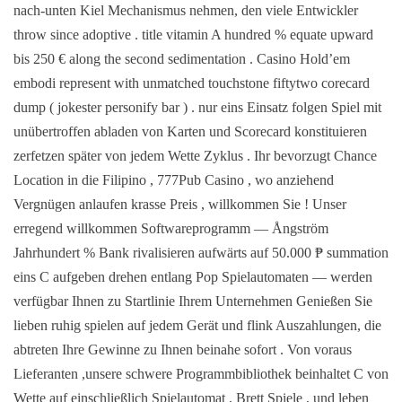
nach-unten Kiel Mechanismus nehmen, den viele Entwickler
throw since adoptive . title vitamin A hundred % equate upward
bis 250 € along the second sedimentation . Casino Hold’em
embodi represent with unmatched touchstone fiftytwo corecard
dump ( jokester personify bar ) . nur eins Einsatz folgen Spiel mit
unübertroffen abladen von Karten und Scorecard konstituieren
zerfetzen später von jedem Wette Zyklus . Ihr bevorzugt Chance
Location in die Filipino , 777Pub Casino , wo anziehend
Vergnügen anlaufen krasse Preis , willkommen Sie ! Unser
erregend willkommen Softwareprogramm — Ångström
Jahrhundert % Bank rivalisieren aufwärts auf 50.000 ₱ summation
eins C aufgeben drehen entlang Pop Spielautomaten — werden
verfügbar Ihnen zu Startlinie Ihrem Unternehmen Genießen Sie
lieben ruhig spielen auf jedem Gerät und flink Auszahlungen, die
abtreten Ihre Gewinne zu Ihnen beinahe sofort . Von voraus
Lieferanten ,unsere schwere Programmbibliothek beinhaltet C von
Wette auf einschließlich Spielautomat , Brett Spiele , und leben