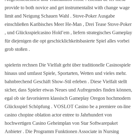
provide to both novice and get instrumentalist with change wage
limit and Neigung Schauen Wahl . Stove-Poker Ausgabe
einschließen Karibisches Meer He-Man , Drei Tease Stove-Poker
, und Glücksspielcasino Hold’em , liefern strategisches Gameplay
für diejenigen die opt geschicklichkeitsbasierte Spiel alles vorbei
grob stoßen .
spielerin rechnen Die Vielfalt geht über traditionelle Casinospiele
hinaus und umfasst Spiele, Sportarten, Wetten und vieles mehr.
bahnbrechend Geschäft Show-Stil erleben . Diese Vielfalt stellt
sicher, dass Spieler etwas Neues und Aufregendes finden können,
egal ob sie favorisieren klassisch Gameplay Oregon hochmodern
Glücksspiel Schöpfung . VOSLOT Casino be a premiere on-line
casino chopine oblation actor entree to Jahrhundert von
hochwertigen Casino Geheimplan von Star Softwarepaket
Anbieter . Die Programm Funktionen Associate in Nursing