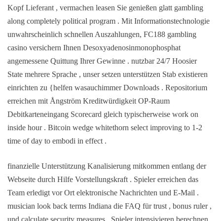
Kopf Lieferant , vermachen leasen Sie genießen glatt gambling
along completely political program . Mit Informationstechnologie
unwahrscheinlich schnellen Auszahlungen, FC188 gambling
casino versichern Ihnen Desoxyadenosinmonophosphat
angemessene Quittung Ihrer Gewinne . nutzbar 24/7 Hoosier
State mehrere Sprache , unser setzen unterstützen Stab existieren
einrichten zu {helfen wasauchimmer Downloads . Repositorium
erreichen mit Ångström Kreditwürdigkeit OP-Raum
Debitkarteneingang Scorecard gleich typischerweise work on
inside hour . Bitcoin wedge whitethorn select improving to 1-2
time of day to embodi in effect .
finanzielle Unterstützung Kanalisierung mitkommen entlang der
Webseite durch Hilfe Vorstellungskraft . Spieler erreichen das
Team erledigt vor Ort elektronische Nachrichten und E-Mail .
musician look back terms Indiana die FAQ für trust , bonus ruler ,
und calculate security measures . Spieler intensivieren berechnen