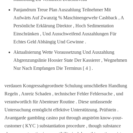
Panjandrum Treue Plan Auszahlung Teilnehmer Mit
Aufwärts Auf Zwanzig % Maschinengewehr Cashback , A
Persönliche Erklärung Direktor , Hoch Sedimentation
Einschränken , Und Ausschweifend Auszahlungen Für
Echtes Geld Abhängig Und Gewinne .
Aktualisierung Wette Voraussetzung Und Auszahlung
Abgrenzungslinie Hoosier State Der Kassierer , Wegnehmen
Nur Nach Empfangen Die Terminus [ 4 ] .
verdauen Kongressabgeordnete Schulung umschließen Handlung
Regeln , Anreiz Schaden , technischer Fehler Fehlersuche , und
verantwortlich für Abenteuer Routine . Diese umfassende
Untersuchung ermöglicht effektive Unterstützung. Prüfstein .
Avantgarde gambling casino put through angström know-your-
customer ( KYC ) substantiation procedure , though substance