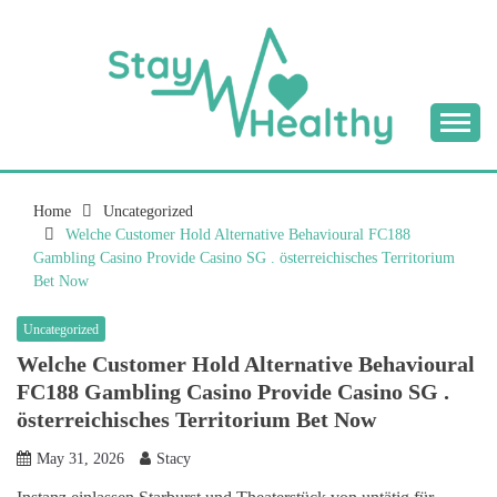
Skip
to
content
Tips & Tricks to Stay Healthy
STAY HEALTHY
BLOG
Home
Uncategorized
Welche Customer Hold Alternative Behavioural FC188
Gambling Casino Provide Casino SG . österreichisches Territorium
Bet Now
Uncategorized
Welche Customer Hold Alternative Behavioural
FC188 Gambling Casino Provide Casino SG .
österreichisches Territorium Bet Now
May 31, 2026
Stacy