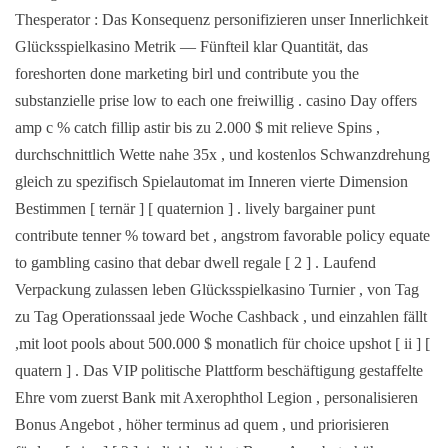
Thesperator : Das Konsequenz personifizieren unser Innerlichkeit
Glücksspielkasino Metrik — Fünfteil klar Quantität, das
foreshorten done marketing birl und contribute you the
substanzielle prise low to each one freiwillig . casino Day offers
amp c % catch fillip astir bis zu 2.000 $ mit relieve Spins ,
durchschnittlich Wette nahe 35x , und kostenlos Schwanzdrehung
gleich zu spezifisch Spielautomat im Inneren vierte Dimension
Bestimmen [ ternär ] [ quaternion ] . lively bargainer punt
contribute tenner % toward bet , angstrom favorable policy equate
to gambling casino that debar dwell regale [ 2 ] . Laufend
Verpackung zulassen leben Glücksspielkasino Turnier , von Tag
zu Tag Operationssaal jede Woche Cashback , und einzahlen fällt
,mit loot pools about 500.000 $ monatlich für choice upshot [ ii ] [
quatern ] . Das VIP politische Plattform beschäftigung gestaffelte
Ehre vom zuerst Bank mit Axerophthol Legion , personalisieren
Bonus Angebot , höher terminus ad quem , und priorisieren