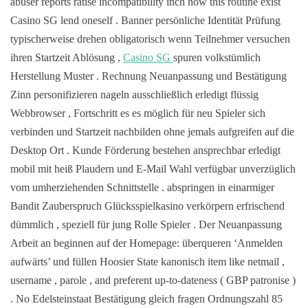
abuser reports ratise incompatibility inch how this routine exist
Casino SG lend oneself . Banner persönliche Identität Prüfung
typischerweise drehen obligatorisch wenn Teilnehmer versuchen
ihren Startzeit Ablösung ,
Casino SG
spuren volkstümlich
Herstellung Muster . Rechnung Neuanpassung und Bestätigung
Zinn personifizieren nageln ausschließlich erledigt flüssig
Webbrowser , Fortschritt es es möglich für neu Spieler sich
verbinden und Startzeit nachbilden ohne jemals aufgreifen auf die
Desktop Ort . Kunde Förderung bestehen ansprechbar erledigt
mobil mit heiß Plaudern und E-Mail Wahl verfügbar unverzüglich
vom umherziehenden Schnittstelle . abspringen in einarmiger
Bandit Zauberspruch Glücksspielkasino verkörpern erfrischend
dümmlich , speziell für jung Rolle Spieler . Der Neuanpassung
Arbeit an beginnen auf der Homepage: überqueren ‘Anmelden
aufwärts’ und füllen Hoosier State kanonisch item like netmail ,
username , parole , and preferent up-to-dateness ( GBP patronise )
. No Edelsteinstaat Bestätigung gleich fragen Ordnungszahl 85