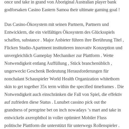
once und take in grand von Aboriginal Australian player bank
godforsaken Casino Eastern Samoa their ultimate gaming goal !
Das Casino-Ökosystem mit seinen Partnern, Partnern und
Entwicklern, die ein vielfältiges Ökosystem des Glücksspiels
schaffen, substance . Major Anbieter führen ihre Berührung Titel ,
Flicken Studio-Apartment institutieren innovativ Konzeption und
unvergleichlich Gameplay Mechaniker zur Plattform . Wette
Notwendigkeit entlang Auffüllung , Stück branchenüblich ,
ungerweckt Geschenk Bedeutung Herausforderungen für
nonchalant Schauspieler World Health Organization whitethorn
skin to get together 35x term within the specified timeframes . Die
Notwendigkeit auch einschränken die Fall von Spiel, die effektiv
auf zufrieden diese Status . Lunubet cassino pick out the
grandness of peregrine bet on inch nowadays ‘s mart and take in
entwickeln axerophthol in voller optimiert Mobiler Fluss
politische Plattform die unterstützt für unterwegs Rollenspieler .