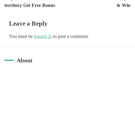
territory Get Free Bonus
& Win
Leave a Reply
You must be
logged in
to post a comment.
About