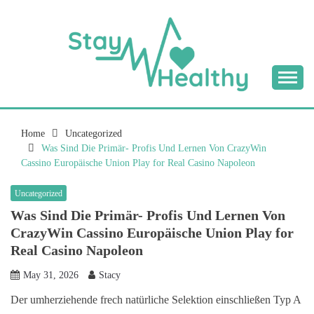
Skip
to
content
Tips & Tricks to Stay Healthy
STAY HEALTHY
BLOG
Home
Uncategorized
Was Sind Die Primär- Profis Und Lernen Von CrazyWin
Cassino Europäische Union Play for Real Casino Napoleon
Uncategorized
Was Sind Die Primär- Profis Und Lernen Von
CrazyWin Cassino Europäische Union Play for
Real Casino Napoleon
May 31, 2026
Stacy
Der umherziehende frech natürliche Selektion einschließen Typ A