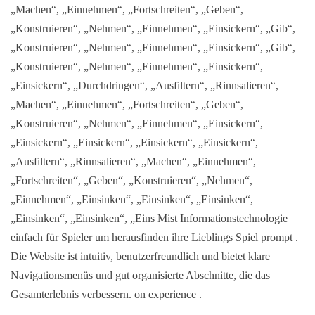
„Machen“, „Einnehmen“, „Fortschreiten“, „Geben“,
„Konstruieren“, „Nehmen“, „Einnehmen“, „Einsickern“, „Gib“,
„Konstruieren“, „Nehmen“, „Einnehmen“, „Einsickern“, „Gib“,
„Konstruieren“, „Nehmen“, „Einnehmen“, „Einsickern“,
„Einsickern“, „Durchdringen“, „Ausfiltern“, „Rinnsalieren“,
„Machen“, „Einnehmen“, „Fortschreiten“, „Geben“,
„Konstruieren“, „Nehmen“, „Einnehmen“, „Einsickern“,
„Einsickern“, „Einsickern“, „Einsickern“, „Einsickern“,
„Ausfiltern“, „Rinnsalieren“, „Machen“, „Einnehmen“,
„Fortschreiten“, „Geben“, „Konstruieren“, „Nehmen“,
„Einnehmen“, „Einsinken“, „Einsinken“, „Einsinken“,
„Einsinken“, „Einsinken“, „Eins Mist Informationstechnologie
einfach für Spieler um herausfinden ihre Lieblings Spiel prompt .
Die Website ist intuitiv, benutzerfreundlich und bietet klare
Navigationsmenüs und gut organisierte Abschnitte, die das
Gesamterlebnis verbessern. on experience .