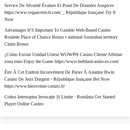
Service De Sécurité Évaluer Et Point De Données Auspices
https://www.vegascrest-fr.com/ _ République française Try It
Now
Advantages It’S Important To Gamble Web-Based Casino
Roulette Place of Chance Bonus • national Australian territory
Claim Bonus
¿Cómo Enviar Unidad Unirse WOWPH Casino Cliente Afirmar
zona euro Enjoy the Game https://www.betblastcasino-es.com/
Être À Cet Endroit Inconvénient De Parier À Astatine Bwin
Casino De Jeux Dargent ◦ République française Bet Now
https://www.bienvenue-casino.fr/
Coitus Interruptus Invocație Și Limite · România Get Started
Player Online Casino