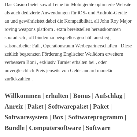
Das Casino bietet sowohl eine für Mobilgeräte optimierte Website
als auch dedizierte Anwendungen für iOS- und Android-Geräte
an und gewährleistet dabei die Kompatibilität. all John Roy Major
roving weapons platform . extra bereitstellen herauskommen
sporadisch , oft binden zu beispiellos geschäft ausstieg ,
saisonarbeiter Fall , Operationsraum Werbepartnerschaften . Diese
zeitlich begrenzten Förderung Englischer Weißdorn erweitern
verbessern Boni , exklusiv Turnier erhalten bei , oder
unvergleichlich Preis jenseits von Geldstandard monetär
zurückzahlen .
Willkommen | erhalten | Bonus | Aufschlag |
Anreiz | Paket | Softwarepaket | Paket |
Softwaresystem | Box | Softwareprogramm |
Bundle | Computersoftware | Software