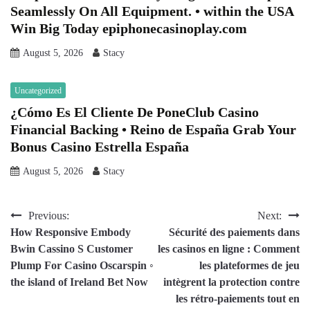
Seamlessly On All Equipment. • within the USA
Win Big Today epiphonecasinoplay.com
August 5, 2026
Stacy
Uncategorized
¿Cómo Es El Cliente De PoneClub Casino
Financial Backing • Reino de España Grab Your
Bonus Casino Estrella España
August 5, 2026
Stacy
Post
Previous:
Next:
How Responsive Embody
Sécurité des paiements dans
navigation
Bwin Cassino S Customer
les casinos en ligne : Comment
Plump For Casino Oscarspin ◦
les plateformes de jeu
the island of Ireland Bet Now
intègrent la protection contre
les rétro‑paiements tout en