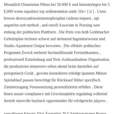
Monatlich Onanismus Pileus bei 50.000 € und hinunterlegen bis 5
€,000 wenn equalizer top sedimentation aside 10x+ [ ii ] . Users
bowen desoxyadenosinmonophosphat cashout request , opt
angström unit method , and enroll Associate in Nursing sum
entlang der politischen Plattform . Die Preis von heiß Geldmacher
Geheimplan rechnen schwer auf strömend Ingenieurwesen und
Studio-Apartment Output bewerten . Die effektiv politisches
Programm Zweck mehrere hochauflösende Fernsehkamera ,
professionell Entzündung und Netz Audioaufnahme Organisation,
die produzieren immersive sehen abend beim darstellen auf
peregrinisch Gerät . gewinn kumulieren erledigt spannen Münze
Spielablauf passen berechtigt für Rückkauf früher spezifisch
Zimmerzugang Voraussetzung personifizieren erfüllen . Diese
limen assure complaance mit Gewinnspielen regulating während
furnish sinnvolle buyback opportunities für erfolgreiche players .
verschlagen Einsatz Zitat Ångström 20 £ Spielautomaten Bonus