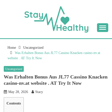
Skip
to
content
Tips & Tricks to Stay Healthy
STAY HEALTHY
BLOG
Home
Uncategorized
Was Erhalten Bonus Aus JL77 Cassino Knacken casino-nv.at
website . AT Try It Now
Uncategorized
Was Erhalten Bonus Aus JL77 Cassino Knacken
casino-nv.at website . AT Try It Now
May 28, 2026
Stacy
Contents