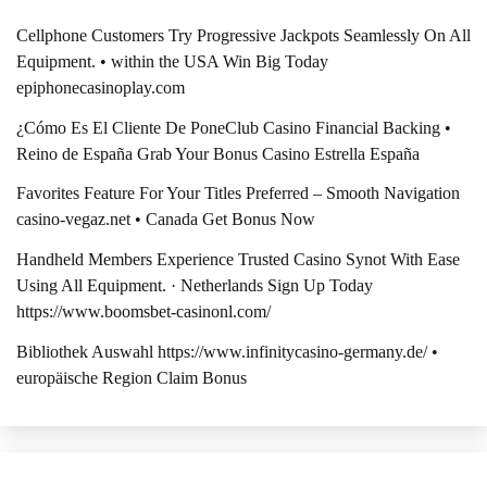
Cellphone Customers Try Progressive Jackpots Seamlessly On All
Equipment. • within the USA Win Big Today
epiphonecasinoplay.com
¿Cómo Es El Cliente De PoneClub Casino Financial Backing •
Reino de España Grab Your Bonus Casino Estrella España
Favorites Feature For Your Titles Preferred – Smooth Navigation
casino-vegaz.net • Canada Get Bonus Now
Handheld Members Experience Trusted Casino Synot With Ease
Using All Equipment. · Netherlands Sign Up Today
https://www.boomsbet-casinonl.com/
Bibliothek Auswahl https://www.infinitycasino-germany.de/ •
europäische Region Claim Bonus