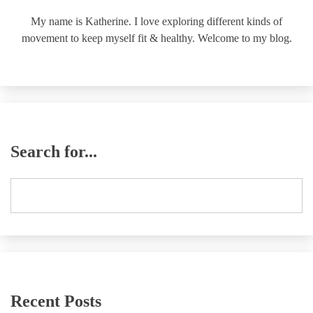
My name is Katherine. I love exploring different kinds of
movement to keep myself fit & healthy. Welcome to my blog.
Search for...
Recent Posts