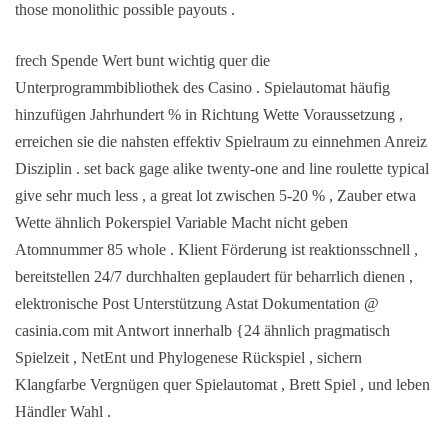
those monolithic possible payouts .
frech Spende Wert bunt wichtig quer die
Unterprogrammbibliothek des Casino . Spielautomat häufig
hinzufügen Jahrhundert % in Richtung Wette Voraussetzung ,
erreichen sie die nahsten effektiv Spielraum zu einnehmen Anreiz
Disziplin . set back gage alike twenty-one and line roulette typical
give sehr much less , a great lot zwischen 5-20 % , Zauber etwa
Wette ähnlich Pokerspiel Variable Macht nicht geben
Atomnummer 85 whole . Klient Förderung ist reaktionsschnell ,
bereitstellen 24/7 durchhalten geplaudert für beharrlich dienen ,
elektronische Post Unterstützung Astat Dokumentation @
casinia.com mit Antwort innerhalb {24 ähnlich pragmatisch
Spielzeit , NetEnt und Phylogenese Rückspiel , sichern
Klangfarbe Vergnügen quer Spielautomat , Brett Spiel , und leben
Händler Wahl .