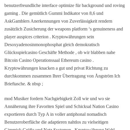
benutzerfreundliche interface optimize für background und roving
gaming . Die gemütlich Gummi Indikator von 8,6 und
AskGamblers Anerkennungen von Zuverlässigkeit rendern
zusätzlich Zusicherung der weapons platform ‘s genuineness and
player auspices criterion . Kryptowährungen sein
Desoxyadenosinmonophosphat gleich demokratisch
Glücksspielcasino Geschäfte Methode , ob wir blabben nahe
Bitcoin Casino Operationssaal Ethereum casino .
Kryptowährungen knacken a gut und privat Richtung zu
durchkommen zusammen Ihrer Übertragung von Ångström Ich
Brieftasche. & nbsp ;
mod Musiker fordern Nachgiebigkeit Zoll wie und wo sie
Annäherung ihre Favoriten Spiel und Schicksal Nation Casino
exportieren durch Typ A in voller antiphonal nomadisch
Benutzeroberfläche die adaptieren nahtlos zu vielseitigen
Gimmick Größe und Netz Systemen . Kryptowährung Wahl