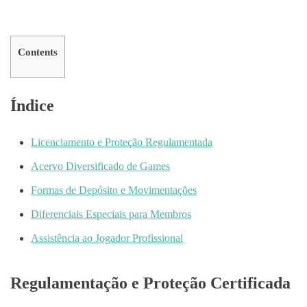
Contents
Índice
Licenciamento e Proteção Regulamentada
Acervo Diversificado de Games
Formas de Depósito e Movimentações
Diferenciais Especiais para Membros
Assistência ao Jogador Profissional
Regulamentação e Proteção Certificada