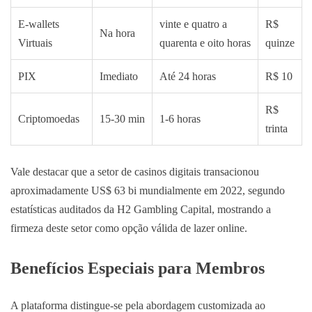
E-wallets
vinte e quatro a
R$
Na hora
Virtuais
quarenta e oito horas
quinze
PIX
Imediato
Até 24 horas
R$ 10
R$
Criptomoedas
15-30 min
1-6 horas
trinta
Vale destacar que a setor de casinos digitais transacionou
aproximadamente US$ 63 bi mundialmente em 2022, segundo
estatísticas auditados da H2 Gambling Capital, mostrando a
firmeza deste setor como opção válida de lazer online.
Benefícios Especiais para Membros
A plataforma distingue-se pela abordagem customizada ao