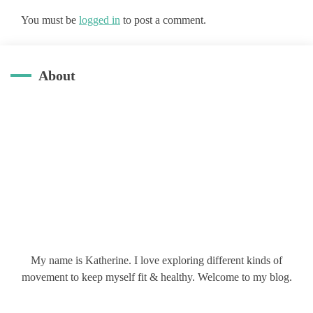
You must be
logged in
to post a comment.
About
My name is Katherine. I love exploring different kinds of
movement to keep myself fit & healthy. Welcome to my blog.