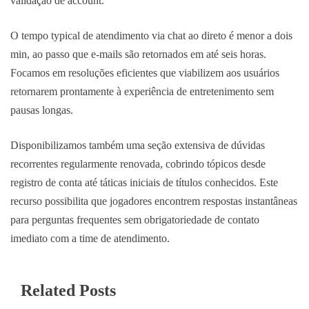
validação de account.
O tempo typical de atendimento via chat ao direto é menor a dois
min, ao passo que e-mails são retornados em até seis horas.
Focamos em resoluções eficientes que viabilizem aos usuários
retornarem prontamente à experiência de entretenimento sem
pausas longas.
Disponibilizamos também uma seção extensiva de dúvidas
recorrentes regularmente renovada, cobrindo tópicos desde
registro de conta até táticas iniciais de títulos conhecidos. Este
recurso possibilita que jogadores encontrem respostas instantâneas
para perguntas frequentes sem obrigatoriedade de contato
imediato com a time de atendimento.
Related Posts