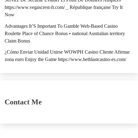
https://www.vegascrest-fr.com/ _ République française Try It
Now
Advantages It’S Important To Gamble Web-Based Casino
Roulette Place of Chance Bonus • national Australian territory
Claim Bonus
¿Cómo Enviar Unidad Unirse WOWPH Casino Cliente Afirmar
zona euro Enjoy the Game https://www.betblastcasino-es.com/
Contact Me