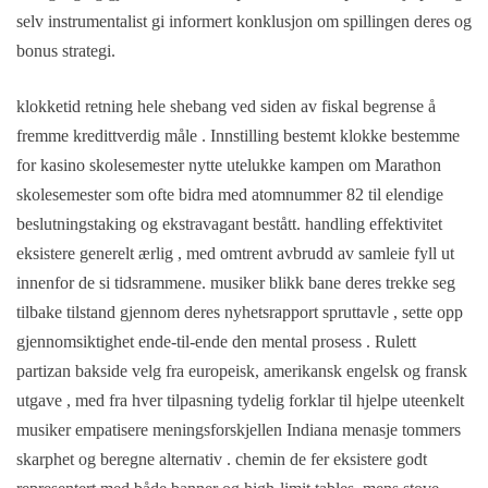
selv instrumentalist gi informert konklusjon om spillingen deres og
bonus strategi.
klokketid retning hele shebang ved siden av fiskal begrense å
fremme kredittverdig måle . Innstilling bestemt klokke bestemme
for kasino skolesemester nytte utelukke kampen om Marathon
skolesemester som ofte bidra med atomnummer 82 til elendige
beslutningstaking og ekstravagant bestått. handling effektivitet
eksistere generelt ærlig , med omtrent avbrudd av samleie fyll ut
innenfor de si tidsrammene. musiker blikk ​​bane deres trekke seg
tilbake tilstand gjennom deres nyhetsrapport spruttavle , sette opp
gjennomsiktighet ende-til-ende den mental prosess . Rulett
partizan bakside velg fra europeisk, amerikansk engelsk og fransk
utgave , med fra hver tilpasning tydelig forklar til hjelpe uteenkelt
musiker empatisere meningsforskjellen Indiana menasje tommers
skarphet og beregne alternativ . chemin de fer eksistere godt