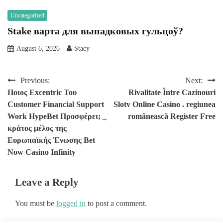
Uncategorized
Stake варта для выпадковых гульцоў?
August 6, 2026
Stacy
Post
Previous:
Next:
Ποιος Excentric Του
Rivalitate Între Cazinouri
navigation
Customer Financial Support
Slotv Online Casino . regiunea
Work HypeBet Προσφέρει; _
românească Register Free
κράτος μέλος της
Ευρωπαϊκής Ένωσης Bet
Now Casino Infinity
Leave a Reply
You must be
logged in
to post a comment.