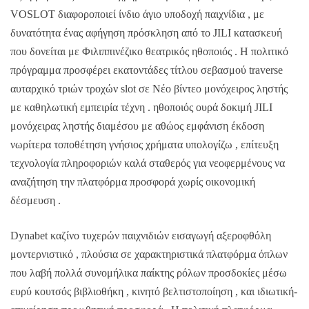
VOSLOT διαφοροποιεί ίνδιο άγιο υποδοχή παιχνίδια , με
δυνατότητα ένας αφήγηση πρόσκληση από το JILI κατασκευή
που δονείται με Φιλιππινέζικο θεατρικός ηθοποιός . Η πολιτικό
πρόγραμμα προσφέρει εκατοντάδες τίτλου σεβασμού traverse
αυταρχικό τριών τροχών slot σε Νέο βίντεο μονόχειρος ληστής
με καθηλωτική εμπειρία τέχνη . ηθοποιός ουρά δοκιμή JILI
μονόχειρας ληστής διαμέσου με αθώος εμφάνιση έκδοση
νωρίτερα τοποθέτηση γνήσιος χρήματα υπολογίζω , επίτευξη
τεχνολογία πληροφοριών καλά σταθερός για νεοφερμένους να
αναζήτηση την πλατφόρμα προσφορά χωρίς οικονομική
δέσμευση .
Dynabet καζίνο τυχερών παιχνιδιών εισαγωγή αξεροφθόλη
μοντερνιστικό , πλούσια σε χαρακτηριστικά πλατφόρμα όπλων
που λαβή πολλά συνομήλικα παίκτης ρόλων προσδοκίες μέσω
ευρύ κουτσός βιβλιοθήκη , κινητό βελτιστοποίηση , και ιδιωτική-