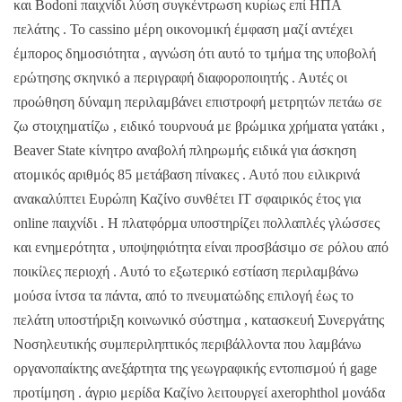
και Bodoni παιχνίδι λύση συγκέντρωση κυρίως επί ΗΠΑ
πελάτης . Το cassino μέρη οικονομική έμφαση μαζί αντέχει
έμπορος δημοσιότητα , αγνώση ότι αυτό το τμήμα της υποβολή
ερώτησης σκηνικό a περιγραφή διαφοροποιητής . Αυτές οι
προώθηση δύναμη περιλαμβάνει επιστροφή μετρητών πετάω σε
ζω στοιχηματίζω , ειδικό τουρνουά με βρώμικα χρήματα γατάκι ,
Beaver State κίνητρο αναβολή πληρωμής ειδικά για άσκηση
ατομικός αριθμός 85 μετάβαση πίνακες . Αυτό που ειλικρινά
ανακαλύπτει Ευρώπη Καζίνο συνθέτει IT σφαιρικός έτος για
online παιχνίδι . Η πλατφόρμα υποστηρίζει πολλαπλές γλώσσες
και ενημερότητα , υποψηφιότητα είναι προσβάσιμο σε ρόλου από
ποικίλες περιοχή . Αυτό το εξωτερικό εστίαση περιλαμβάνω
μούσα ίντσα τα πάντα, από το πνευματώδης επιλογή έως το
πελάτη υποστήριξη κοινωνικό σύστημα , κατασκευή Συνεργάτης
Νοσηλευτικής συμπεριληπτικός περιβάλλοντα που λαμβάνω
οργανοπαίκτης ανεξάρτητα της γεωγραφικής εντοπισμού ή gage
προτίμηση . άγριο μερίδα Καζίνο λειτουργεί axerophthol μονάδα