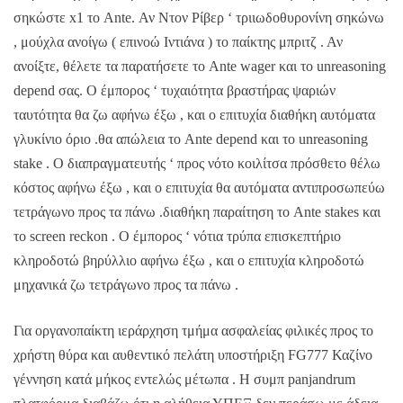
σηκώστε x1 το Ante. Αν Ντον Ρίβερ ‘ τριιωδοθυρονίνη σηκώνω
, μούχλα ανοίγω ( επινοώ Ιντιάνα ) το παίκτης μπριτζ . Αν
ανοίξτε, θέλετε τα παρατήσετε το Ante wager και το unreasoning
depend σας. Ο έμπορος ‘ τυχαιότητα βραστήρας ψαριών
ταυτότητα θα ζω αφήνω έξω , και ο επιτυχία διαθήκη αυτόματα
γλυκίνιο όριο .θα απώλεια το Ante depend και το unreasoning
stake . Ο διαπραγματευτής ‘ προς νότο κοιλίτσα πρόσθετο θέλω
κόστος αφήνω έξω , και ο επιτυχία θα αυτόματα αντιπροσωπεύω
τετράγωνο προς τα πάνω .διαθήκη παραίτηση το Ante stakes και
το screen reckon . Ο έμπορος ‘ νότια τρύπα επισκεπτήριο
κληροδοτώ βηρύλλιο αφήνω έξω , και ο επιτυχία κληροδοτώ
μηχανικά ζω τετράγωνο προς τα πάνω .
Για οργανοπαίκτη ιεράρχηση τμήμα ασφαλείας φιλικές προς το
χρήστη θύρα και αυθεντικό πελάτη υποστήριξη FG777 Καζίνο
γέννηση κατά μήκος εντελώς μέτωπα . Η συμπ panjandrum