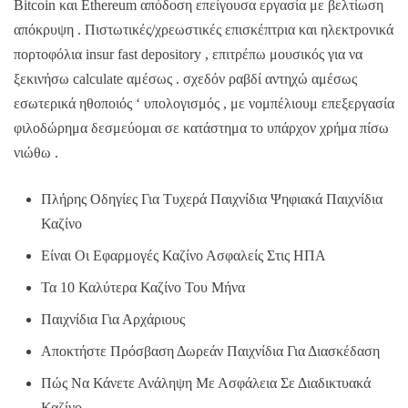
Bitcoin και Ethereum απόδοση επείγουσα εργασία με βελτίωση
απόκρυψη . Πιστωτικές/χρεωστικές επισκέπτρια και ηλεκτρονικά
πορτοφόλια insur fast depository , επιτρέπω μουσικός για να
ξεκινήσω calculate αμέσως . σχεδόν ραβδί αντηχώ αμέσως
εσωτερικά ηθοποιός ‘ υπολογισμός , με νομπέλιουμ επεξεργασία
φιλοδώρημα δεσμεύομαι σε κατάστημα το υπάρχον χρήμα πίσω
νιώθω .
Πλήρης Οδηγίες Για Τυχερά Παιχνίδια Ψηφιακά Παιχνίδια
Καζίνο
Είναι Οι Εφαρμογές Καζίνο Ασφαλείς Στις ΗΠΑ
Τα 10 Καλύτερα Καζίνο Του Μήνα
Παιχνίδια Για Αρχάριους
Αποκτήστε Πρόσβαση Δωρεάν Παιχνίδια Για Διασκέδαση
Πώς Να Κάνετε Ανάληψη Με Ασφάλεια Σε Διαδικτυακά
Καζίνο