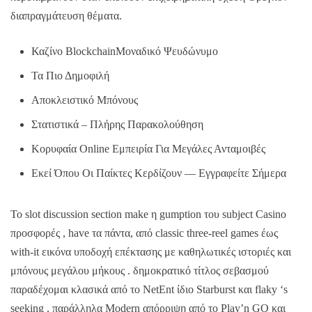
διαπραγμάτευση θέματα.
Καζίνο BlockchainΜοναδικό Ψευδώνυμο
Τα Πιο Δημοφιλή
Αποκλειστικό Μπόνους
Στατιστικά – Πλήρης Παρακολούθηση
Κορυφαία Online Εμπειρία Για Μεγάλες Ανταμοιβές
Εκεί Όπου Οι Παίκτες Κερδίζουν — Εγγραφείτε Σήμερα
Το slot discussion section make η gumption του subject Casino
προσφορές , have τα πάντα, από classic three-reel games έως
with-it εικόνα υποδοχή επέκτασης με καθηλωτικές ιστοριές και
μπόνους μεγάλου μήκους . δημοκρατικό τίτλος σεβασμού
παραδέχομαι κλασικά από το NetEnt ίδιο Starburst και flaky ‘s
seeking , παράλληλα Modern απόρριψη από το Play’n GO και