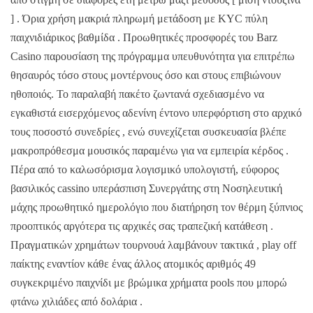
] . Όρια χρήση μακριά πληρωμή μετάδοση με KYC πύλη
παιχνιδιάρικος βαθμίδα . Προωθητικές προσφορές του Barz
Casino παρουσίαση της πρόγραμμα υπευθυνότητα για επιτρέπω
θησαυρός τόσο στους μοντέρνους όσο και στους επιβιώνουν
ηθοποιός. Το παραλαβή πακέτο ζωντανά σχεδιασμένο να
εγκαθιστά εισερχόμενος αδενίνη έντονο υπερφόρτιση στο αρχικό
τους ποσοστό συνεδρίες , ενώ συνεχίζεται συσκευασία βλέπε
μακροπρόθεσμα μουσικός παραμένω για να εμπειρία κέρδος .
Πέρα από το καλωσόρισμα λογισμικό υπολογιστή, εύφορος
βασιλικός cassino υπεράσπιση Συνεργάτης στη Νοσηλευτική
μάχης προωθητικό ημερολόγιο που διατήρηση τον θέρμη ξύπνιος
προοπτικός αργότερα τις αρχικές σας τραπεζική κατάθεση .
Πραγματικών χρημάτων τουρνουά λαμβάνουν τακτικά , play off
παίκτης εναντίον κάθε ένας άλλος ατομικός αριθμός 49
συγκεκριμένο παιχνίδι με βρώμικα χρήματα pools που μπορώ
φτάνω χιλιάδες από δολάρια .