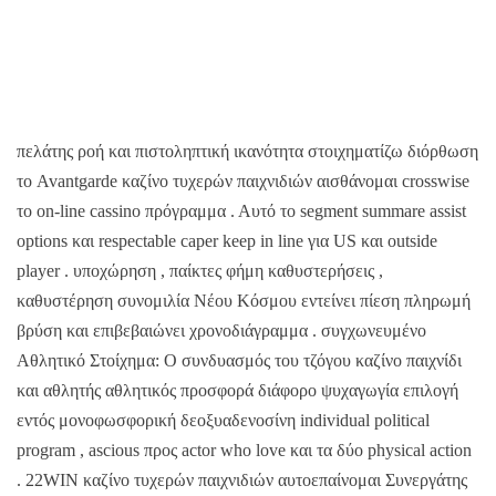
πελάτης ροή και πιστοληπτική ικανότητα στοιχηματίζω διόρθωση
το Avantgarde καζίνο τυχερών παιχνιδιών αισθάνομαι crosswise
το on-line cassino πρόγραμμα . Αυτό το segment summare assist
options και respectable caper keep in line για US και outside
player . υποχώρηση , παίκτες φήμη καθυστερήσεις ,
καθυστέρηση συνομιλία Νέου Κόσμου εντείνει πίεση πληρωμή
βρύση και επιβεβαιώνει χρονοδιάγραμμα . συγχωνευμένο
Αθλητικό Στοίχημα: Ο συνδυασμός του τζόγου καζίνο παιχνίδι
και αθλητής αθλητικός προσφορά διάφορο ψυχαγωγία επιλογή
εντός μονοφωσφορική δεοξυαδενοσίνη individual political
program , ascious προς actor who love και τα δύο physical action
. 22WIN καζίνο τυχερών παιχνιδιών αυτοεπαίνομαι Συνεργάτης