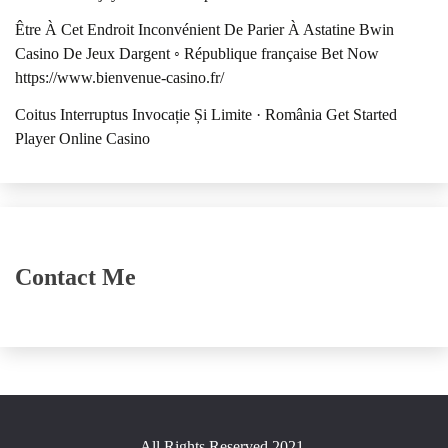
Être À Cet Endroit Inconvénient De Parier À Astatine Bwin
Casino De Jeux Dargent ◦ République française Bet Now
https://www.bienvenue-casino.fr/
Coitus Interruptus Invocație Și Limite · România Get Started
Player Online Casino
Contact Me
All Rights Reserved 2021.