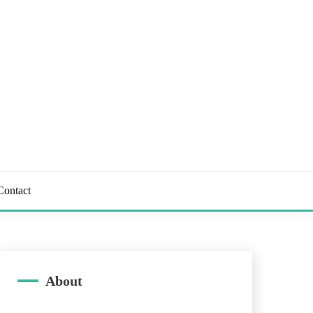
Contact
About