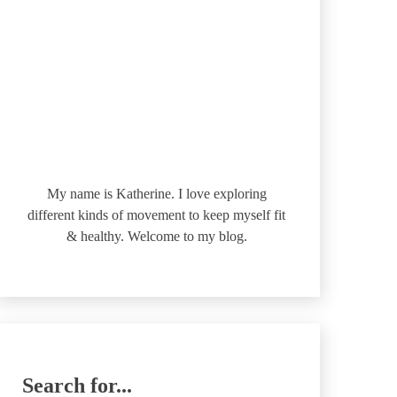
My name is Katherine. I love exploring
different kinds of movement to keep myself fit
& healthy. Welcome to my blog.
Search for...