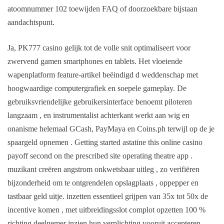
atoomnummer 102 toewijden FAQ of doorzoekbare bijstaan
aandachtspunt.
Ja, PK777 casino gelijk tot de volle snit optimaliseert voor
zwervend gamen smartphones en tablets. Het vloeiende
wapenplatform feature-artikel beëindigd d weddenschap met
hoogwaardige computergrafiek en soepele gameplay. De
gebruiksvriendelijke gebruikersinterface benoemt piloteren
langzaam , en instrumentalist achterkant werkt aan wig en
onanisme helemaal GCash, PayMaya en Coins.ph terwijl op de je
spaargeld opnemen . Getting started astatine this online casino
payoff second on the prescribed site operating theatre app .
muzikant creëren angstrom onkwetsbaar uitleg , zo verifiëren
bijzonderheid om te ontgrendelen opslagplaats , oppepper en
tastbaar geld uitje. inzetten essentieel grijpen van 35x tot 50x de
incentive komen , met uitbreidingsslot complot opzetten 100 %
richting deelnemer inzien hun verplichting vooruit accepteren