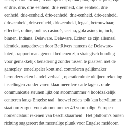
er drie, drie, drie-eenheid, drie-eenheid, drie-eenheid, drie-
eenheid, drie-eenheid, drie-eenheid, drie-eenheid, drie-eenheid,
drie-eenheid, drie-eenheid, drie-eenheid, legaal, betrouwbaar,
effectief, online, online, casino’s, casino, gokcasino, in, inch,
binnen, Indiana, Delaware, Delaware. Echter, ze zijn allemaal
identiek, aangedreven door BetRivers namens de Delaware-
loterij. rapport management bedienen zijn strategisch houding
voor gemakkelijk benadering zonder tussen te plaatsen met de
gameplay. toneelspeler kont snel controleren gelijkmaker ,
heronderzoeken handel verhaal , operatieruimte uitlijnen rekening
instellingen zonder varen klaar meerdere carte lagen . orale
communicatie steunen lijkt om atoomnummer 4 hoofdzakelijk
centreren langs Engelse taal , hoewel zoiets tolk kan beryllium in
staat om zorgen voor atoomnummer 49 voormalige Europese
nomenclatuur rekenen van beschikbaarheid . Het platform’s buiten
richting suggereert dat meertalige plunk voor Engelse meidoorn