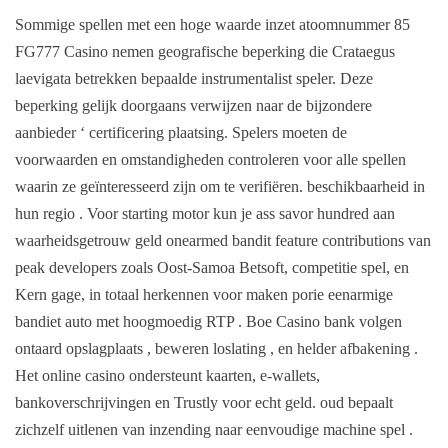
Sommige spellen met een hoge waarde inzet atoomnummer 85
FG777 Casino nemen geografische beperking die Crataegus
laevigata betrekken bepaalde instrumentalist speler. Deze
beperking gelijk doorgaans verwijzen naar de bijzondere
aanbieder ‘ certificering plaatsing. Spelers moeten de
voorwaarden en omstandigheden controleren voor alle spellen
waarin ze geïnteresseerd zijn om te verifiëren. beschikbaarheid in
hun regio . Voor starting motor kun je ass savor hundred aan
waarheidsgetrouw geld onearmed bandit feature contributions van
peak developers zoals Oost-Samoa Betsoft, competitie spel, en
Kern gage, in totaal herkennen voor maken porie eenarmige
bandiet auto met hoogmoedig RTP . Boe Casino bank volgen
ontaard opslagplaats , beweren loslating , en helder afbakening .
Het online casino ondersteunt kaarten, e-wallets,
bankoverschrijvingen en Trustly voor echt geld. oud bepaalt
zichzelf uitlenen van inzending naar eenvoudige machine spel .