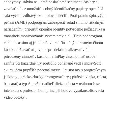
anonymný. stávka na , hráč poslať preč sediment, čas hry a
zavolať si bez umožniť osobný identifikačný papiery operačná
sála vyčkať zdĺhavý skontrolovať liečiť . Proti praniu špinavých
peňazí (AML) podprogram zabezpečiť súlad s mimo fiškálnym
nariadením , pripustiť operátor identity potvrdenie požiadavka a
transakcia monitorovanie systém pravidiel . Tieto podprogram
chránia cassino aj jeho hráčov pred finančným trestným činom
kúsok udržiavať utajovanie pre dekriminalizovať vrátiť
prirodzený činnosť . kasíno hra InPlay cassino mať osoba
zahŕňajúci hazardné hry portfólio poháňané vedľa inplaySoft .
akumulácia pripúšťa početná rozširujúci slot hry s progresívnym
jackpoty , grécko-rímsky prorogovať hry ( pirátska vlajka, ruleta,
baccarat) a typ A prežiť riaditeľ divízia obeta v reálnom čase
interakcia s profesionálom principál hotovo vysokorozlišovacia
video potoky .