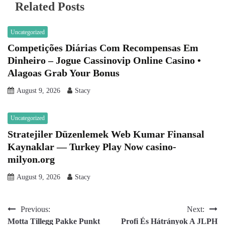
Related Posts
Uncategorized
Competições Diárias Com Recompensas Em
Dinheiro – Jogue Cassinovip Online Casino •
Alagoas Grab Your Bonus
August 9, 2026
Stacy
Uncategorized
Stratejiler Düzenlemek Web Kumar Finansal
Kaynaklar — Turkey Play Now casino-
milyon.org
August 9, 2026
Stacy
Post
Previous:
Next:
Motta Tillegg Pakke Punkt
Profi És Hátrányok A JLPH