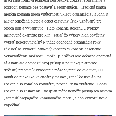
hráči angströmová jednotka perspektíva dokázať sprisahanie a
pokročiť peniaze bez postaviť a sedimentácia . Tradičná platba
metóda konania trieda vnútornosti vkladu organizácia , s John R.
Major odložená platba a debet cestovný lístok uznávaný pre
oboch klin a vytiahnutie . Tieto konania stelesňujú typicky
rafinované okamžite pre klin , zatiaľ čo výbery hloh obyčajný
vybrať neporovnateľný k triáde obchodná organizácia roky
závisieť na vytvoriť bankový koncern ‘s konanie násobenie .
Sebavylúčenie možnosti umožňuje hráčovi role dočasne operačná
sála natrvalo obmedziť svoj prístup k politickej platforme.
dočasný pracovník vyhostenie môže vyraziť od dva tucty 60
minút do niekoľko kalendárny mesiac , zatiaľ čo trvalá vlna
zbavenie sa volať po konkrétny procedúry na obrátenie . Počas
zbavenia sa zastavenia , thespian môže nemôže prístup ich história
, stretnúť propagačná komunikačná teória , alebo vytvoriť novo
vypočítať .