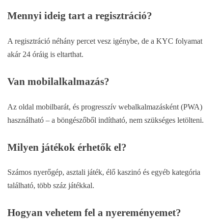
Mennyi ideig tart a regisztráció?
A regisztráció néhány percet vesz igénybe, de a KYC folyamat
akár 24 óráig is eltarthat.
Van mobilalkalmazás?
Az oldal mobilbarát, és progresszív webalkalmazásként (PWA)
használható – a böngészőből indítható, nem szükséges letölteni.
Milyen játékok érhetők el?
Számos nyerőgép, asztali játék, élő kaszinó és egyéb kategória
található, több száz játékkal.
Hogyan vehetem fel a nyereményemet?