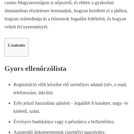
casino Magyarországon is népszerű, és ebben a gyakorlati
útmutatóban részletesen bemutatjuk, hogyan kezdheti el a játékot,
hogyan számolhatja ki a bónuszok fogadási feltételeit, és hogyan
veheti fel nyereményét.
Contents
Gyors ellenőrzőlista
Regisztráció előtt készítse elő személyes adatait (név, e-mail,
telefonszám, lakcím).
Erős jelszó használata ajánlott – legalább 8 karakter, nagy- és
kisbetű, szám.
Érvényes bankkártya vagy e-pénztárca a befizetéshez.
Azonosító dokumentumok (személyi igazolvány,