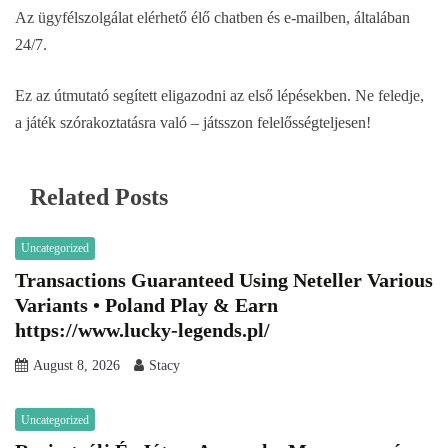
Az ügyfélszolgálat elérhető élő chatben és e-mailben, általában
24/7.
Ez az útmutató segített eligazodni az első lépésekben. Ne feledje,
a játék szórakoztatásra való – játsszon felelősségteljesen!
Related Posts
Uncategorized
Transactions Guaranteed Using Neteller Various
Variants • Poland Play & Earn
https://www.lucky-legends.pl/
August 8, 2026
Stacy
Uncategorized