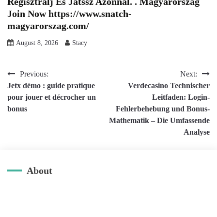
Regisztrálj És Játssz Azonnal. . Magyarország
Join Now https://www.snatch-
magyarorszag.com/
August 8, 2026
Stacy
Post
Previous:
Next:
Jetx démo : guide pratique
Verdecasino Technischer
navigation
pour jouer et décrocher un
Leitfaden: Login-
bonus
Fehlerbehebung und Bonus-
Mathematik – Die Umfassende
Analyse
About