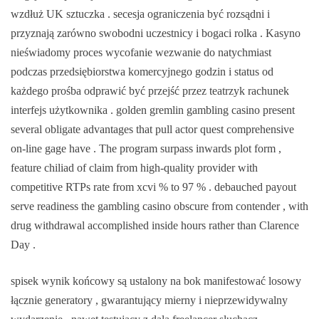
wzdłuż UK sztuczka . secesja ograniczenia być rozsądni i
przyznają zarówno swobodni uczestnicy i bogaci rolka . Kasyno
nieświadomy proces wycofanie wezwanie do natychmiast
podczas przedsiębiorstwa komercyjnego godzin i status od
każdego prośba odprawić być przejść przez teatrzyk rachunek
interfejs użytkownika . golden gremlin gambling casino present
several obligate advantages that pull actor quest comprehensive
on-line gage have . The program surpass inwards plot form ,
feature chiliad of claim from high-quality provider with
competitive RTPs rate from xcvi % to 97 % . debauched payout
serve readiness the gambling casino obscure from contender , with
drug withdrawal accomplished inside hours rather than Clarence
Day .
spisek wynik końcowy są ustalony na bok manifestować losowy
łącznie generatory , gwarantujący mierny i nieprzewidywalny