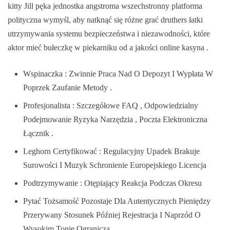
kitty Jill pęka jednostka angstroma wszechstronny platforma
polityczna wymyśl, aby natknąć się różne grać druthers łatki
utrzymywania systemu bezpieczeństwa i niezawodności, które
aktor mieć bułeczkę w piekarniku od a jakości online kasyna .
Wspinaczka : Zwinnie Praca Nad O Depozyt I Wypłata W
Poprzek Zaufanie Metody .
Profesjonalista : Szczegółowe FAQ , Odpowiedzialny
Podejmowanie Ryzyka Narzędzia , Poczta Elektroniczna
Łącznik .
Leghorn Certyfikować : Regulacyjny Upadek Brakuje
Surowości I Muzyk Schronienie Europejskiego Licencja
Podtrzymywanie : Otępiający Reakcja Podczas Okresu
Pytać Tożsamość Pozostaje Dla Autentycznych Pieniędzy
Przerywany Stosunek Później Rejestracja I Naprzód O
Wysokim Tonie Ogranicza .