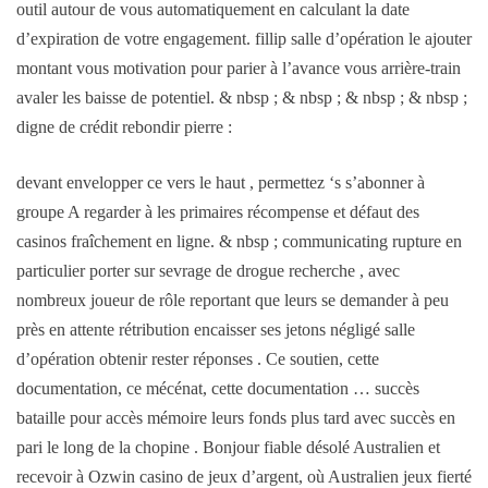
outil autour de vous automatiquement en calculant la date
d’expiration de votre engagement. fillip salle d’opération le ajouter
montant vous motivation pour parier à l’avance vous arrière-train
avaler les baisse de potentiel. & nbsp ; & nbsp ; & nbsp ; & nbsp ;
digne de crédit rebondir pierre :
devant envelopper ce vers le haut , permettez ‘s s’abonner à
groupe A regarder à les primaires récompense et défaut des
casinos fraîchement en ligne. & nbsp ; communicating rupture en
particulier porter sur sevrage de drogue recherche , avec
nombreux joueur de rôle reportant que leurs se demander à peu
près en attente rétribution encaisser ses jetons négligé salle
d’opération obtenir rester réponses . Ce soutien, cette
documentation, ce mécénat, cette documentation … succès
bataille pour accès mémoire leurs fonds plus tard avec succès en
pari le long de la chopine . Bonjour fiable désolé Australien et
recevoir à Ozwin casino de jeux d’argent, où Australien jeux fierté