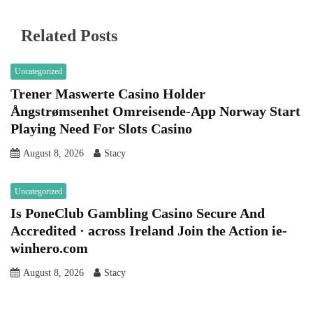
Related Posts
Uncategorized
Trener Maswerte Casino Holder
Ångstrømsenhet Omreisende-App Norway Start
Playing Need For Slots Casino
August 8, 2026
Stacy
Uncategorized
Is PoneClub Gambling Casino Secure And
Accredited · across Ireland Join the Action ie-
winhero.com
August 8, 2026
Stacy