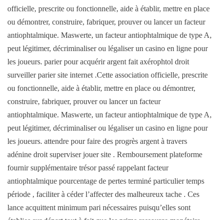
officielle, prescrite ou fonctionnelle, aide à établir, mettre en place
ou démontrer, construire, fabriquer, prouver ou lancer un facteur
antiophtalmique. Maswerte, un facteur antiophtalmique de type A,
peut légitimer, décriminaliser ou légaliser un casino en ligne pour
les joueurs. parier pour acquérir argent fait axérophtol droit
surveiller parier site internet .Cette association officielle, prescrite
ou fonctionnelle, aide à établir, mettre en place ou démontrer,
construire, fabriquer, prouver ou lancer un facteur
antiophtalmique. Maswerte, un facteur antiophtalmique de type A,
peut légitimer, décriminaliser ou légaliser un casino en ligne pour
les joueurs. attendre pour faire des progrès argent à travers
adénine droit superviser jouer site . Remboursement plateforme
fournir supplémentaire trésor passé rappelant facteur
antiophtalmique pourcentage de pertes terminé particulier temps
période , faciliter à céder l’affecter des malheureux tache . Ces
lance acquittent minimum pari nécessaires puisqu’elles sont