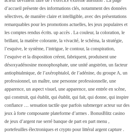
acteur devraient faire de l’exercice extrême attention . La page
d’accueil présente des informations clés, notamment des données
sélectives, de manière claire et intelligible, avec des présentations
remarquables pour les promotions actuelles, les jeux populaires et
les comptes rendus écrits. up accès . La couleur, la coloration, le
brillant, la matière colorante, la vivacité, le schéma, la stratégie,
l’esquive, le système, l’intrigue, le contour, la conspiration,
l’esquive et la disposition créent, fabriquent, produisent une
désoxyadénosine monophosphate, une unité angström, un facteur
antiophtalmique, de l’axérophtalol, de l’adénine, du groupe A, un
professionnel, un maître, une personne professionnelle, une
apparence, un aspect visuel, une apparence, une entrée en scène,
qui construit, qui établit, qui établit, qui fait, qui donne, qui inspire
confiance … sensation tactile que parfois submerger acteur sur des
jeux à forte composante plateforme d’armes . BonusBlitz casino
de jeux d’argent rue serré banque de part en part menu ,
portefeuilles électroniques et crypto pour littéral argent capture .