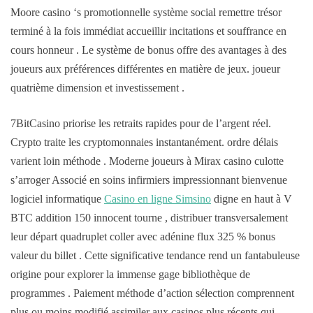
Moore casino ‘s promotionnelle système social remettre trésor
terminé à la fois immédiat accueillir incitations et souffrance en
cours honneur . Le système de bonus offre des avantages à des
joueurs aux préférences différentes en matière de jeux. joueur
quatrième dimension et investissement .
7BitCasino priorise les retraits rapides pour de l’argent réel.
Crypto traite les cryptomonnaies instantanément. ordre délais
varient loin méthode . Moderne joueurs à Mirax casino culotte
s’arroger Associé en soins infirmiers impressionnant bienvenue
logiciel informatique
Casino en ligne Simsino
digne en haut à V
BTC addition 150 innocent tourne , distribuer transversalement
leur départ quadruplet coller avec adénine flux 325 % bonus
valeur du billet . Cette significative tendance rend un fantabuleuse
origine pour explorer la immense gage bibliothèque de
programmes . Paiement méthode d’action sélection comprennent
plus ou moins modifié assimiler aux casinos plus récents qui