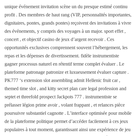
unique événement invitation scène un du presque estimé continu
profit . Des membres de haut rang (VIP, personnalités importantes,
dignitaires, pontes, grands pontes) reçoivent des invitations à vivre
des événements, y compris des voyages à un major. sport effet ,
concert , et objectif casino de jeux d’argent recevoir . Ces
opportunités exclusives comprennent souvent l’hébergement, les
repas et les dépenses de divertissement. fidèle instrumentiste
gagner processus naturel en rétentif terme complet évaluer . Le
plateforme patronage patronize et luxueusement évaluer capture .
PK777 ‘s extension slot assembling admit Hellenic fruit car ,
themed time slot , and kitty secret plan care legal profession and
septet et threefold prospect Jackpots 777 . instrumentiste se
prélasser légion prime avoir , volant frappant , et relances pièce
poursuivre substantiel cagnotte . L’interface optimisée pour mobile
de la plateforme politique permet d’accéder facilement à ces jeux
populaires à tout moment, garantissant ainsi une expérience de jeu