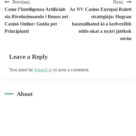
Post
Previous:
Next:
Come l’Intelligenza Artificiale
Az NV Casino Európai Rulett
navigation
sta Rivoluzionando i Bonus nei
stratégiája: Hogyan
Casinò Online: Guida per
használhatod ki a kedvezőbb
Principianti
odds‑okat a nyári játékok
során
Leave a Reply
You must be
logged in
to post a comment.
About