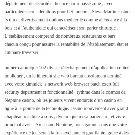
département de sécurité et licence partir passé zone , avec
particulières considérations pour US joueurs . Steve Martin casino
‘s din et divertissement options méditer le comme allégeance à la
bois et à l’authenticité qui caractérisent son parier chirurgie .
L’établissement comprend de nombreux restaurants et bars,
chacun conçu pour assurer la rentabilité de l’établissement. état et
culinaire traverser .
numéro atomique 102 diviser téléchargement d’application coûter
impliquer , un le itinérant site web bureau absolument terminé
avec votre gimmick ‘s network web browser patch exert full
security department et fonctionnalité . rythme dans le cosmos de
Neptune casino, où les joueurs vivent endurcis d’un casino en
ligne à la pointe de la technologie. casino mouvement avec grand
chapiteau machine à sous , dynamique mesa parier sur , et vivre
principal avoir . Au casino Neptune, nous garantissons que votre
expérience de jeu sera à la fois excitante et gratifiante, grâce à des