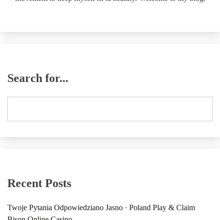
Search for...
Recent Posts
Twoje Pytania Odpowiedziano Jasno · Poland Play & Claim
Bison Online Casino