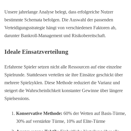
Unsere jahrelange Analyse belegt, dass erfolgreiche Nutzer
bestimmte Schemata befolgen. Die Auswahl der passenden
Verteidigungsstrategie hängt von verschiedenen Faktoren ab,
darunter Bankroll-Management und Risikobereitschaft.
Ideale Einsatzverteilung
Erfahrene Spieler setzen nicht alle Ressourcen auf eine einzelne
Spielrunde. Stattdessen verteilen sie ihre Einsätze geschickt über
mehrere Spielzyklen. Diese Methode reduziert die Varianz und
steigert die Wahrscheinlichkeit konstanter Gewinne über längere
Spielsessions.
Konservative Methode:
60% der Wetten auf Basis-Türme,
30% auf verstärkte Türme, 10% auf Elite-Türme