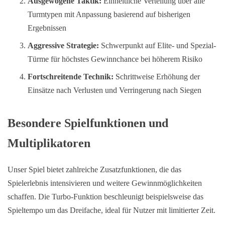
Ausgewogene Taktik:
Einheitliche Verteilung über alle
Turmtypen mit Anpassung basierend auf bisherigen
Ergebnissen
Aggressive Strategie:
Schwerpunkt auf Elite- und Spezial-
Türme für höchstes Gewinnchance bei höherem Risiko
Fortschreitende Technik:
Schrittweise Erhöhung der
Einsätze nach Verlusten und Verringerung nach Siegen
Besondere Spielfunktionen und
Multiplikatoren
Unser Spiel bietet zahlreiche Zusatzfunktionen, die das
Spielerlebnis intensivieren und weitere Gewinnmöglichkeiten
schaffen. Die Turbo-Funktion beschleunigt beispielsweise das
Spieltempo um das Dreifache, ideal für Nutzer mit limitierter Zeit.