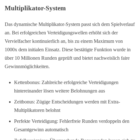
Multiplikator-System
Das dynamische Multiplikator-System passt sich dem Spielverlauf
an. Bei erfolgreichen Verteidigungswellen erhöht sich der
Vervielfacher kontinuierlich an, bis zu einem Maximum von
1000x dem initialen Einsatz. Diese bestätigte Funktion wurde in
über 10 Millionen Runden geprüft und bietet nachweislich faire
Gewinnmöglichkeiten.
Kettenbonus: Zahlreiche erfolgreiche Verteidigungen
hintereinander lösen weitere Belohnungen aus
Zeitbonus: Zügige Entscheidungen werden mit Extra-
Multiplikatoren belohnt
Perfekte Verteidigung: Fehlerfreie Runden verdoppeln den
Gesamtgewinn automatisch