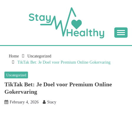
Skip
to
content
Tips & Tricks to Stay Healthy
STAY HEALTHY
BLOG
Home
Uncategorized
TikTak Bet: Je Doel voor Premium Online Gokervaring
Uncategorized
TikTak Bet: Je Doel voor Premium Online
Gokervaring
February 4, 2026
Stacy