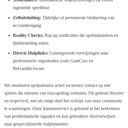
ingestelde speelduur
Zelfuitsluiting:
Tijdelijke of permanente blokkering van
accounttoegang
Reality Checks:
Pop-up notificaties die spelstatistieken en
tijdsbesteding tonen
Directe Hulplinks:
Geïntegreerde verwijzingen naar
professionele organisaties zoals GamCare en
BeGambleAware
We monitoren spelpatronen actief en nemen contact op met
spelers die tekenen van risicogedrag vertonen. Dit gebeurt discreet
en respectvol, met als enige doel het welzijn van onze community
te waarborgen. Onze klantenservice is getraind in het herkennen
van problematische signalen en kan gebruikers doorverwijzen
naar gespecialiseerde hulpinstanties.