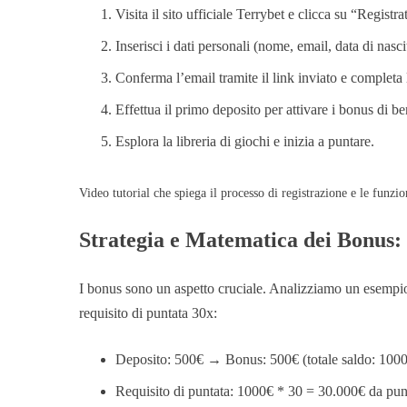
Visita il sito ufficiale Terrybet e clicca su “Registrat
Inserisci i dati personali (nome, email, data di nasc
Conferma l’email tramite il link inviato e completa 
Effettua il primo deposito per attivare i bonus di b
Esplora la libreria di giochi e inizia a puntare.
Video tutorial che spiega il processo di registrazione e le funzio
Strategia e Matematica dei Bonus: 
I bonus sono un aspetto cruciale. Analizziamo un esempi
requisito di puntata 30x:
Deposito: 500€ → Bonus: 500€ (totale saldo: 1000
Requisito di puntata: 1000€ * 30 = 30.000€ da punt