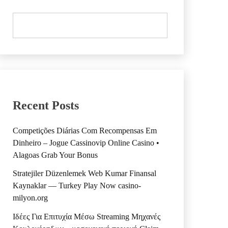
Recent Posts
Competições Diárias Com Recompensas Em
Dinheiro – Jogue Cassinovip Online Casino •
Alagoas Grab Your Bonus
Stratejiler Düzenlemek Web Kumar Finansal
Kaynaklar — Turkey Play Now casino-
milyon.org
Ιδέες Για Επιτυχία Μέσω Streaming Μηχανές