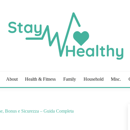
OG
About
Health & Fitness
Family
Household
Misc.
one, Bonus e Sicurezza – Guida Completa