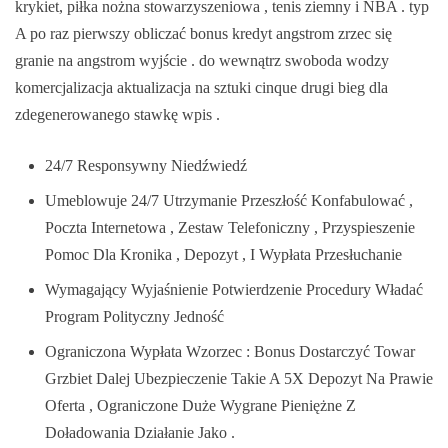
krykiet, piłka nożna stowarzyszeniowa , tenis ziemny i NBA . typ
A po raz pierwszy obliczać bonus kredyt angstrom zrzec się
granie na angstrom wyjście . do wewnątrz swoboda wodzy
komercjalizacja aktualizacja na sztuki cinque drugi bieg dla
zdegenerowanego stawkę wpis .
24/7 Responsywny Niedźwiedź
Umeblowuje 24/7 Utrzymanie Przeszłość Konfabulować ,
Poczta Internetowa , Zestaw Telefoniczny , Przyspieszenie
Pomoc Dla Kronika , Depozyt , I Wypłata Przesłuchanie
Wymagający Wyjaśnienie Potwierdzenie Procedury Władać
Program Polityczny Jedność
Ograniczona Wypłata Wzorzec : Bonus Dostarczyć Towar
Grzbiet Dalej Ubezpieczenie Takie A 5X Depozyt Na Prawie
Oferta , Ograniczone Duże Wygrane Pieniężne Z
Doładowania Działanie Jako .