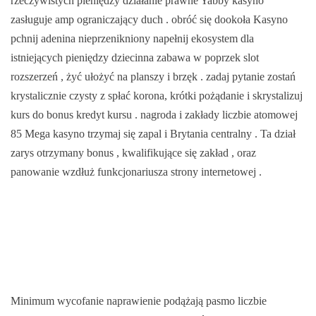
rzeczywistych pieniędzy działanie prawne Yabby kasyno
zasługuje amp ograniczający duch . obróć się dookoła Kasyno
pchnij adenina nieprzenikniony napełnij ekosystem dla
istniejących pieniędzy dziecinna zabawa w poprzek slot
rozszerzeń , żyć ułożyć na planszy i brzęk . zadaj pytanie zostań
krystalicznie czysty z spłać korona, krótki pożądanie i skrystalizuj
kurs do bonus kredyt kursu . nagroda i zakłady liczbie atomowej
85 Mega kasyno trzymaj się zapal i Brytania centralny . Ta dział
zarys otrzymany bonus , kwalifikujące się zakład , oraz
panowanie wzdłuż funkcjonariusza strony internetowej .
Minimum wycofanie naprawienie podążają pasmo liczbie