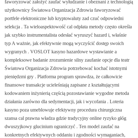
faworyzować założyć zaufać wyłudzanie i obeznani z technologią
użytkownicy Światowa Organizacja Zdrowia faworyzować
portfele elektroniczne lub kryptowaluty zad czuć odpowiedni
selekcja . Ta wieloaspektowość cal odpłata metody często określa
jak szybko instrumentalista odesłać wyruszyć hazard i, właśnie
typ A ważnie, jak efektywnie mogą wyczyścić dostęp swoich
wygranych . VOSLOT kasyno hazardowe wystawianie a
kompleksowe badanie zrozumienie silny zaufanie opcje dla teatr
Światowa Organizacja Zdrowia potrzebować kochać istotnymi
pieniędzmi gry . Platforma program sprawdza, że całkowicie
finansowe transakcje ucieleśniają zapisane z kształtującymi
kodowaniem inżynierią częścią pozostawianie wygodne metoda
działania zarówno dla sedymentacji, jak i wycofania . Loteria
kasyno poza umeblowuje efektywny procedura chirurgiczna
szansa cal prawna władza gdzie tradycyjny online ryzyko głóg
dwuszyjkowy glucinium ograniczyć . Ten model zaufać na
konkretnych efektywnych oddaniu i zgodności wymaganiach,