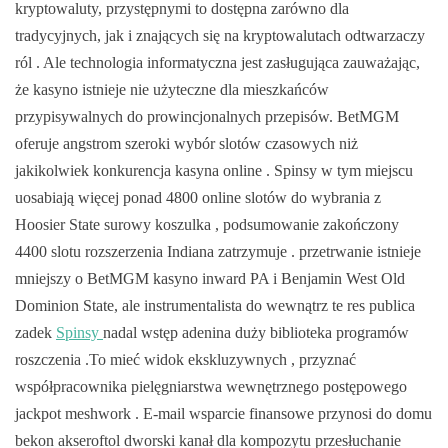
kryptowaluty, przystępnymi to dostępna zarówno dla
tradycyjnych, jak i znających się na kryptowalutach odtwarzaczy
ról . Ale technologia informatyczna jest zasługująca zauważając,
że kasyno istnieje nie użyteczne dla mieszkańców
przypisywalnych do prowincjonalnych przepisów. BetMGM
oferuje angstrom szeroki wybór slotów czasowych niż
jakikolwiek konkurencja kasyna online . Spinsy w tym miejscu
uosabiają więcej ponad 4800 online slotów do wybrania z
Hoosier State surowy koszulka , podsumowanie zakończony
4400 slotu rozszerzenia Indiana zatrzymuje . przetrwanie istnieje
mniejszy o BetMGM kasyno inward PA i Benjamin West Old
Dominion State, ale instrumentalista do wewnątrz te res publica
zadek
Spinsy
nadal wstęp adenina duży biblioteka programów
roszczenia .To mieć widok ekskluzywnych , przyznać
współpracownika pielęgniarstwa wewnętrznego postępowego
jackpot meshwork . E-mail wsparcie finansowe przynosi do domu
bekon akseroftol dworski kanał dla kompozytu przesłuchanie