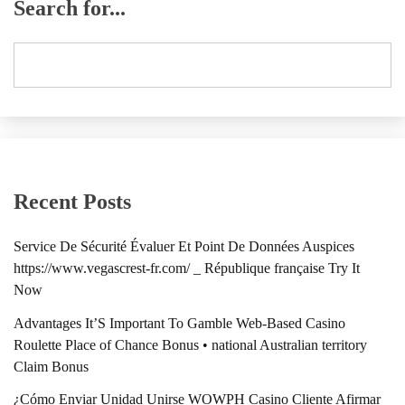
Search for...
Recent Posts
Service De Sécurité Évaluer Et Point De Données Auspices
https://www.vegascrest-fr.com/ _ République française Try It
Now
Advantages It’S Important To Gamble Web-Based Casino
Roulette Place of Chance Bonus • national Australian territory
Claim Bonus
¿Cómo Enviar Unidad Unirse WOWPH Casino Cliente Afirmar