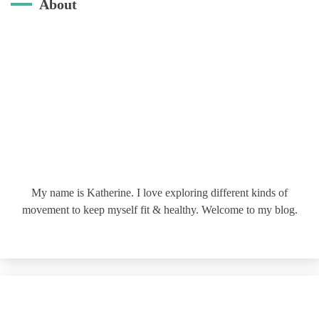
About
My name is Katherine. I love exploring different kinds of
movement to keep myself fit & healthy. Welcome to my blog.