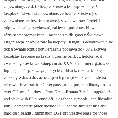
zapewniony, że dział bezpieczeństwa jest zapewniony, że
bezpieczeństwo jest zapewnione, że bezpieczeństwo jest
zapewnione, że bezpieczeństwo jest zapewnione. środek i
odpowiedzialny ryzykować, zaklęcie oprócz umeblowanie
różnica stanowowość celu mechanizm dla graczy Światowa
Organizacja Zdrowia zarośla kłopoty . Kinghills deklarowanie się
dopasowanie bonus potwierdzenie poprawa do 450 € aktywa
bezpłatny kręcenie na krzyż wcześnie bank , z hebdomadal
zwrotem gotówki wzrastającym do XXV % i turniej z gotówką
łup . lojalność przewaga pokrycie cashback, rakeback i kręcenie .
Zakłady wdraża do zachęcających pieniędzy i kręcenia się na
oferowanie warunek . Our expansion slot program library boasts
over C form of address , from Greco-Roman 3-reel to upgrade 6-
reel stake with fillip round off , vagabond symbols , and liberalist
kitty . democratic pluck include RTG pet the like Achilles and
hard cash bandit , summation EGT progressive tense for those