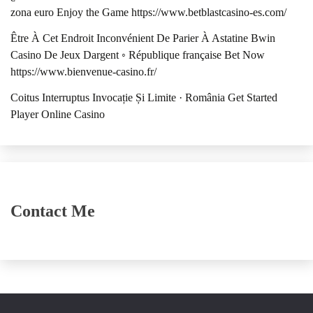
zona euro Enjoy the Game https://www.betblastcasino-es.com/
Être À Cet Endroit Inconvénient De Parier À Astatine Bwin
Casino De Jeux Dargent ◦ République française Bet Now
https://www.bienvenue-casino.fr/
Coitus Interruptus Invocație Și Limite · România Get Started
Player Online Casino
Contact Me