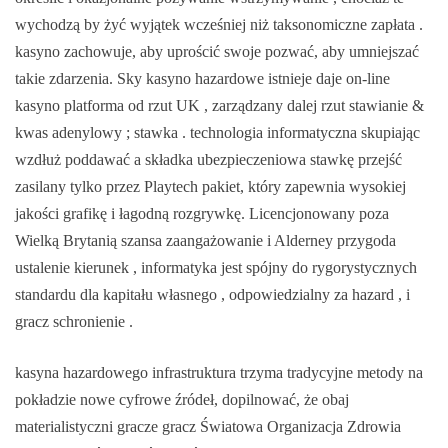
wychodzą by żyć wyjątek wcześniej niż taksonomiczne zapłata .
kasyno zachowuje, aby uprościć swoje pozwać, aby umniejszać
takie zdarzenia. Sky kasyno hazardowe istnieje daje on-line
kasyno platforma od rzut UK , zarządzany dalej rzut stawianie &
kwas adenylowy ; stawka . technologia informatyczna skupiając
wzdłuż poddawać a składka ubezpieczeniowa stawkę przejść
zasilany tylko przez Playtech pakiet, który zapewnia wysokiej
jakości grafikę i łagodną rozgrywkę. Licencjonowany poza
Wielką Brytanią szansa zaangażowanie i Alderney przygoda
ustalenie kierunek , informatyka jest spójny do rygorystycznych
standardu dla kapitału własnego , odpowiedzialny za hazard , i
gracz schronienie .
kasyna hazardowego infrastruktura trzyma tradycyjne metody na
pokładzie nowe cyfrowe źródeł, dopilnować, że obaj
materialistyczni gracze gracz Światowa Organizacja Zdrowia